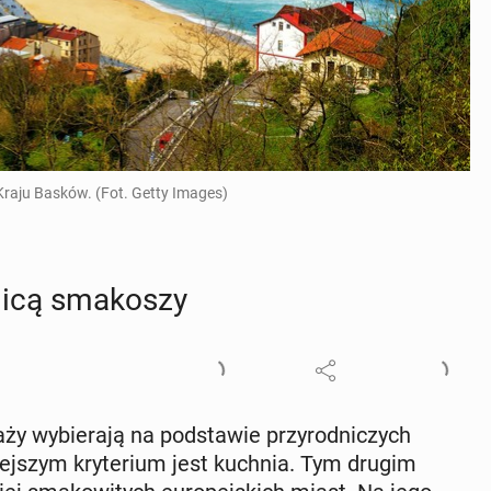
Kraju Basków. (Fot. Getty Images)
olicą sma­ko­szy
y wy­bie­ra­ją na pod­sta­wie przy­rod­ni­czych
niej­szym kry­te­rium jest kuchnia. Tym drugim