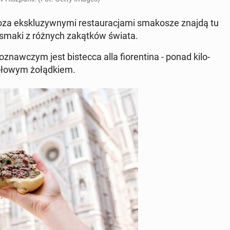
 eks­klu­zyw­ny­mi re­stau­ra­cja­mi sma­ko­sze znajdą tu
y­sma­ki z różnych za­kąt­ków świata.
aw­czym jest bi­stec­ca alla fio­ren­ti­na - ponad ki­lo­
ołowym żo­łąd­kiem.