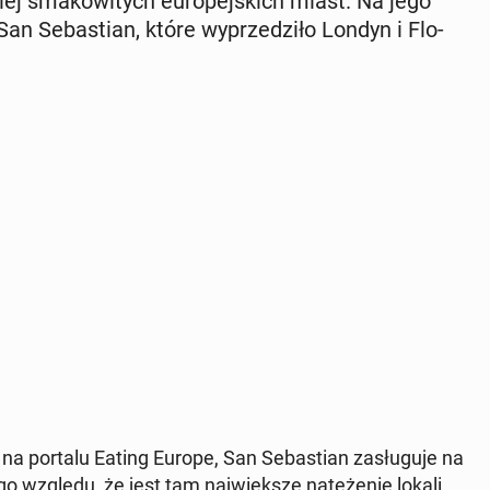
j sma­ko­wi­tych eu­ro­pej­skich miast. Na jego
San Se­ba­stian, które wy­prze­dzi­ło Londyn i Flo­
na portalu Eating Europe, San Se­ba­stian za­słu­gu­je na
go względu, że jest tam naj­więk­sze na­tę­że­nie lokali