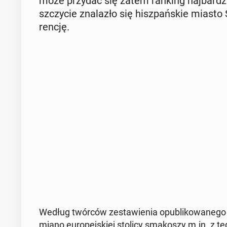
może przydać się zatem ranking naj­bar­dzie
szczy­cie zna­la­zło się hisz­pań­skie miasto 
ren­cję.
Według twórców ze­sta­wie­nia opu­bli­ko­wa­ne­go 
miano eu­ro­pej­skiej stolicy sma­ko­szy m.in. z te