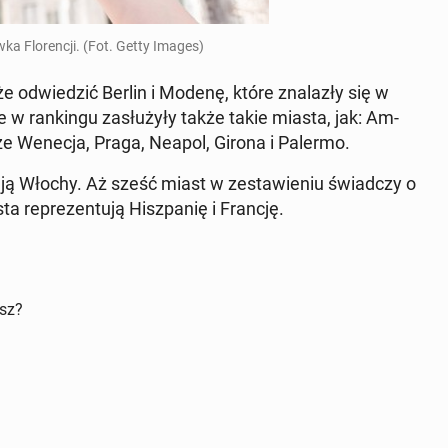
w­ka Flo­ren­cji. (Fot. Getty Images)
że od­wie­dzić Berlin i Modenę, które zna­la­zły się w
 w ran­kin­gu za­słu­ży­ły także takie miasta, jak: Am­
kże Wenecja, Praga, Neapol, Girona i Palermo.
da­ją Włochy. Aż sześć miast w ze­sta­wie­niu świad­czy o
ta re­pre­zen­tu­ją Hisz­pa­nię i Francję.
isz?