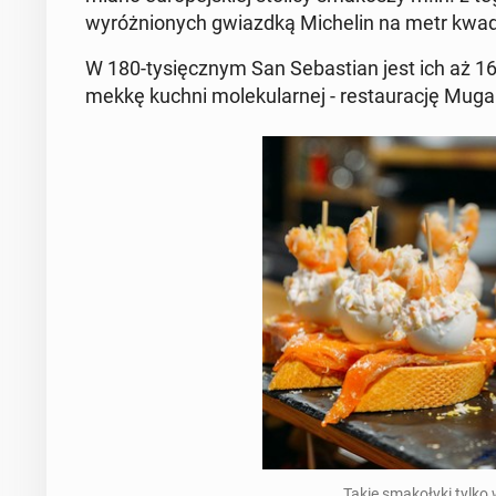
wy­róż­nio­nych gwiazd­ką Mi­che­lin na metr kwa­
W 180-ty­sięcz­nym San Se­ba­stian jest ich aż 1
mekkę kuchni mo­le­ku­lar­nej - re­stau­ra­cję Mu­ga­
Takie sma­ko­ły­ki tylko