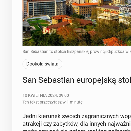
San Sebastián to stolica hiszpańskiej prowincji Gipuzkoa w 
Dookoła świata
San Se­ba­stian eu­ro­pej­ską st
10 KWIETNIA 2024, 09:00
Ten tekst przeczytasz w 1 minutę
Jedni kie­ru­nek swoich za­gra­nicz­nych wojaż
atrak­cji czy za­byt­ków, dla innych naj­waż­