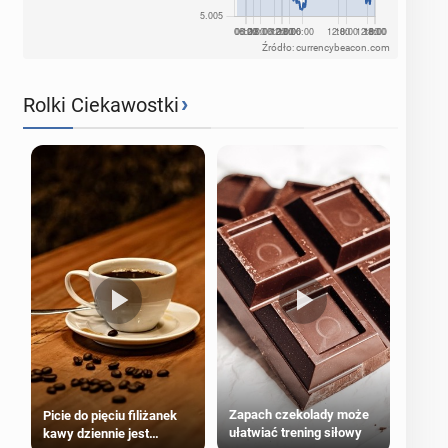
Źródło: currencybeacon.com
›
Rolki Ciekawostki
Zapach czekolady może
Picie do pięciu filiżanek
ułatwiać trening siłowy
kawy dziennie jest