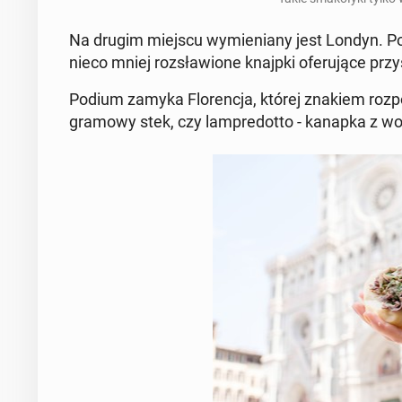
Na drugim miejscu wy­mie­nia­ny jest Londyn. Poza
nieco mniej roz­sła­wio­ne knajpki ofe­ru­ją­ce prz
Podium zamyka Flo­ren­cja, której znakiem roz­po­zn
gra­mo­wy stek, czy lam­pre­dot­to - kanapka z w