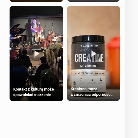
bezpieczne dla
większości dorosłych
Kreatyna może
Kontakt z kulturą może
wzmacniać odporność
spowalniać starzenie
przeciw nowotworom