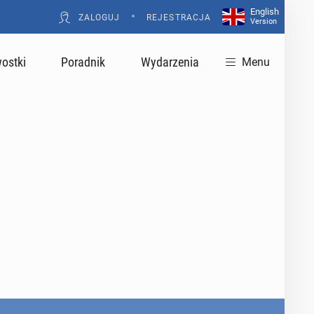
English
•
ZALOGUJ
REJESTRACJA
Version
ostki
Poradnik
Wydarzenia
Menu