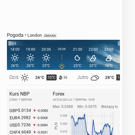
Pogoda
•
London
ZMIANA
Dziś
Jutro
18:00
19:00
20:00
20:39
21:00
22:00
23:00
00:00
26°C
26°C
25°C
23°C
20°C
16°C
15°C
Dziś
Jutro
26°C
28°C
10°C
11°C
36
Kurs NBP
Forex
Z DNIA: 7 SIERPNIA
AKTUALIZACJA:
7 SIERPNIA, 18:00
5.0134
GBP
-0.0085
4.2982
EUR
-0.0068
3.7236
USD
-0.0084
4.6049
CHF
-0.0031