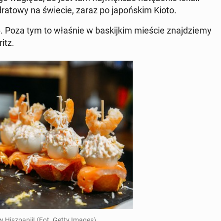
dra­to­wy na świecie, zaraz po ja­poń­skim Kioto.
6. Poza tym to właśnie w ba­skij­kim mieście znaj­dzie­my
ritz.
 w Hisz­pa­nii! (Fot. Getty Images)