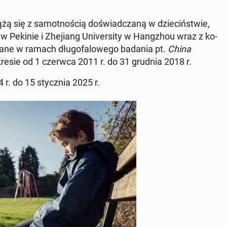
 się z sa­mot­no­ścią do­świad­cza­ną w dzie­ciń­stwie,
 w Pekinie i Zhe­jiang Uni­ver­si­ty w Hang­zhou wraz z ko­
zebrane w ramach dłu­go­fa­lo­we­go badania pt.
China
resie od 1 czerwca 2011 r. do 31 grudnia 2018 r.
24 r. do 15 stycz­nia 2025 r.