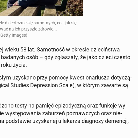
dzieci czuje się sa­mot­nych, co - jak się
­wać na ich przy­szłe zdrowie...
 Getty Images)
j wieku 58 lat. Sa­mot­ność w okresie dzie­ciń­stwa
 ba­da­nych osób – gdy zgła­sza­ły, że jako dzieci często
. roku życia.
­słym uzy­ska­no przy pomocy kwe­stio­na­riu­sza do­ty­czą­
­gi­cal Studies De­pres­sion Scale), w którym zawarte są
dzo­no testy na pamięć epi­zo­dycz­ną oraz funkcje wy­
ie wy­stę­po­wa­nia za­bu­rzeń po­znaw­czych oraz nie­
na pod­sta­wie uzy­ska­nej u lekarza dia­gno­zy de­men­cji,