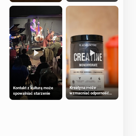
bezpieczne dla
większości dorosłych
Kreatyna może
Kontakt z kulturą może
wzmacniać odporność
spowalniać starzenie
przeciw nowotworom