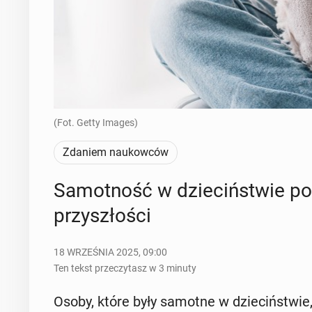
(Fot. Getty Images)
Zdaniem naukowców
Sa­mot­ność w dzie­ciń­stwie po­
przy­szło­ści
18 WRZEŚNIA 2025, 09:00
Ten tekst przeczytasz w 3 minuty
Osoby, które były samotne w dzie­ciń­stwie,