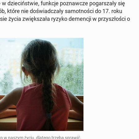
 dzie­ciń­stwie, funkcje po­znaw­cze po­gar­sza­ły się
, które nie do­świad­cza­ły sa­mot­no­ści do 17. roku
 życia zwięk­sza­ła ryzyko de­men­cji w przy­szło­ści o
ap w naszym życiu, dlatego trzeba sprawić,