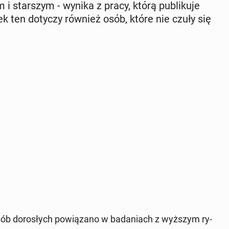
i star­szym - wynika z pracy, którą pu­bli­ku­je
k ten dotyczy również osób, które nie czuły się
sób do­ro­słych po­wią­za­no w ba­da­niach z wyższym ry­