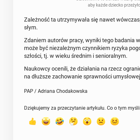
aby każde dziecko prze­ży­ło 
Za­leż­ność ta utrzy­my­wa­ła się nawet wówczas, 
słym.
Zdaniem autorów pracy, wyniki tego badania wska
może być nie­za­leż­nym czyn­ni­kiem ryzyka po­go
szło­ści, tj. w wieku średnim i se­nio­ral­nym.
Na­ukow­cy ocenili, że dzia­ła­nia na rzecz ogra­n
na dłuższe za­cho­wa­nie spraw­no­ści umy­sło­wej
PAP / Adriana Chodakowska
Dziękujemy za przeczytanie artykułu. Co o tym myśl