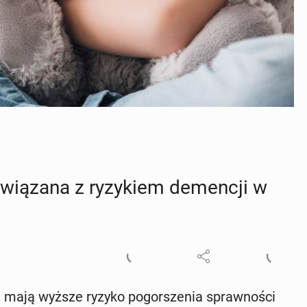
wią­za­na z ry­zy­kiem de­men­cji w
 mają wyższe ryzyko po­gor­sze­nia spraw­no­ści