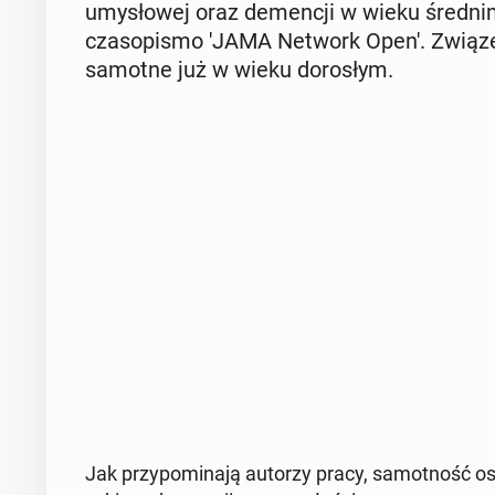
umy­sło­wej oraz de­men­cji w wieku średnim 
cza­so­pi­smo 'JAMA Network Open'. Związe
samotne już w wieku do­ro­słym.
Jak przy­po­mi­na­ją autorzy pracy, sa­mot­ność o