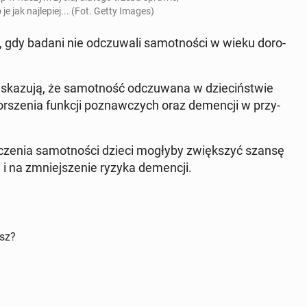
je jak naj­le­piej... (Fot. Getty Images)
gdy badani nie od­czu­wa­li sa­mot­no­ści w wieku do­ro­
­zu­ją, że sa­mot­ność od­czu­wa­na w dzie­ciń­stwie
r­sze­nia funkcji po­znaw­czych oraz de­men­cji w przy­
i­cze­nia sa­mot­no­ści dzieci mogłyby zwięk­szyć szansę
 i na zmniej­sze­nie ryzyka de­men­cji.
isz?