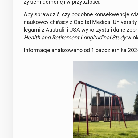
zy­kiem de­men­cji w przy­szło­ści.
Aby spraw­dzić, czy podobne kon­se­kwen­cje wiążą
na­ukow­cy chińscy z Capital Medical Uni­ver­si­ty
le­ga­mi z Au­stra­lii i USA wy­ko­rzy­sta­li dane 
Health and Re­ti­re­ment Lon­gi­tu­di­nal Study
w ok
In­for­ma­cje ana­li­zo­wa­no od 1 paź­dzier­ni­ka 20