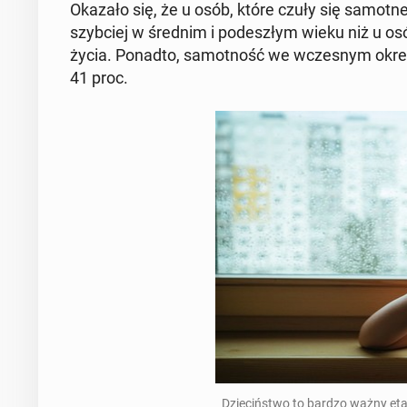
Okazało się, że u osób, które czuły się samotne w
szyb­ciej w średnim i po­de­szłym wieku niż u osób
życia. Ponadto, sa­mot­ność we wcze­snym okresie
41 proc.
Dzie­ciń­stwo to bardzo ważny et