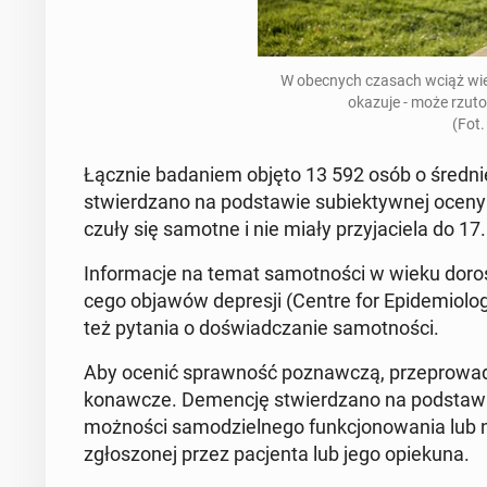
W obec­nych czasach wciąż wiele 
okazuje - może rzu­to
(Fot.
Łącznie ba­da­niem objęto 13 592 osób o śred­nie
stwier­dza­no na pod­sta­wie su­biek­tyw­nej oceny
czuły się samotne i nie miały przy­ja­cie­la do 17
In­for­ma­cje na temat sa­mot­no­ści w wieku do­ro
ce­go objawów de­pre­sji (Centre for Epi­de­mio­lo
też pytania o do­świad­cza­nie sa­mot­no­ści.
Aby ocenić spraw­ność po­znaw­czą, prze­pro­wa­
ko­naw­cze. De­men­cję stwier­dza­no na pod­sta­w
moż­no­ści sa­mo­dziel­ne­go funk­cjo­no­wa­nia lub 
zgło­szo­nej przez pa­cjen­ta lub jego opie­ku­na.