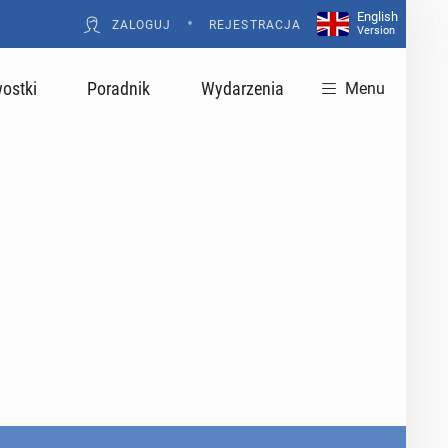
English
•
ZALOGUJ
REJESTRACJA
Version
ostki
Poradnik
Wydarzenia
Menu