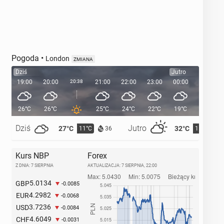
Pogoda
•
London
ZMIANA
Dziś
Jutro
19:00
20:00
20:38
21:00
22:00
23:00
00:00
01:00
26°C
26°C
25°C
24°C
22°C
19°C
18°C
Dziś
Jutro
27°C
32°C
11°C
15°C
36
Kurs NBP
Forex
Z DNIA: 7 SIERPNIA
AKTUALIZACJA:
7 SIERPNIA, 22:00
5.0134
GBP
-0.0085
4.2982
EUR
-0.0068
3.7236
USD
-0.0084
4.6049
CHF
-0.0031