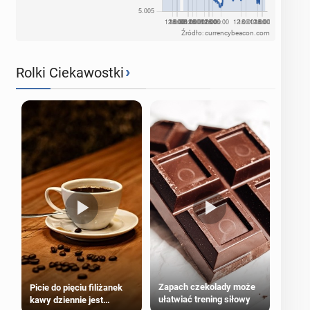
Źródło: currencybeacon.com
›
Rolki Ciekawostki
Zapach czekolady może
Picie do pięciu filiżanek
ułatwiać trening siłowy
kawy dziennie jest