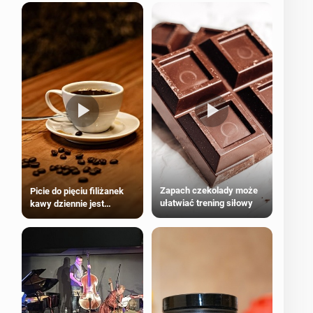
Zapach czekolady może
Picie do pięciu filiżanek
ułatwiać trening siłowy
kawy dziennie jest
bezpieczne dla
większości dorosłych