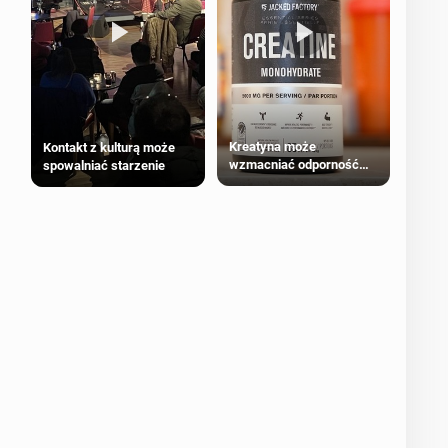
Kreatyna może
Kontakt z kulturą może
wzmacniać odporność
spowalniać starzenie
przeciw nowotworom