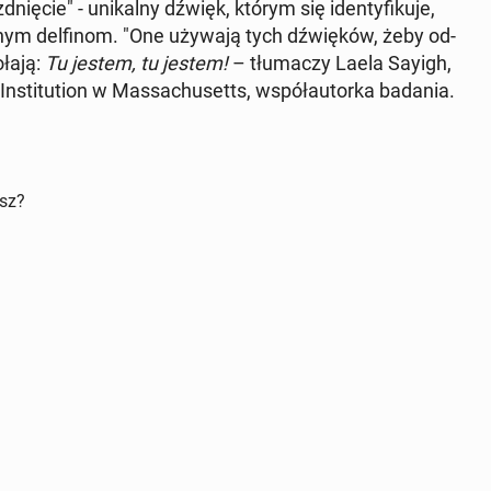
ię­cie" - uni­kal­ny dźwięk, którym się iden­ty­fi­ku­je,
nym del­fi­nom. "One używają tych dźwię­ków, żeby od­
ołają:
Tu jestem, tu jestem!
– tłu­ma­czy Laela Sayigh,
­sti­tu­tion w Mas­sa­chu­setts, współ­au­tor­ka badania.
isz?