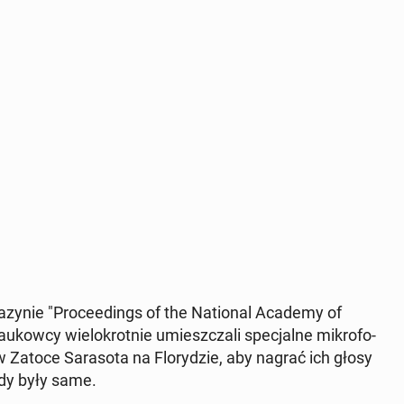
zy­nie "Pro­ce­edings of the Na­tio­nal Academy of
ow­cy wie­lo­krot­nie umiesz­cza­li spe­cjal­ne mi­kro­fo­
 Zatoce Sa­ra­so­ta na Flo­ry­dzie, aby nagrać ich głosy
edy były same.