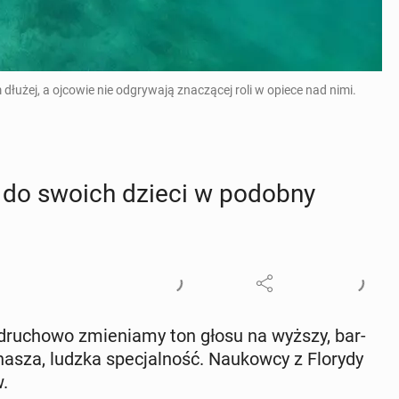
dłużej, a ojcowie nie odgrywają znaczącej roli w opiece nad nimi.
ię do swoich dzieci w podobny
ru­cho­wo zmie­nia­my ton głosu na wyższy, bar­
o nasza, ludzka spe­cjal­ność. Na­ukow­cy z Florydy
w.