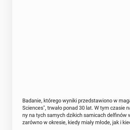
Badanie, którego wyniki przed­sta­wio­no w ma­ga­
Scien­ces", trwało ponad 30 lat. W tym czasie na­uk
ny na tych samych dzikich sa­mi­cach del­fi­nów w
zarówno w okresie, kiedy miały młode, jak i ki