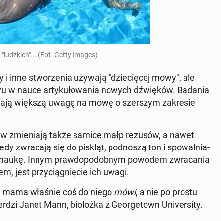
"ludz­kich"... (Fot. Getty Images)
y i inne stwo­rze­nia używają "dzie­cię­cej mowy", ale
u w nauce ar­ty­ku­ło­wa­nia nowych dźwię­ków. Badania
wra­ca­ją większą uwagę na mowę o szer­szym za­kre­sie
sów zmie­nia­ją także samice małp rezusów, a nawet
iedy zwra­ca­ją się do piskląt, pod­no­szą ton i spo­wal­nia­
b naukę. Innym praw­do­po­dob­nym powodem zwra­ca­nia
m, jest przy­cią­gnię­cie ich uwagi.
o, że mama właśnie coś do niego
mówi
, a nie po prostu
i Janet Mann, bio­loż­ka z Geo­r­ge­town Uni­ver­si­ty.