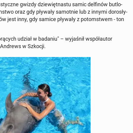
ry­stycz­ne gwizdy dzie­więt­na­stu samic del­fi­nów bu­tlo­
m­stwo oraz gdy pływały sa­mot­nie lub z innymi do­ro­sły­
ię­ków jest inny, gdy samice pływały z po­tom­stwem - ton
o­rą­cych udział w badaniu" – wy­ja­śnił współ­au­tor
t. Andrews w Szkocji.