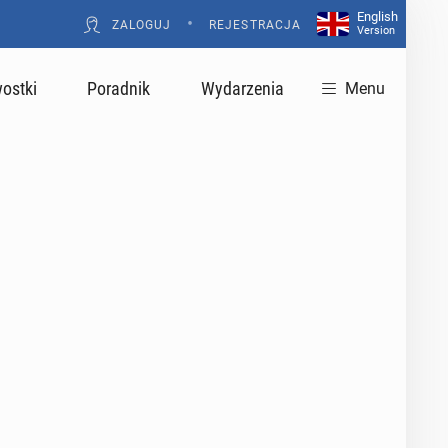
English
•
ZALOGUJ
REJESTRACJA
Version
ostki
Poradnik
Wydarzenia
Menu