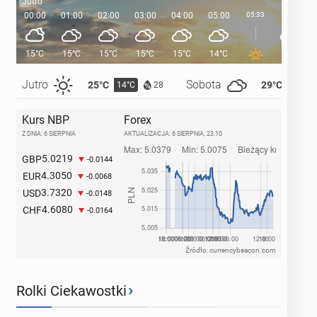
Jutro
00:00
01:00
02:00
03:00
04:00
05:00
05:33
06:00
15°C
15°C
15°C
15°C
15°C
14°C
14°C
Jutro
Sobota
25°C
29°C
14°C
14°C
28
Kurs NBP
Forex
Z DNIA: 6 SIERPNIA
AKTUALIZACJA:
6 SIERPNIA, 23:10
5.0219
GBP
-0.0144
4.3050
EUR
-0.0068
3.7320
USD
-0.0148
4.6080
CHF
-0.0164
Źródło: currencybeacon.com
›
Rolki Ciekawostki