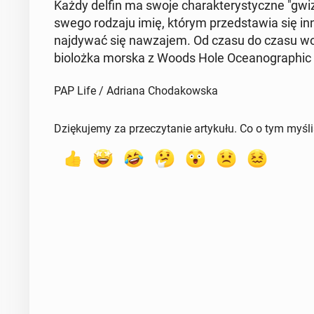
Każdy delfin ma swoje cha­rak­te­ry­stycz­ne "gwizd­n
swego rodzaju imię, którym przed­sta­wia się in
naj­dy­wać się na­wza­jem. Od czasu do czasu w
bio­loż­ka morska z Woods Hole Oce­ano­gra­phic In
PAP Life / Adriana Chodakowska
Dziękujemy za przeczytanie artykułu. Co o tym myśl