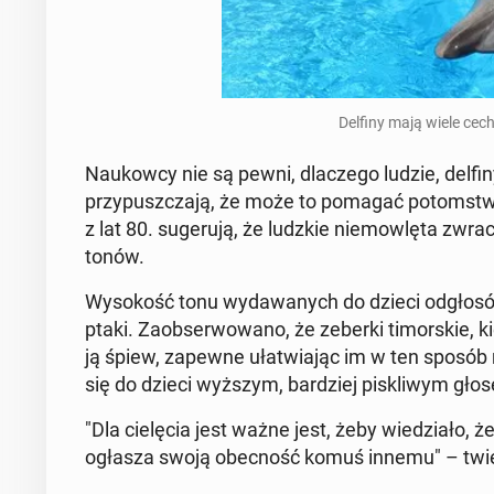
Delfiny mają wiele cech 
Na­ukow­cy nie są pewni, dla­cze­go ludzie, delfin
przy­pusz­cza­ją, że może to pomagać po­tom­stw
z lat 80. su­ge­ru­ją, że ludzkie nie­mow­lę­ta z
tonów.
Wy­so­kość tonu wy­da­wa­nych do dzieci od­gło­
ptaki. Za­ob­ser­wo­wa­no, że zeberki ti­mor­skie, k
ją śpiew, zapewne uła­twia­jąc im w ten sposó
się do dzieci wyższym, bar­dziej pi­skli­wym głose
"Dla cie­lę­cia jest ważne jest, żeby wie­dzia­ł
ogłasza swoją obec­ność komuś innemu" – twier­dz