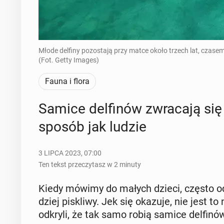
Młode delfiny pozostają przy matce około trzech lat, czasem 
(Fot. Getty Images)
Fauna i flora
Samice del­fi­nów zwra­ca­ją s
sposób jak ludzie
3 LIPCA 2023, 07:00
Ten tekst przeczytasz w 2 minuty
Kiedy mówimy do małych dzieci, często od­
dziej pi­skli­wy. Jek się okazuje, nie jest t
odkryli, że tak samo robią samice del­fi­nó