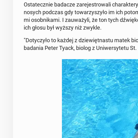
Osta­tecz­nie badacze za­re­je­stro­wa­li cha­rak­te­
no­sych podczas gdy to­wa­rzy­szy­ło im ich po­to
mi osob­ni­ka­mi. I za­uwa­ży­li, że ton tych dźw
ich głosu był wyższy niż zwykle.
"Do­ty­czy­ło to każdej z dzie­więt­na­stu matek bi
badania Peter Tyack, biolog z Uni­wer­sy­te­tu S