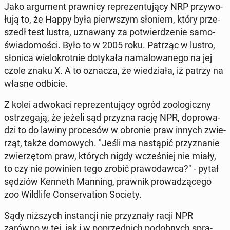
Jako ar­gu­ment praw­ni­cy re­pre­zen­tu­ją­cy NRP przy­wo­
łu­ją to, że Happy była pierw­szym słoniem, który prze­
szedł test lustra, uzna­wa­ny za po­twier­dze­nie sa­mo­
świa­do­mo­ści. Było to w 2005 roku. Patrząc w lustro,
słonica wie­lo­krot­nie do­ty­ka­ła na­ma­lo­wa­ne­go na jej
czole znaku X. A to oznacza, że wie­dzia­ła, iż patrzy na
własne odbicie.
Z kolei ad­wo­ka­ci re­pre­zen­tu­ją­cy ogród zoo­lo­gicz­ny
ostrze­ga­ją, że jeżeli sąd przyzna rację NPR, do­pro­wa­
dzi to do lawiny pro­ce­sów w obronie praw innych zwie­
rząt, także do­mo­wych. "Jeśli ma na­stą­pić przy­zna­nie
zwie­rzę­tom praw, których nigdy wcze­śniej nie miały,
to czy nie po­wi­nien tego zrobić pra­wo­daw­ca?" - pytał
sędziów Kenneth Manning, prawnik pro­wa­dzą­ce­go
zoo Wil­dli­fe Con­se­rva­tion Society.
Sądy niż­szych in­stan­cji nie przy­zna­ły racji NPR
zarówno w tej, jak i w po­przed­nich po­dob­nych spra­