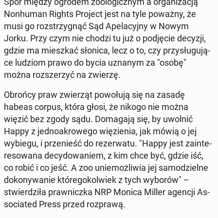
Spór między ogrodem zoo­lo­gicz­nym a or­ga­ni­za­cją
Non­hu­man Rights Project jest na tyle poważny, że
musi go roz­strzy­gnąć Sąd Ape­la­cyj­ny w Nowym
Jorku. Przy czym nie chodzi tu już o pod­ję­cie decyzji,
gdzie ma miesz­kać słonica, lecz o to, czy przy­słu­gu­ją­
ce ludziom prawo do bycia uznanym za "osobę"
można roz­sze­rzyć na zwierzę.
Obrońcy praw zwie­rząt po­wo­łu­ją się na zasadę
habeas corpus, która głosi, że nikogo nie można
więzić bez zgody sądu. Do­ma­ga­ją się, by uwolnić
Happy z jed­no­akro­we­go wię­zie­nia, jak mówią o jej
wybiegu, i prze­nieść do re­zer­wa­tu. "Happy jest za­in­te­
re­so­wa­na de­cy­do­wa­niem, z kim chce być, gdzie iść,
co robić i co jeść. A zoo unie­moż­li­wia jej sa­mo­dziel­ne
do­ko­ny­wa­nie któ­re­go­kol­wiek z tych wyborów" –
stwier­dzi­ła praw­nicz­ka NRP Monica Miller agencji As­
so­cia­ted Press przed roz­pra­wą.