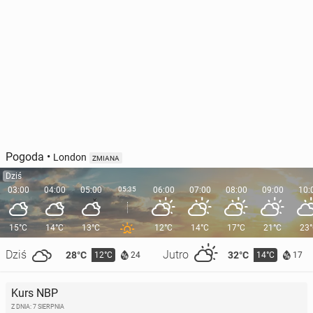
Pogoda
•
London
ZMIANA
Dziś
03:00
04:00
05:00
05:35
06:00
07:00
08:00
09:00
10:
15°C
14°C
13°C
12°C
14°C
17°C
21°C
23
Dziś
Jutro
28°C
32°C
12°C
14°C
24
17
Kurs NBP
Z DNIA: 7 SIERPNIA