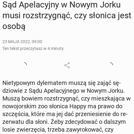
Sąd Ape­la­cyj­ny w Nowym Jorku
musi roz­strzy­gnąć, czy słonica jest
osobą
23 MAJA 2022, 09:00
Ten tekst przeczytasz w 4 minuty
Nie­ty­po­wym dy­le­ma­tem muszą się zająć sę­
dzio­wie z Sądu Ape­la­cyj­ne­go w Nowym Jorku.
Muszą bowiem roz­strzy­gnąć, czy miesz­ka­ją­ca w
no­wo­jor­skim zoo słonica Happy ma prawo do
szczę­ścia, które ma jej dać prze­nie­sie­nie do re­
zer­wa­tu dla słoni. Żeby zde­cy­do­wać o dalszym
losie zwie­rzę­cia, trzeba za­wy­ro­ko­wać, czy