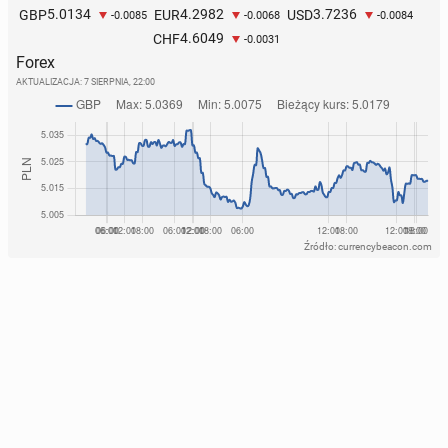
5.0134
4.2982
3.7236
GBP
EUR
USD
-0.0085
-0.0068
-0.0084
4.6049
CHF
-0.0031
Forex
AKTUALIZACJA:
7 SIERPNIA, 22:00
Źródło: currencybeacon.com