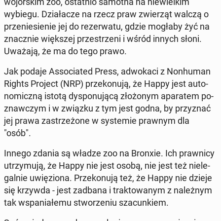
wo­jor­skim zoo, ostat­nio samotna na nie­wiel­kim
wybiegu. Dzia­ła­cze na rzecz praw zwie­rząt walczą o
prze­nie­sie­nie jej do re­zer­wa­tu, gdzie mogłaby żyć na
znacz­nie więk­szej prze­strze­ni i wśród innych słoni.
Uważają, że ma do tego prawo.
Jak podaje As­so­cia­ted Press, ad­wo­ka­ci z Non­hu­man
Rights Project (NRP) prze­ko­nu­ją, że Happy jest au­to­
no­micz­ną istotą dys­po­nu­ją­cą zło­żo­nym apa­ra­tem po­
znaw­czym i w związku z tym jest godna, by przy­znać
jej prawa za­strze­żo­ne w sys­te­mie prawnym dla
"osób".
Innego zdania są władze zoo na Bronxie. Ich praw­ni­cy
utrzy­mu­ją, że Happy nie jest osobą, nie jest też nie­le­
gal­nie uwię­zio­na. Prze­ko­nu­ją też, że Happy nie dzieje
się krzywda - jest zadbana i trak­to­wa­nym z na­leż­nym
tak wspa­nia­łe­mu stwo­rze­niu sza­cun­kiem.