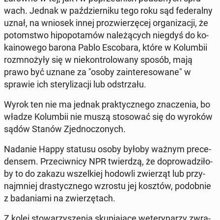
wach. Jednak w paź­dzier­ni­ku tego roku sąd fe­de­ral­ny
uznał, na wniosek innej pro­zwie­rzę­cej or­ga­ni­za­cji, że
po­tom­stwo hi­po­po­ta­mów na­le­żą­cych niegdyś do ko­
ka­ino­we­go barona Pablo Esco­ba­ra, które w Ko­lum­bii
roz­mno­ży­ły się w nie­kon­tro­lo­wa­ny sposób, mają
prawo być uznane za "osoby za­in­te­re­so­wa­ne" w
sprawie ich ste­ry­li­za­cji lub od­strza­łu.
Wyrok ten nie ma jednak prak­tycz­ne­go zna­cze­nia, bo
władze Ko­lum­bii nie muszą sto­so­wać się do wyroków
sądów Stanów Zjed­no­czo­nych.
Nadanie Happy statusu osoby byłoby ważnym pre­ce­
den­sem. Prze­ciw­ni­cy NPR twier­dzą, że do­pro­wa­dzi­ło­
by to do zakazu wszel­kiej hodowli zwie­rząt lub przy­
naj­mniej dra­stycz­ne­go wzrostu jej kosztów, po­dob­nie
z ba­da­nia­mi na zwie­rzę­tach.
Z kolei sto­wa­rzy­sze­nia sku­pia­ją­ce we­te­ry­na­rzy zwra­