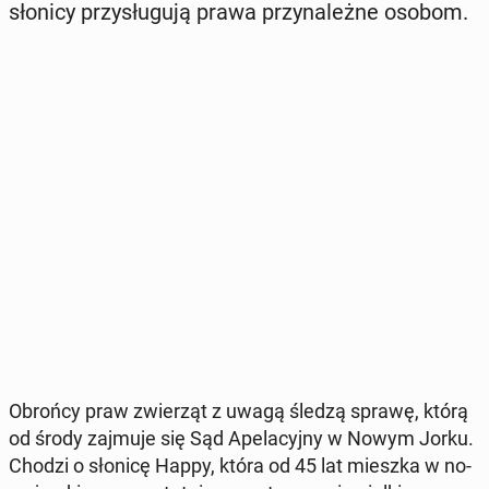
słonicy przy­słu­gu­ją prawa przy­na­leż­ne osobom.
Obrońcy praw zwie­rząt z uwagą śledzą sprawę, którą
od środy zajmuje się Sąd Ape­la­cyj­ny w Nowym Jorku.
Chodzi o słonicę Happy, która od 45 lat mieszka w no­