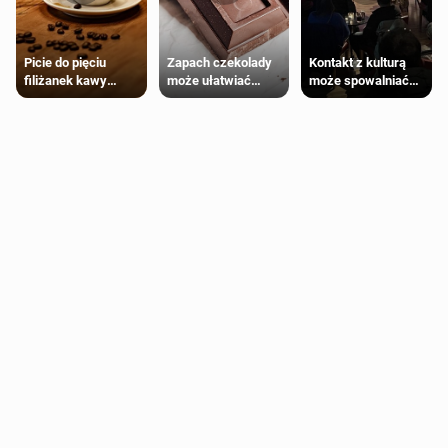
Zapach czekolady
Kontakt z kulturą
Picie do pięciu
może ułatwiać
może spowalniać
filiżanek kawy
trening siłowy
starzenie
dziennie jest
bezpieczne dla
większości
dorosłych