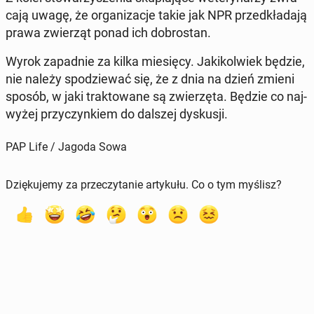
ca­ją uwagę, że or­ga­ni­za­cje takie jak NPR przed­kła­da­ją
prawa zwie­rząt ponad ich do­bro­stan.
Wyrok za­pad­nie za kilka mie­się­cy. Ja­ki­kol­wiek będzie,
nie należy spo­dzie­wać się, że z dnia na dzień zmieni
sposób, w jaki trak­to­wa­ne są zwie­rzę­ta. Będzie co naj­
wy­żej przy­czyn­kiem do dalszej dys­ku­sji.
PAP Life / Jagoda Sowa
Dziękujemy za przeczytanie artykułu. Co o tym myślisz?