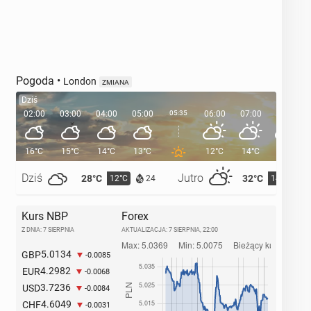
Pogoda
•
London
ZMIANA
Dziś
02:00
03:00
04:00
05:00
05:35
06:00
07:00
08:00
16°C
15°C
14°C
13°C
12°C
14°C
17°C
Dziś
Jutro
28°C
32°C
12°C
14°C
24
Kurs NBP
Forex
Z DNIA: 7 SIERPNIA
AKTUALIZACJA:
7 SIERPNIA, 22:00
5.0134
GBP
-0.0085
4.2982
EUR
-0.0068
3.7236
USD
-0.0084
4.6049
CHF
-0.0031