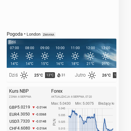
Pogoda
•
London
ZMIANA
Dziś
07:00
08:00
09:00
10:00
11:00
12:00
13:00
14:00
14°C
14°C
15°C
16°C
18°C
21°C
21°C
22°C
Dziś
Jutro
25°C
26°C
13°C
13°C
31
Kurs NBP
Forex
Z DNIA: 6 SIERPNIA
AKTUALIZACJA:
6 SIERPNIA, 07:20
5.0219
GBP
-0.0144
4.3050
EUR
-0.0068
3.7320
USD
-0.0148
4.6080
CHF
-0.0164