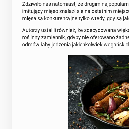
Zdzi­wi­ło nas na­to­miast, że drugim naj­po­pu­lar
imi­tu­ją­cy mięso znalazł się na ostat­nim miejscu
mięsa są kon­ku­ren­cyj­ne tylko wtedy, gdy są jak na
Autorzy usta­li­li również, że zde­cy­do­wa­na więk
ro­ślin­ny za­mien­nik, gdyby nie ofe­ro­wa­no żadn
od­mó­wi­ła­by je­dze­nia ja­kich­kol­wiek we­gań­skich