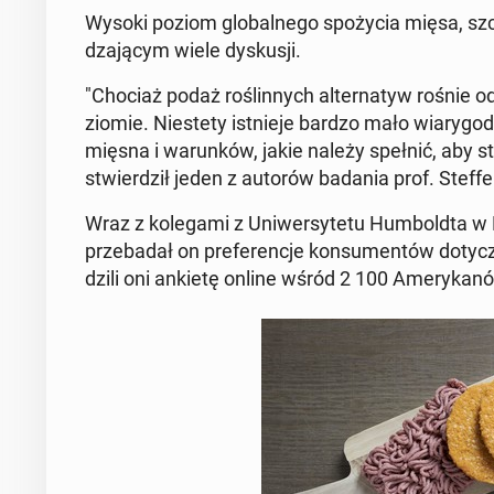
Wysoki poziom glo­bal­ne­go spo­ży­cia mięsa, s
dza­ją­cym wiele dys­ku­sji.
"Chociaż podaż ro­ślin­nych al­ter­na­tyw rośnie 
zio­mie. Nie­ste­ty ist­nie­je bardzo mało wia­ry­go
mięsna i wa­run­ków, jakie należy spełnić, aby sta
stwier­dził jeden z autorów badania prof. Steff
Wraz z ko­le­ga­mi z Uni­wer­sy­te­tu Hum­bold­ta w 
prze­ba­dał on pre­fe­ren­cje kon­su­men­tów do­ty­
dzi­li oni ankietę online wśród 2 100 Ame­ry­ka­n