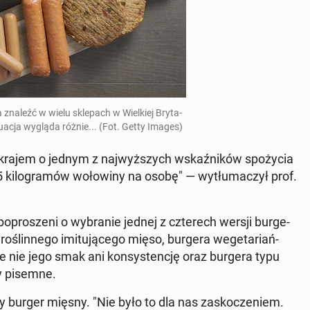
 znaleźć w wielu skle­pach w Wiel­kiej Bry­ta­
­tu­acja wygląda różnie... (Fot. Getty Images)
ą krajem o jednym z naj­wyż­szych wskaź­ni­ków spo­ży­cia
i­lo­gra­mów wo­ło­wi­ny na osobę" — wy­tłu­ma­czył prof.
­pro­sze­ni o wy­bra­nie jednej z czte­rech wersji bur­ge­
­ślin­ne­go imi­tu­ją­ce­go mięso, burgera we­ge­ta­riań­
le nie jego smak ani kon­sy­sten­cję oraz burgera typu
sy pisemne.
 burger mięsny. "Nie było to dla nas za­sko­cze­niem.