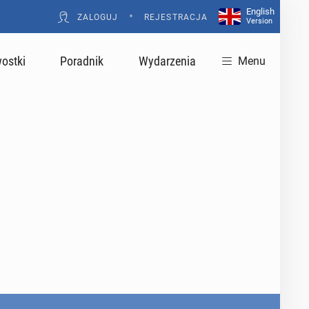
English
•
ZALOGUJ
REJESTRACJA
Version
ostki
Poradnik
Wydarzenia
Menu