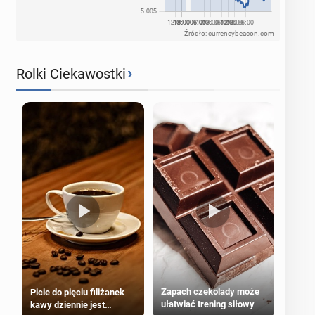
Źródło: currencybeacon.com
›
Rolki Ciekawostki
Zapach czekolady może
Picie do pięciu filiżanek
ułatwiać trening siłowy
kawy dziennie jest