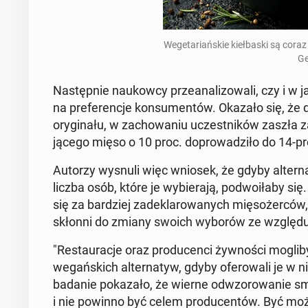
We­ge­ta­riań­skie kieł­ba­ski są cora
Ge
Na­stęp­nie na­ukow­cy prze­ana­li­zo­wa­li, czy i 
na pre­fe­ren­cje kon­su­men­tów. Okazało się, że
ory­gi­na­łu, w za­cho­wa­niu uczest­ni­ków zaszła 
ją­ce­go mięso o 10 proc. do­pro­wa­dzi­ło do 14-p
Autorzy wysnuli więc wniosek, że gdyby al­ter­na
liczba osób, które je wy­bie­ra­ją, po­dwo­iła­by
się za bar­dziej za­de­kla­ro­wa­nych mię­so­żer­có
skłonni do zmiany swoich wyborów ze względu
"Re­stau­ra­cje oraz pro­du­cen­ci żyw­no­ści mogli
we­gań­skich al­ter­na­tyw, gdyby ofe­ro­wa­li je 
badanie po­ka­za­ło, że wierne od­wzo­ro­wa­nie sm
i nie powinno być celem pro­du­cen­tów. Być moż