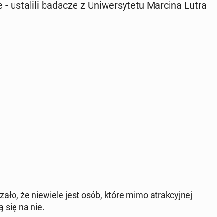
- usta­li­li badacze z Uni­wer­sy­te­tu Marcina Lutra
­ło, że nie­wie­le jest osób, które mimo atrak­cyj­nej
ą się na nie.