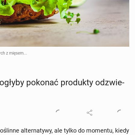
ch z mięsem...
 mogłyby pokonać pro­duk­ty od­zwie­
o­ślin­ne al­ter­na­ty­wy, ale tylko do momentu, kiedy