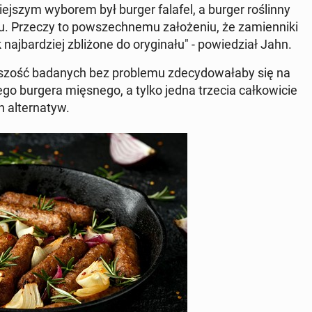
­niej­szym wyborem był burger falafel, a burger ro­ślin­ny
. Przeczy to po­wszech­ne­mu za­ło­że­niu, że za­mien­ni­ki
j­bar­dziej zbli­żo­ne do ory­gi­na­łu" - po­wie­dział Jahn.
­szość ba­da­nych bez pro­ble­mu zde­cy­do­wa­ła­by się na
ego burgera mię­sne­go, a tylko jedna trzecia cał­ko­wi­cie
 al­ter­na­tyw.