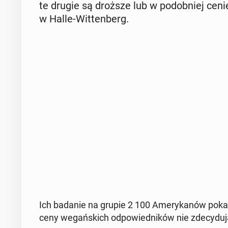
te drugie są droższe lub w po­dob­niej cenie 
w Halle-Wit­ten­berg.
Ich badanie na grupie 2 100 Ame­ry­ka­nów po­ka­za
ceny we­gań­skich od­po­wied­ni­ków nie zde­cy­du­j