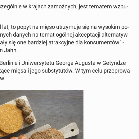
zcze­gól­nie w krajach za­moż­nych, jest tematem wzbu­
od lat, to popyt na mięso utrzy­mu­je się na wysokim po­
d­nych danych na temat ogólnej ak­cep­ta­cji al­ter­na­tyw
ły się one bar­dziej atrak­cyj­ne dla kon­su­men­tów" -
en Jahn.
Ber­li­nie i Uni­wer­sy­te­tu Georga Augusta w Ge­tyn­dze
czą­ce mięsa i jego sub­sty­tu­tów. W tym celu prze­pro­wa­
ów.