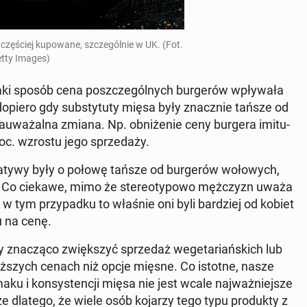
z czę­ściej ku­po­wa­ne, szcze­gól­nie w UK. (Fot.
tty Images)
w jaki sposób cena po­szcze­gól­nych bur­ge­rów wpły­wa­ła
 dopiero gdy sub­sty­tu­ty mięsa były znacz­nie tańsze od
za­uwa­żal­na zmiana. Np. ob­ni­że­nie ceny burgera imi­tu­
roc. wzrostu jego sprze­da­ży.
­ty­wy były o połowę tańsze od bur­ge­rów wo­ło­wych,
 się. Co ciekawe, mimo że ste­reo­ty­po­wo męż­czyzn uważa
w, w tym przy­pad­ku to właśnie oni byli bar­dziej od kobiet
 na cenę.
by zna­czą­co zwięk­szyć sprze­daż we­ge­ta­riań­skich lub
w niż­szych cenach niż opcje mięsne. Co istotne, nasze
aku i kon­sy­sten­cji mięsa nie jest wcale naj­waż­niej­sze
e dlatego, że wiele osób kojarzy tego typu pro­duk­ty z