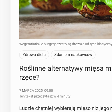
Wegetariańskie burgery często są droższe od tych klasyczny
Zdrowa dieta
Zdaniem naukowców
Ro­ślin­ne al­ter­na­ty­wy mięsa
rzę­ce?
7 MARCA 2025, 09:00
Ten tekst przeczytasz w 4 minuty
Ludzie chęt­niej wy­bie­ra­ją mięso niż jego r