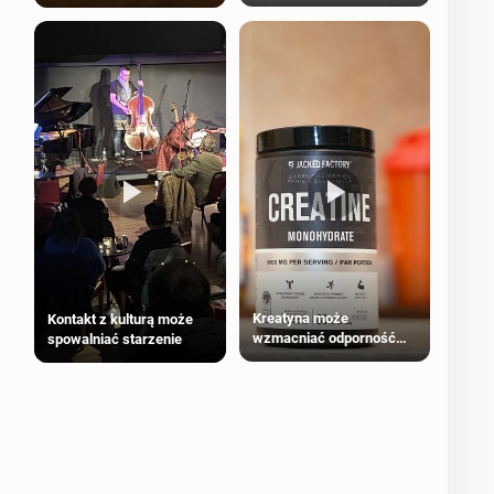
bezpieczne dla
większości dorosłych
Kreatyna może
Kontakt z kulturą może
wzmacniać odporność
spowalniać starzenie
przeciw nowotworom