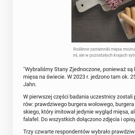
Ro­ślin­ne za­mien­ni­ki mięsa można
nii, ale w po­zo­sta­łych krajach sy
"Wy­bra­li­śmy Stany Zjed­no­czo­ne, po­nie­waż s
mięsa na świecie. W 2023 r. jedzono tam ok. 25 k
Jahn.
W pierw­szej części badania uczest­ni­cy zostali po
rów: praw­dzi­we­go burgera wo­ło­we­go, burgera ro
skie­go, który imi­to­wał jedynie wygląd mięsa, a
falafel. Do wszyst­kich do­łą­czo­no zdjęcia i opi
Trzy czwarte re­spon­den­tów wybrało praw­dzi­wy