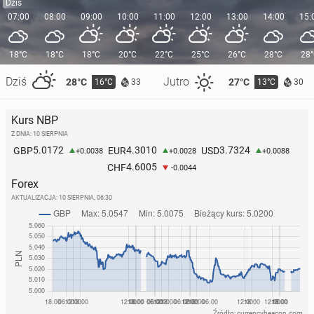
Dziś
07:00
08:00
09:00
10:00
11:00
12:00
13:00
14:00
15:
18°C
18°C
18°C
20°C
22°C
25°C
26°C
28°C
28
Dziś
Jutro
28°C
27°C
16°C
13°C
33
30
Kurs NBP
Z DNIA: 10 SIERPNIA
5.0172
4.3010
3.7324
GBP
EUR
USD
+0.0038
+0.0028
+0.0088
4.6005
CHF
-0.0044
Forex
AKTUALIZACJA:
10 SIERPNIA, 06:30
Źródło: currencybeacon.com