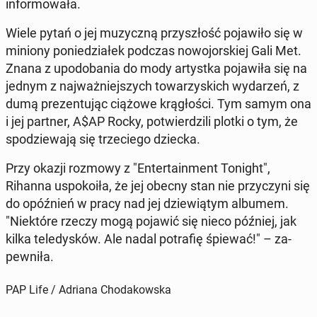
in­for­mo­wa­ła.
Wiele pytań o jej mu­zycz­ną przy­szłość po­ja­wi­ło się w
miniony po­nie­dzia­łek podczas no­wo­jor­skiej Gali Met.
Znana z upodo­ba­nia do mody ar­tyst­ka po­ja­wi­ła się na
jednym z naj­waż­niej­szych to­wa­rzy­skich wy­da­rzeń, z
dumą pre­zen­tu­jąc ciążowe krą­gło­ści. Tym samym ona
i jej partner, A$AP Rocky, po­twier­dzi­li plotki o tym, że
spo­dzie­wa­ją się trze­cie­go dziecka.
Przy okazji rozmowy z "En­ter­ta­in­ment Tonight",
Rihanna uspo­ko­iła, że jej obecny stan nie przy­czy­ni się
do opóź­nień w pracy nad jej dzie­wią­tym albumem.
"Nie­któ­re rzeczy mogą pojawić się nieco później, jak
kilka te­le­dy­sków. Ale nadal po­tra­fię śpiewać!" – za­
pew­ni­ła.
PAP Life / Adriana Chodakowska