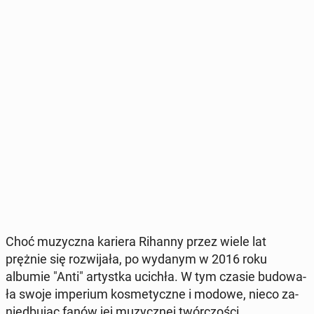
Choć mu­zycz­na kariera Rihanny przez wiele lat
prężnie się roz­wi­ja­ła, po wydanym w 2016 roku
albumie "Anti" ar­tyst­ka ucichła. W tym czasie bu­do­wa­
ła swoje im­pe­rium ko­sme­tycz­ne i modowe, nieco za­
nie­dbu­jąc fanów jej mu­zycz­nej twór­czo­ści.