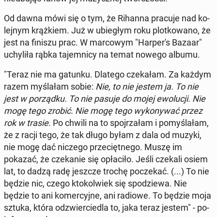
Od dawna mówi się o tym, że Rihanna pracuje nad ko­
lej­nym krąż­kiem. Już w ubie­głym roku plot­ko­wa­no, że
jest na finiszu prac. W mar­co­wym "Har­pe­r's Bazaar"
uchy­li­ła rąbka ta­jem­ni­cy na temat nowego albumu.
"Teraz nie ma gatunku. Dlatego cze­ka­łam. Za każdym
razem my­śla­łam sobie:
Nie, to nie jestem ja. To nie
jest w po­rząd­ku. To nie pasuje do mojej ewo­lu­cji. Nie
mogę tego zrobić. Nie mogę tego wy­ko­ny­wać przez
rok w trasie
. Po chwili na to spoj­rza­łam i po­my­śla­łam,
że z racji tego, że tak długo byłam z dala od muzyki,
nie mogę dać niczego prze­cięt­ne­go. Muszę im
pokazać, że cze­ka­nie się opła­ci­ło. Jeśli czekali osiem
lat, to dadzą radę jeszcze trochę po­cze­kać. (...) To nie
będzie nic, czego kto­kol­wiek się spo­dzie­wa. Nie
będzie to ani ko­mer­cyj­ne, ani radiowe. To będzie moja
sztuka, która od­zwier­cie­dla to, jaka teraz jestem" - po­