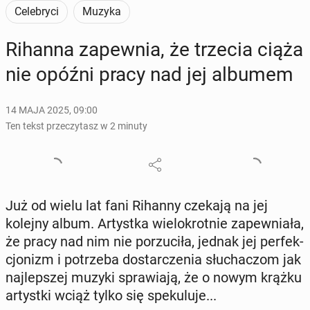
Celebryci
Muzyka
Rihanna za­pew­nia, że trzecia ciąża
nie opóźni pracy nad jej albumem
14 MAJA 2025, 09:00
Ten tekst przeczytasz w 2 minuty
Już od wielu lat fani Rihanny czekają na jej
kolejny album. Ar­tyst­ka wie­lo­krot­nie za­pew­nia­ła,
że pracy nad nim nie po­rzu­ci­ła, jednak jej per­fek­
cjo­nizm i po­trze­ba do­star­cze­nia słu­cha­czom jak
naj­lep­szej muzyki spra­wia­ją, że o nowym krążku
ar­tyst­ki wciąż tylko się spe­ku­lu­je...