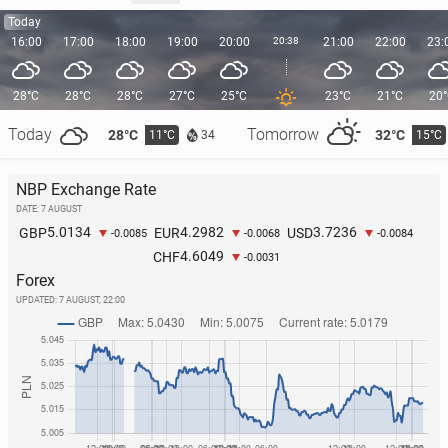
Today
16:00
17:00
18:00
19:00
20:00
20:38
21:00
22:00
23:
28°C
28°C
28°C
27°C
25°C
23°C
21°C
20
Today
Tomorrow
28°C
32°C
11°C
15°C
34
NBP Exchange Rate
DATE: 7 AUGUST
5.0134
4.2982
3.7236
GBP
EUR
USD
-0.0085
-0.0068
-0.0084
4.6049
CHF
-0.0031
Forex
UPDATED:
7 AUGUST, 22:00