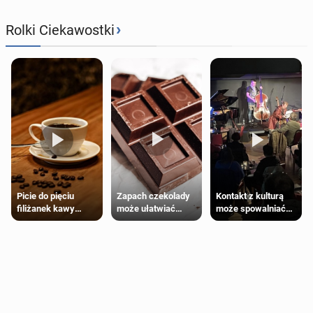
›
Rolki Ciekawostki
Zapach czekolady
Kontakt z kulturą
Picie do pięciu
może ułatwiać
może spowalniać
filiżanek kawy
trening siłowy
starzenie
dziennie jest
bezpieczne dla
większości
dorosłych