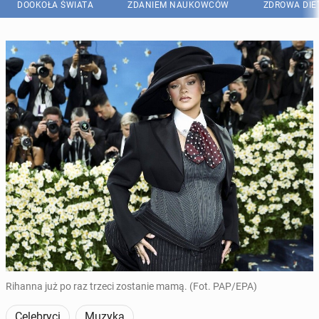
DOOKOŁA ŚWIATA
ZDANIEM NAUKOWCÓW
ZDROWA DIE
Rihanna już po raz trzeci zostanie mamą. (Fot. PAP/EPA)
Celebryci
Muzyka