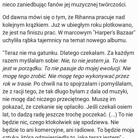
nieco zanied­bu­jąc fanów jej muzy­cznej twór­c­zoś­ci.
Od dawna mówi się o tym, że Rihanna pracuje nad
kole­jnym krążkiem. Już w ubiegłym roku plotkowano,
że jest na finiszu prac. W mar­cowym "Harper's Bazaar"
uchyliła rąbka tajem­ni­cy na temat nowego albumu.
"Teraz nie ma gatunku. Dlatego czekałam. Za każdym
razem myślałam sobie:
Nie, to nie jestem ja. To nie
jest w porząd­ku. To nie pasuje do mojej ewolucji. Nie
mogę tego zrobić. Nie mogę tego wykony­wać przez
rok w trasie
. Po chwili na to spo­jrza­łam i pomyślałam,
że z racji tego, że tak długo byłam z dala od muzyki,
nie mogę dać niczego prze­cięt­nego. Muszę im
pokazać, że czekanie się opłaciło. Jeśli czekali osiem
lat, to dadzą radę jeszcze trochę poczekać. (...) To nie
będzie nic, czego ktokol­wiek się spodziewa. Nie
będzie to ani komer­cyjne, ani radiowe. To będzie moja
sztuka, która odzwier­cied­la to, jaka teraz jestem" -