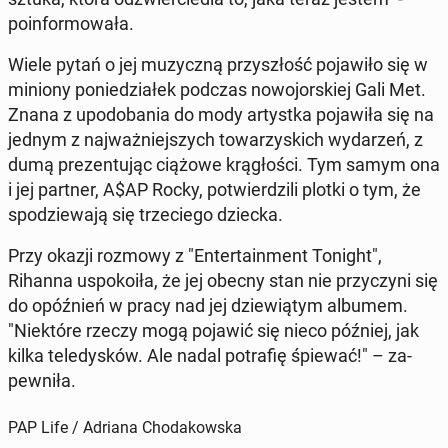
poin­for­mowała.
Wiele pytań o jej muzy­czną przyszłość po­jaw­iło się w
miniony poniedzi­ałek podczas nowo­jorskiej Gali Met.
Znana z up­odoba­nia do mody artys­t­ka po­jaw­iła się na
jednym z na­jważniejszych to­warzys­kich wydarzeń, z
dumą prezen­tu­jąc ciążowe krągłoś­ci. Tym samym ona
i jej partner, A$AP Rocky, potwierdzili plotki o tym, że
spodziewa­ją się trze­ciego dziecka.
Przy okazji rozmowy z "En­ter­tain­ment Tonight",
Rihanna us­pokoiła, że jej obecny stan nie przy­czyni się
do opóźnień w pracy nad jej dziewią­tym albumem.
"Niek­tóre rzeczy mogą pojawić się nieco później, jak
kilka teledysków. Ale nadal po­trafię śpiewać!" – za­
pewniła.
PAP Life / Adriana Chodakowska