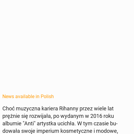
News available in Polish
Choć muzy­cz­na kariera Rihanny przez wiele lat
prężnie się rozwi­jała, po wydanym w 2016 roku
albumie "Anti" artys­t­ka ucichła. W tym czasie bu­
dowała swoje im­peri­um kos­me­ty­czne i modowe,