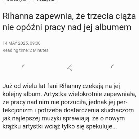
Rihanna za­pew­nia, że trzecia ciąża
nie opóźni pracy nad jej albumem
14 MAY 2025, 09:00
Reading time: 2 Minutes
Już od wielu lat fani Rihanny czekają na jej
kolejny album. Artys­t­ka wielokrot­nie za­pew­ni­ała,
że pracy nad nim nie porzu­ciła, jednak jej per­
fekcjonizm i potrze­ba dostar­czenia słuchac­zom
jak na­jlep­szej muzyki spraw­ia­ją, że o nowym
krążku artys­t­ki wciąż tylko się speku­lu­je...