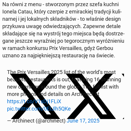
Na równi z menu - stwo­rzo­nym przez szefa kuchni
Ionela Catau, który czerpie z emi­rac­kiej tra­dy­cji ku­li­
nar­nej i jej lo­kal­nych skład­ni­ków - to właśnie design
przy­ku­wa uwagę od­wie­dza­ją­cych. Zapewne detale
skła­da­ją­ce się na wystrój tego miejsca będą do­strze­
ga­ne jeszcze wy­raź­niej po te­go­rocz­nym wy­róż­nie­niu
w ramach kon­kur­su Prix Ver­sa­il­les, gdyż Gerbou
uznano za naj­pięk­niej­szą re­stau­ra­cję na świecie.
The Prix Ver­sa­il­les 2025 list of the world’s most
be­au­ti­ful re­stau­rants is out, fe­atu­ring 16 stun­ning
new ope­nings around the globe. The full list with
more photos and details on Ar­chi­nect at
https://t.co/V1sDj1FLiX
pic.twitter.com/0EIJlh5QKe
— Ar­chi­nect (@ar­chi­nect)
June 17, 2025