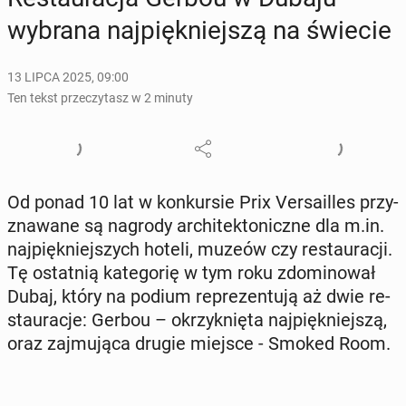
wybrana naj­pięk­niej­szą na świecie
13 LIPCA 2025, 09:00
Ten tekst przeczytasz w 2 minuty
Od ponad 10 lat w kon­kur­sie Prix Ver­sa­il­les przy­
zna­wa­ne są nagrody ar­chi­tek­to­nicz­ne dla m.in.
naj­pięk­niej­szych hoteli, muzeów czy re­stau­ra­cji.
Tę ostat­nią ka­te­go­rię w tym roku zdo­mi­no­wał
Dubaj, który na podium re­pre­zen­tu­ją aż dwie re­
stau­ra­cje: Gerbou – okrzyk­nię­ta naj­pięk­niej­szą,
oraz zaj­mu­ją­ca drugie miejsce - Smoked Room.