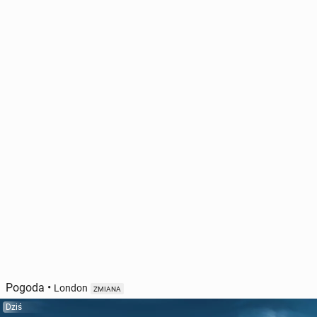
Pogoda
•
London
ZMIANA
Dziś