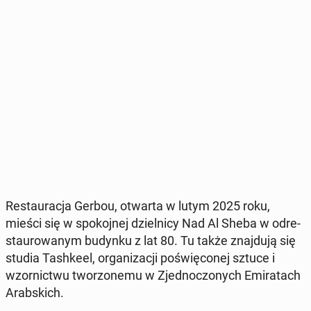
Re­stau­ra­cja Gerbou, otwarta w lutym 2025 roku,
mieści się w spo­koj­nej dziel­ni­cy Nad Al Sheba w od­re­
stau­ro­wa­nym budynku z lat 80. Tu także znaj­du­ją się
studia Ta­sh­ke­el, or­ga­ni­za­cji po­świę­co­nej sztuce i
wzor­nic­twu two­rzo­ne­mu w Zjed­no­czo­nych Emi­ra­tach
Arab­skich.