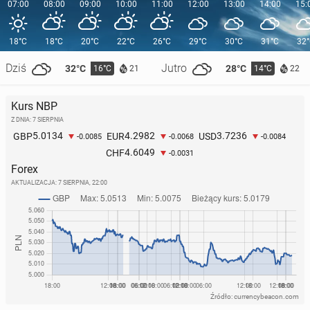
07:00
08:00
09:00
10:00
11:00
12:00
13:00
14:00
15:
18°C
18°C
20°C
22°C
26°C
29°C
30°C
31°C
32
Dziś
Jutro
32°C
28°C
16°C
14°C
21
22
Kurs NBP
Z DNIA: 7 SIERPNIA
5.0134
4.2982
3.7236
GBP
EUR
USD
-0.0085
-0.0068
-0.0084
4.6049
CHF
-0.0031
Forex
AKTUALIZACJA:
7 SIERPNIA, 22:00
Źródło: currencybeacon.com