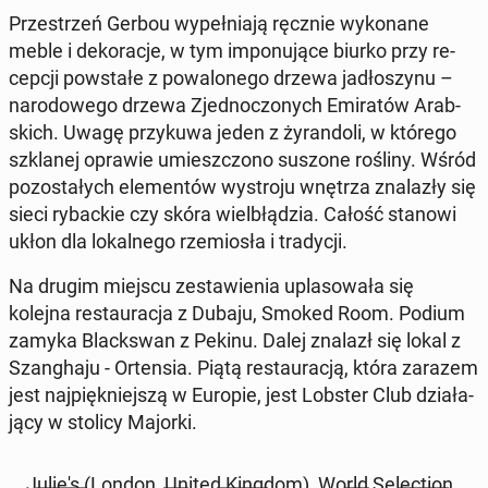
Prze­strzeń Gerbou wy­peł­nia­ją ręcznie wy­ko­na­ne
meble i de­ko­ra­cje, w tym im­po­nu­ją­ce biurko przy re­
cep­cji po­wsta­łe z po­wa­lo­ne­go drzewa ja­dło­szy­nu –
na­ro­do­we­go drzewa Zjed­no­czo­nych Emi­ra­tów Arab­
skich. Uwagę przy­ku­wa jeden z ży­ran­do­li, w którego
szkla­nej oprawie umiesz­czo­no suszone rośliny. Wśród
po­zo­sta­łych ele­men­tów wy­stro­ju wnętrza zna­la­zły się
sieci ry­bac­kie czy skóra wiel­błą­dzia. Całość stanowi
ukłon dla lo­kal­ne­go rze­mio­sła i tra­dy­cji.
Na drugim miejscu ze­sta­wie­nia upla­so­wa­ła się
kolejna re­stau­ra­cja z Dubaju, Smoked Room. Podium
zamyka Black­swan z Pekinu. Dalej znalazł się lokal z
Szan­gha­ju - Or­ten­sia. Piątą re­stau­ra­cją, która zarazem
jest naj­pięk­niej­szą w Europie, jest Lobster Club dzia­ła­
ją­cy w stolicy Majorki.
Julie's (London, United Kingdom), World Se­lec­tion