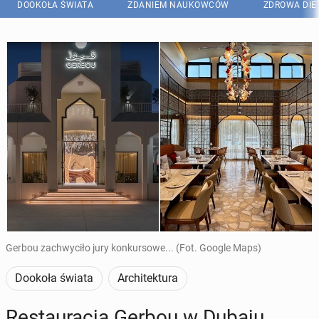
DOOKOŁA ŚWIATA
ZDANIEM NAUKOWCÓW
ZDROWA DIE
Gerbou zachwyciło jury konkursowe... (Fot. Google Maps)
Dookoła świata
Architektura
Re­stau­ra­cja Gerbou w Dubaju