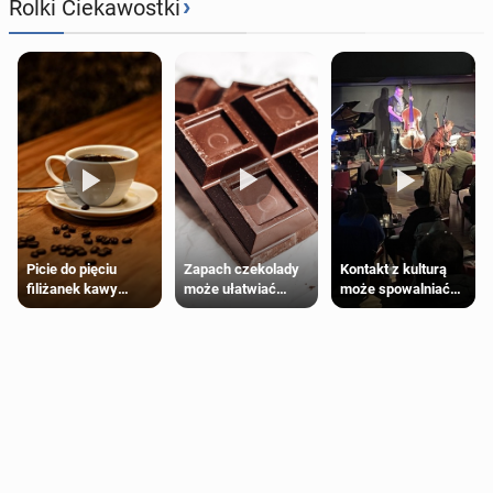
›
Rolki Ciekawostki
Zapach czekolady
Kontakt z kulturą
Picie do pięciu
może ułatwiać
może spowalniać
filiżanek kawy
trening siłowy
starzenie
dziennie jest
bezpieczne dla
większości
dorosłych