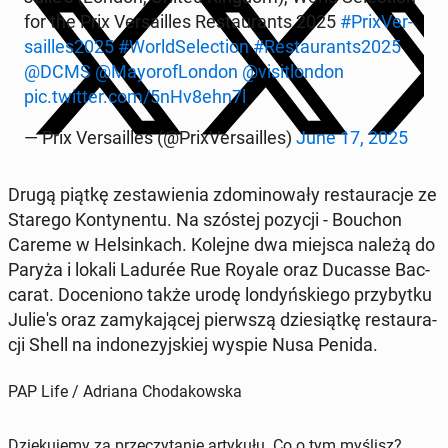
for the Prix Ver­sa­il­les Re­stau­rants 2025
#Pri­xVer­
sa­il­les2025
#World­Se­lec­tion
#Re­stau­rants2025
@DCMS
@May­oro­fLon­don
@vi­si­tlon­don
pic.twitter.com/5nHv8ehn7l
— Prix Ver­sa­il­les (@Pri­xVer­sa­il­les)
June 17, 2025
Drugą piątkę ze­sta­wie­nia zdo­mi­no­wa­ły re­stau­ra­cje ze
Starego Kon­ty­nen­tu. Na szóstej pozycji - Bouchon
Careme w Hel­sin­kach. Kolejne dwa miejsca należą do
Paryża i lokali Ladurée Rue Royale oraz Ducasse Bac­
ca­rat. Do­ce­nio­no także urodę lon­dyń­skie­go przy­byt­ku
Julie's oraz za­my­ka­ją­cej pierw­szą dzie­siąt­kę re­stau­ra­
cji Shell na in­do­ne­zyj­skiej wyspie Nusa Penida.
PAP Life / Adriana Chodakowska
Dziękujemy za przeczytanie artykułu. Co o tym myślisz?