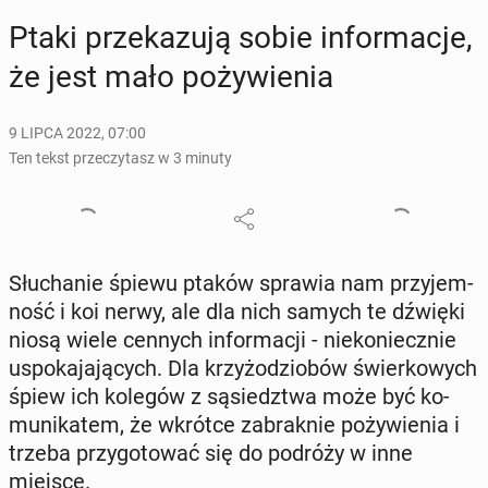
Ptaki prze­ka­zu­ją sobie in­for­ma­cje,
że jest mało po­ży­wie­nia
9 LIPCA 2022, 07:00
Ten tekst przeczytasz w 3 minuty
Słu­cha­nie śpiewu ptaków sprawia nam przy­jem­
ność i koi nerwy, ale dla nich samych te dźwięki
niosą wiele cennych in­for­ma­cji - nie­ko­niecz­nie
uspo­ka­ja­ją­cych. Dla krzy­żo­dzio­bów świer­ko­wych
śpiew ich kolegów z są­siedz­twa może być ko­
mu­ni­ka­tem, że wkrótce za­brak­nie po­ży­wie­nia i
trzeba przy­go­to­wać się do podróży w inne
miejsce.