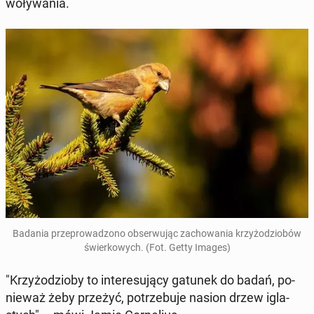
wo­ły­wa­nia.
Badania prze­pro­wa­dzo­no ob­ser­wu­jąc za­cho­wa­nia krzy­żo­dzio­bów
świer­ko­wych. (Fot. Getty Images)
"Krzy­żo­dzio­by to in­te­re­su­ją­cy gatunek do badań, po­
nie­waż żeby przeżyć, po­trze­bu­je nasion drzew igla­