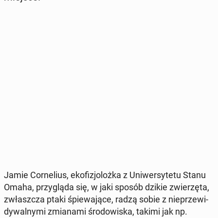
Jamie Cor­ne­lius, eko­fi­zjo­loż­ka z Uni­wer­sy­te­tu Stanu
Omaha, przy­glą­da się, w jaki sposób dzikie zwie­rzę­ta,
zwłasz­cza ptaki śpie­wa­ją­ce, radzą sobie z nie­prze­wi­
dy­wal­ny­mi zmia­na­mi śro­do­wi­ska, takimi jak np.