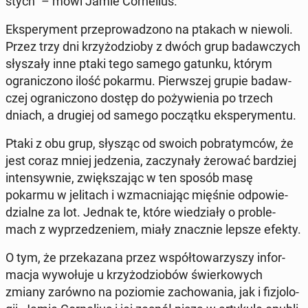
stych" – mówi Jamie Cor­ne­lius.
Eks­pe­ry­ment prze­pro­wa­dzo­no na ptakach w niewoli.
Przez trzy dni krzy­żo­dzio­by z dwóch grup ba­daw­czych
sły­sza­ły inne ptaki tego samego gatunku, którym
ogra­ni­czo­no ilość pokarmu. Pierw­szej grupie ba­daw­
czej ogra­ni­czo­no dostęp do po­ży­wie­nia po trzech
dniach, a drugiej od samego po­cząt­ku eks­pe­ry­men­tu.
Ptaki z obu grup, słysząc od swoich po­bra­tym­ców, że
jest coraz mniej je­dze­nia, za­czy­na­ły żerować bar­dziej
in­ten­syw­nie, zwięk­sza­jąc w ten sposób masę
pokarmu w je­li­tach i wzmac­nia­jąc mięśnie od­po­wie­
dzial­ne za lot. Jednak te, które wie­dzia­ły o pro­ble­
mach z wy­prze­dze­niem, miały znacz­nie lepsze efekty.
O tym, że prze­ka­za­na przez współ­to­wa­rzy­szy in­for­
ma­cja wy­wo­łu­je u krzy­żo­dzio­bów świer­ko­wych
zmiany zarówno na po­zio­mie za­cho­wa­nia, jak i fi­zjo­lo­