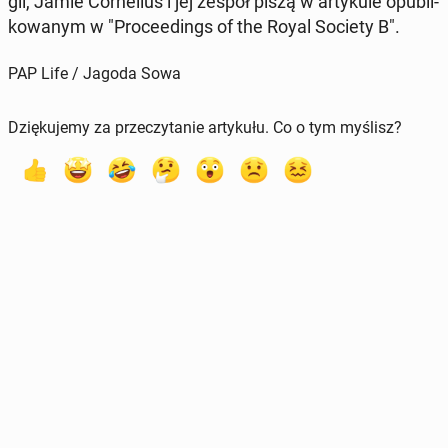
gii, Jamie Cor­ne­lius i jej zespół piszą w ar­ty­ku­le opu­bli­
ko­wa­nym w "Pro­ce­edings of the Royal Society B".
PAP Life / Jagoda Sowa
Dziękujemy za przeczytanie artykułu. Co o tym myślisz?