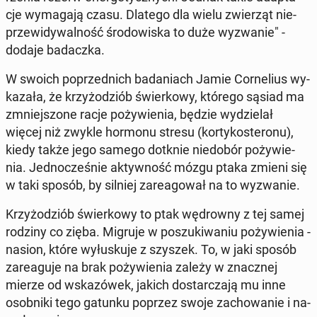
cje wy­ma­ga­ją czasu. Dlatego dla wielu zwie­rząt nie­
prze­wi­dy­wal­ność śro­do­wi­ska to duże wy­zwa­nie" -
dodaje ba­dacz­ka.
W swoich po­przed­nich ba­da­niach Jamie Cor­ne­lius wy­
ka­za­ła, że krzy­żo­dziób świer­ko­wy, którego sąsiad ma
zmniej­szo­ne racje po­ży­wie­nia, będzie wy­dzie­lał
więcej niż zwykle hormonu stresu (kor­ty­ko­ste­ro­nu),
kiedy także jego samego dotknie nie­do­bór po­ży­wie­
nia. Jed­no­cze­śnie ak­tyw­ność mózgu ptaka zmieni się
w taki sposób, by silniej za­re­ago­wał na to wy­zwa­nie.
Krzy­żo­dziób świer­ko­wy to ptak wę­drow­ny z tej samej
rodziny co zięba. Migruje w po­szu­ki­wa­niu po­ży­wie­nia -
nasion, które wy­łu­sku­je z szyszek. To, w jaki sposób
za­re­agu­je na brak po­ży­wie­nia zależy w znacz­nej
mierze od wska­zó­wek, jakich do­star­cza­ją mu inne
osob­ni­ki tego gatunku poprzez swoje za­cho­wa­nie i na­