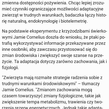
zmienna do­stęp­no­ści po­ży­wie­nia. Chcąc lepiej zro­zu­
mieć czyn­ni­ki ogra­ni­cza­ją­ce moż­li­wo­ści ad­ap­ta­cyj­ne
zwie­rząt w trud­nych wa­run­kach, ba­dacz­ka łączy hi­sto­
rię na­tu­ral­ną, en­do­kry­no­lo­gię i bio­te­le­me­trię.
Na pod­sta­wie eks­pe­ry­men­tu z krzy­żo­dzi­ba­mi świer­ko­
wy­mi Jamie Cor­ne­lius doszła do wniosku, że ptaki po­
tra­fią wy­ko­rzy­sty­wać in­for­ma­cje prze­ka­zy­wa­ne przez
inne osob­ni­ki, aby za­wcza­su przy­sto­so­wać się do
zmian śro­do­wi­ska i zwięk­szyć swoje szanse na prze­
ży­cie. Ta ad­ap­ta­cja dotyczy zarówno za­cho­wa­nia, jak i
fi­zjo­lo­gii.
"Zwie­rzę­ta mają roz­ma­ite stra­te­gie ra­dze­nia sobie z
trud­ny­mi wa­run­ka­mi śro­do­wi­sko­wy­mi" – tłu­ma­czy
Jamie Cor­ne­lius. "Zmianom za­cho­wa­nia mogą
czasem to­wa­rzy­szyć zmiany fi­zjo­lo­gicz­ne, takie jak
zwięk­sze­nie tempa me­ta­bo­li­zmu, tra­wie­nia czy two­
rze­nia rezerw ener­ge­tycz­nych. Jednak takie ad­ap­ta­