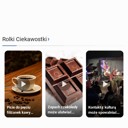
›
Rolki Ciekawostki
Zapach czekolady
Kontakt z kulturą
Picie do pięciu
może ułatwiać
może spowalniać
filiżanek kawy
trening siłowy
starzenie
dziennie jest
bezpieczne dla
większości