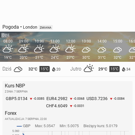
Pogoda
•
London
ZMIANA
Dziś
08:00
09:00
10:00
11:00
12:00
13:00
14:00
15:00
16:
19°C
20°C
21°C
24°C
27°C
30°C
31°C
32°C
32
Dziś
Jutro
32°C
29°C
15°C
15°C
20
34
Kurs NBP
Z DNIA: 7 SIERPNIA
5.0134
4.2982
3.7236
GBP
EUR
USD
-0.0085
-0.0068
-0.0084
4.6049
CHF
-0.0031
Forex
AKTUALIZACJA:
7 SIERPNIA, 22:00