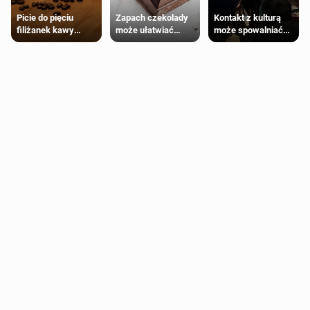
Zapach czekolady
Kontakt z kulturą
Picie do pięciu
może ułatwiać
może spowalniać
filiżanek kawy
trening siłowy
starzenie
dziennie jest
bezpieczne dla
większości
dorosłych