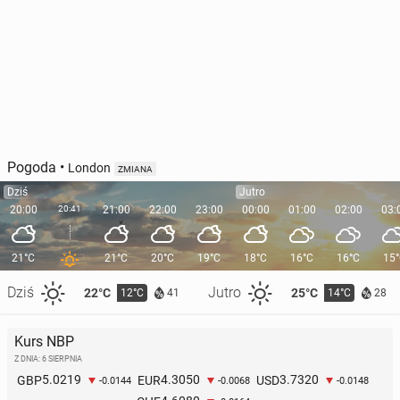
Pogoda
•
London
ZMIANA
Dziś
Jutro
20:00
20:41
21:00
22:00
23:00
00:00
01:00
02:00
03:
21°C
21°C
20°C
19°C
18°C
16°C
16°C
15
Dziś
Jutro
22°C
25°C
12°C
14°C
41
28
Kurs NBP
Z DNIA: 6 SIERPNIA
5.0219
4.3050
3.7320
GBP
EUR
USD
-0.0144
-0.0068
-0.0148