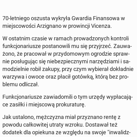
70-let­nie­go oszusta wykryła Gwardia Fi­nan­so­wa w
miej­sco­wo­ści Arzi­gna­no w pro­win­cji Vicenza.
W ostat­nim czasie w ramach pro­wa­dzo­nych kon­tro­li
funk­cjo­na­riu­sze po­sta­no­wi­li mu się przyj­rzeć. Za­uwa­
żo­no, że pra­co­wał w przy­do­mo­wym ogro­dzie spraw­
nie po­słu­gu­jąc się nie­bez­piecz­ny­mi na­rzę­dzia­mi i sa­
mo­dziel­nie robił zakupy, przy czym wy­bie­rał do­kład­nie
warzywa i owoce oraz płacił gotówką, którą bez pro­
ble­mu od­li­czał.
Funk­cjo­na­riu­sze za­wia­do­mi­li o tym urzędy wy­pła­ca­ją­
ce zasiłki i miej­sco­wą pro­ku­ra­tu­rę.
Jak usta­lo­no, męż­czy­zna miał przy­zna­no rentę z
powodu cał­ko­wi­tej utraty wzroku. Do­sta­wał też
dodatek dla opie­ku­na ze względu na swoje "in­wa­lidz­