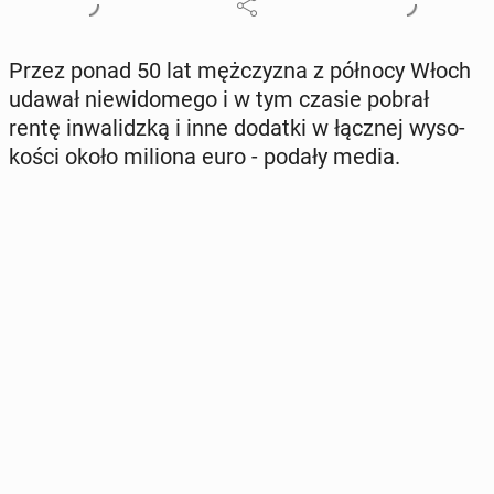
Przez ponad 50 lat męż­czy­zna z północy Włoch
udawał nie­wi­do­me­go i w tym czasie pobrał
rentę in­wa­lidz­ką i inne dodatki w łącznej wy­so­
ko­ści około miliona euro - podały media.