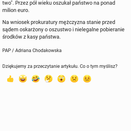
two". Przez pół wieku oszukał państwo na ponad
milion euro.
Na wniosek pro­ku­ra­tu­ry męż­czy­zna stanie przed
sądem oskar­żo­ny o oszu­stwo i nie­le­gal­ne po­bie­ra­nie
środków z kasy państwa.
PAP / Adriana Chodakowska
Dziękujemy za przeczytanie artykułu. Co o tym myślisz?