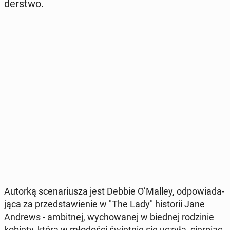
der­stwo.
Autorką sce­na­riu­sza jest Debbie O’Malley, od­po­wia­da­
ją­ca za przed­sta­wie­nie w "The Lady" hi­sto­rii Jane
Andrews - am­bit­nej, wy­cho­wa­nej w biednej ro­dzi­nie
kobiety, która w mło­do­ści świet­nie się uczyła, cier­piąc