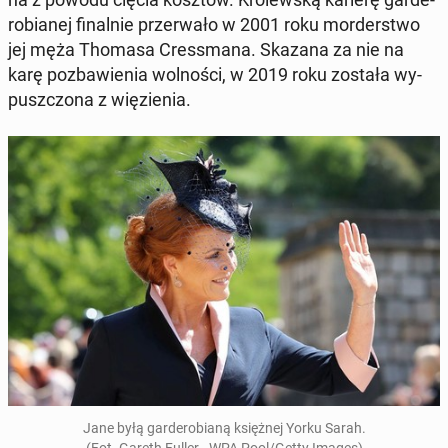
ro­bia­nej fi­nal­nie prze­rwa­ło w 2001 roku mor­der­stwo
jej męża Thomasa Cres­sma­na. Skazana za nie na
karę po­zba­wie­nia wol­no­ści, w 2019 roku została wy­
pusz­czo­na z wię­zie­nia.
Jane byłą gar­de­ro­bia­ną księż­nej Yorku Sarah.