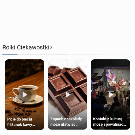
›
Rolki Ciekawostki
Zapach czekolady
Kontakt z kulturą
Picie do pięciu
może ułatwiać
może spowalniać
filiżanek kawy
trening siłowy
starzenie
dziennie jest