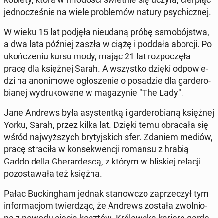
jed­no­cze­śnie na wiele pro­ble­mów natury psy­chicz­nej.
W wieku 15 lat podjęła nie­uda­ną próbę sa­mo­bój­stwa,
a dwa lata później zaszła w ciążę i poddała aborcji. Po
ukoń­cze­niu kursu mody, mając 21 lat roz­po­czę­ła
pracę dla księż­nej Sarah. A wszyst­ko dzięki od­po­wie­
dzi na ano­ni­mo­we ogło­sze­nie o po­sa­dzie dla gar­de­ro­
bia­nej wy­dru­ko­wa­ne w ma­ga­zy­nie "The Lady".
Jane Andrews była asy­stent­ką i gar­de­ro­bia­ną księż­nej
Yorku, Sarah, przez kilka lat. Dzięki temu ob­ra­ca­ła się
wśród naj­wyż­szych bry­tyj­skich sfer. Zdaniem mediów,
pracę stra­ci­ła w kon­se­kwen­cji romansu z hrabią
Gaddo della Ghe­rar­de­scą, z którym w bli­skiej relacji
po­zo­sta­wa­ła też księżna.
Pałac Buc­kin­gham jednak sta­now­czo za­prze­czył tym
in­for­ma­cjom twier­dząc, że Andrews została zwol­nio­
na z powodu cięcia kosztów. Kró­lew­ską karierę gar­de­