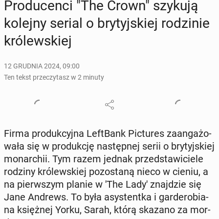
Pro­du­cen­ci "The Crown" szykują
kolejny serial o bry­tyj­skiej ro­dzi­nie
kró­lew­skiej
12 GRUDNIA 2024, 09:00
Ten tekst przeczytasz w 2 minuty
Firma pro­duk­cyj­na Le­ft­Bank Pic­tu­res za­an­ga­żo­
wa­ła się w pro­duk­cję na­stęp­nej serii o bry­tyj­skiej
mo­nar­chii. Tym razem jednak przed­sta­wi­cie­le
rodziny kró­lew­skiej po­zo­sta­ną nieco w cieniu, a
na pierw­szym planie w 'The Lady' znaj­dzie się
Jane Andrews. To była asy­stent­ka i gar­de­ro­bia­
na księż­nej Yorku, Sarah, którą skazano za mor­