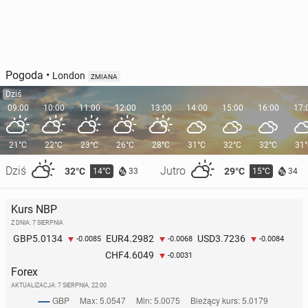
Pogoda
•
London
ZMIANA
Dziś
09:00
10:00
11:00
12:00
13:00
14:00
15:00
16:00
17:
21°C
22°C
23°C
26°C
28°C
31°C
32°C
32°C
31
Dziś
Jutro
32°C
29°C
14°C
15°C
33
34
Kurs NBP
Z DNIA: 7 SIERPNIA
5.0134
4.2982
3.7236
GBP
EUR
USD
-0.0085
-0.0068
-0.0084
4.6049
CHF
-0.0031
Forex
AKTUALIZACJA:
7 SIERPNIA, 22:00