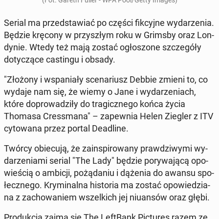
(Fot. Gareth Fuller - WPA Pool/Getty Images)
Serial ma przed­sta­wiać po części fik­cyj­ne wy­da­rze­nia.
Będzie kręcony w przy­szłym roku w Grimsby oraz Lon­
dy­nie. Wtedy też mają zostać ogło­szo­ne szcze­gó­ły
do­ty­czą­ce ca­stin­gu i obsady.
"Złożony i wspa­nia­ły sce­na­riusz Debbie zmieni to, co
wydaje nam się, że wiemy o Jane i wy­da­rze­niach,
które do­pro­wa­dzi­ły do tra­gicz­ne­go końca życia
Thomasa Cres­sma­na" – za­pew­nia Helen Ziegler z ITV
cy­to­wa­na przez portal De­adli­ne.
Twórcy obie­cu­ją, że za­in­spi­ro­wa­ny praw­dzi­wy­mi wy­
da­rze­nia­mi serial "The Lady" będzie po­ry­wa­ją­cą opo­
wie­ścią o ambicji, po­żą­da­niu i dążenia do awansu spo­
łecz­ne­go. Kry­mi­nal­na hi­sto­ria ma zostać opo­wie­dzia­
na z za­cho­wa­niem wszel­kich jej niu­an­sów oraz głębi.
Pro­duk­cją zajmą się The Le­ft­Bank Pic­tu­res razem ze