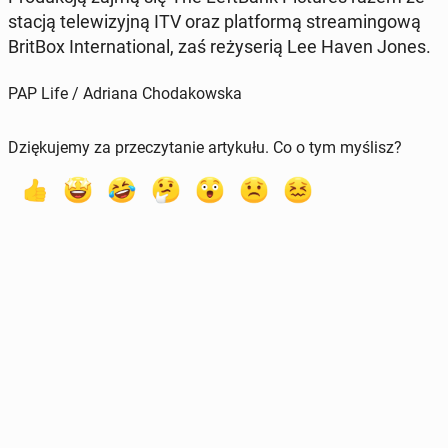
stacją te­le­wi­zyj­ną ITV oraz plat­for­mą stre­amin­go­wą
BritBox In­ter­na­tio­nal, zaś re­ży­se­rią Lee Haven Jones.
PAP Life / Adriana Chodakowska
Dziękujemy za przeczytanie artykułu. Co o tym myślisz?