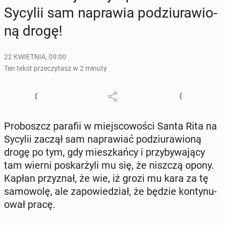
Sycylii sam na­pra­wia po­dziu­ra­wio­
ną drogę!
22 KWIETNIA, 09:00
Ten tekst przeczytasz w 2 minuty
Pro­boszcz parafii w miej­sco­wo­ści Santa Rita na
Sycylii zaczął sam na­pra­wiać po­dziu­ra­wio­ną
drogę po tym, gdy miesz­kań­cy i przy­by­wa­ją­cy
tam wierni po­skar­ży­li mu się, że niszczą opony.
Kapłan przy­znał, że wie, iż grozi mu kara za tę
sa­mo­wo­lę, ale za­po­wie­dział, że będzie kon­ty­nu­
ował pracę.