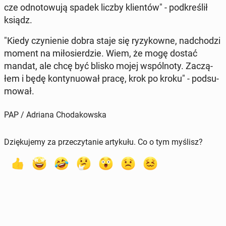
cze od­no­to­wu­ją spadek liczby klien­tów" - pod­kre­ślił
ksiądz.
"Kiedy czy­nie­nie dobra staje się ry­zy­kow­ne, nad­cho­dzi
moment na mi­ło­sier­dzie. Wiem, że mogę dostać
mandat, ale chcę być blisko mojej wspól­no­ty. Za­czą­
łem i będę kon­ty­nu­ował pracę, krok po kroku" - pod­su­
mo­wał.
PAP / Adriana Chodakowska
Dziękujemy za przeczytanie artykułu. Co o tym myślisz?