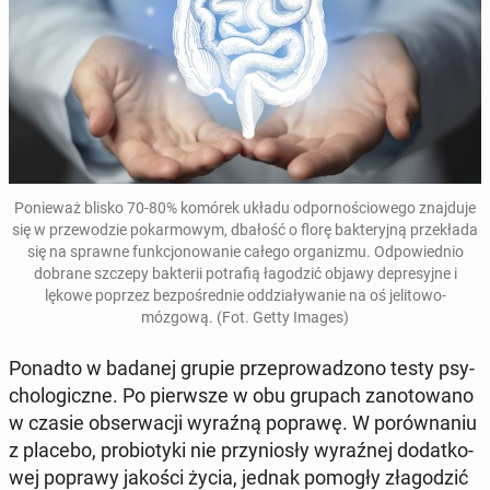
Po­nie­waż blisko 70-80% komórek układu od­por­no­ścio­we­go znaj­du­je
się w prze­wo­dzie po­kar­mo­wym, dbałość o florę bak­te­ryj­ną prze­kła­da
się na sprawne funk­cjo­no­wa­nie całego or­ga­ni­zmu. Od­po­wied­nio
dobrane szczepy bak­te­rii po­tra­fią ła­go­dzić objawy de­pre­syj­ne i
lękowe poprzez bez­po­śred­nie od­dzia­ły­wa­nie na oś je­li­to­wo-
mózgową.
(Fot. Getty Images)
Ponadto w badanej grupie prze­pro­wa­dzo­no testy psy­
cho­lo­gicz­ne. Po pierw­sze w obu grupach za­no­to­wa­no
w czasie ob­ser­wa­cji wyraźną poprawę. W po­rów­na­niu
z placebo, pro­bio­ty­ki nie przy­nio­sły wy­raź­nej do­dat­ko­
wej poprawy jakości życia, jednak pomogły zła­go­dzić