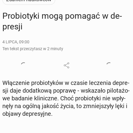
Pro­bio­ty­ki mogą pomagać w de­
pre­sji
4 LIPCA, 09:00
Ten tekst przeczytasz w 2 minuty
Włą­cze­nie pro­bio­ty­ków w czasie le­cze­nia de­pre­
sji daje do­dat­ko­wą poprawę - wska­za­ło pi­lo­ta­żo­
we badanie kli­nicz­ne. Choć pro­bio­ty­ki nie wpły­
nę­ły na ogólną jakość życia, to zmniej­szy­ły lęki i
objawy de­pre­syj­ne.