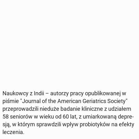
Na­ukow­cy z Indii – autorzy pracy opu­bli­ko­wa­nej w
piśmie "Journal of the Ame­ri­can Ge­ria­trics Society"
prze­pro­wa­dzi­li nieduże badanie kli­nicz­ne z udzia­łem
58 se­nio­rów w wieku od 60 lat, z umiar­ko­wa­ną de­pre­
sją, w którym spraw­dzi­li wpływ pro­bio­ty­ków na efekty
le­cze­nia.