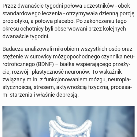
Przez dwa­na­ście tygodni połowa uczest­ni­ków - obok
stan­dar­do­we­go le­cze­nia - otrzy­my­wa­ła dzienną porcję
pro­bio­ty­ku, a połowa placebo. Po za­koń­cze­niu tego
okresu ochot­ni­cy byli ob­ser­wo­wa­ni przez ko­lej­nych
dwa­na­ście tygodni.
Badacze ana­li­zo­wa­li mi­kro­biom wszyst­kich osób oraz
stę­że­nie w su­ro­wi­cy mó­zgo­po­chod­ne­go czyn­ni­ka neu­
ro­tro­ficz­ne­go (BDNF) – białka wspie­ra­ją­ce­go prze­ży­
cie, rozwój i pla­stycz­ność neu­ro­nów. To wskaź­nik
zwią­za­ny m.in. z funk­cjo­no­wa­niem mózgu, neu­ro­pla­
stycz­no­ścią, stresem, ak­tyw­no­ścią fi­zycz­ną, pro­ce­sa­
mi sta­rze­nia i właśnie de­pre­sją.