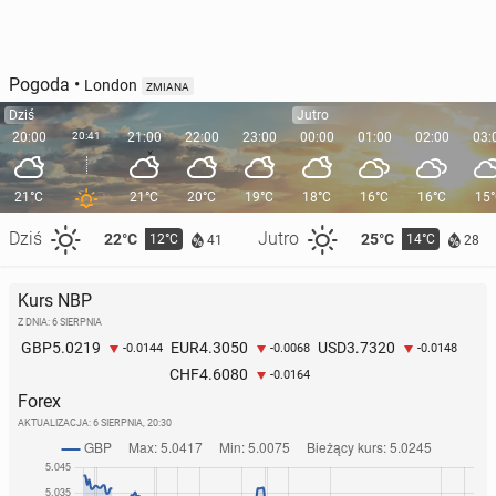
Pogoda
•
London
ZMIANA
Dziś
Jutro
20:00
20:41
21:00
22:00
23:00
00:00
01:00
02:00
03:
21°C
21°C
20°C
19°C
18°C
16°C
16°C
15
Dziś
Jutro
22°C
25°C
12°C
14°C
41
28
Kurs NBP
Z DNIA: 6 SIERPNIA
5.0219
4.3050
3.7320
GBP
EUR
USD
-0.0144
-0.0068
-0.0148
4.6080
CHF
-0.0164
Forex
AKTUALIZACJA:
6 SIERPNIA, 20:30