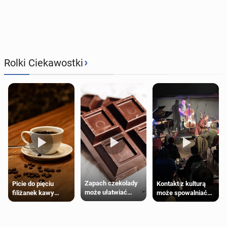
›
Rolki Ciekawostki
Zapach czekolady
Kontakt z kulturą
Picie do pięciu
może ułatwiać
może spowalniać
filiżanek kawy
trening siłowy
starzenie
dziennie jest
bezpieczne dla
większości