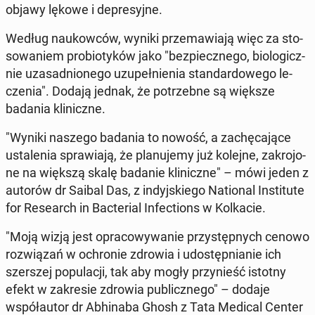
objawy lękowe i de­pre­syj­ne.
Według na­ukow­ców, wyniki prze­ma­wia­ją więc za sto­
so­wa­niem pro­bio­ty­ków jako "bez­piecz­ne­go, bio­lo­gicz­
nie uza­sad­nio­ne­go uzu­peł­nie­nia stan­dar­do­we­go le­
cze­nia". Dodają jednak, że po­trzeb­ne są większe
badania kli­nicz­ne.
"Wyniki naszego badania to nowość, a za­chę­ca­ją­ce
usta­le­nia spra­wia­ją, że pla­nu­je­my już kolejne, za­kro­jo­
ne na większą skalę badanie kli­nicz­ne" – mówi jeden z
autorów dr Saibal Das, z in­dyj­skie­go Na­tio­nal In­sti­tu­te
for Re­se­arch in Bac­te­rial In­fec­tions w Kol­ka­cie.
"Moją wizją jest opra­co­wy­wa­nie przy­stęp­nych cenowo
roz­wią­zań w ochro­nie zdrowia i udo­stęp­nia­nie ich
szer­szej po­pu­la­cji, tak aby mogły przy­nieść istotny
efekt w za­kre­sie zdrowia pu­blicz­ne­go" – dodaje
współ­au­tor dr Abhi­na­ba Ghosh z Tata Medical Center