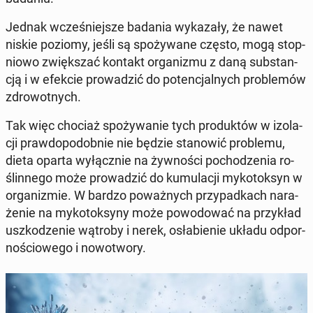
Jednak wcze­śniej­sze badania wy­ka­za­ły, że nawet
niskie poziomy, jeśli są spo­ży­wa­ne często, mogą stop­
nio­wo zwięk­szać kontakt or­ga­ni­zmu z daną sub­stan­
cją i w efekcie pro­wa­dzić do po­ten­cjal­nych pro­ble­mów
zdro­wot­nych.
Tak więc chociaż spo­ży­wa­nie tych pro­duk­tów w izo­la­
cji praw­do­po­dob­nie nie będzie sta­no­wić pro­ble­mu,
dieta oparta wy­łącz­nie na żyw­no­ści po­cho­dze­nia ro­
ślin­ne­go może pro­wa­dzić do ku­mu­la­cji my­ko­tok­syn w
or­ga­ni­zmie. W bardzo po­waż­nych przy­pad­kach na­ra­
że­nie na my­ko­tok­sy­ny może po­wo­do­wać na przy­kład
uszko­dze­nie wątroby i nerek, osła­bie­nie układu od­por­
no­ścio­we­go i no­wo­two­ry.