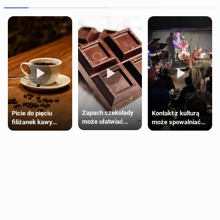
Zapach czekolady
Kontakt z kulturą
Picie do pięciu
może ułatwiać
może spowalniać
filiżanek kawy
trening siłowy
starzenie
dziennie jest
bezpieczne dla
większości
dorosłych