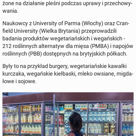
żo­ne na dzia­ła­nie pleśni podczas uprawy i prze­cho­wy­
wa­nia.
Na­ukow­cy z Uni­ver­si­ty of Parma (Włochy) oraz Cran­
field Uni­ver­si­ty (Wielka Bry­ta­nia) prze­pro­wa­dzi­li
badania pro­duk­tów we­ge­ta­riań­skich i we­gań­skich -
212 ro­ślin­nych al­ter­na­tyw dla mięsa (PMBA) i napojów
ro­ślin­nych (PBB) do­stęp­nych na bry­tyj­skich półkach.
Były to na przy­kład burgery, we­ge­ta­riań­skie kawałki
kur­cza­ka, we­gań­skie kieł­ba­ski, mleko owsiane, mig­da­
ło­we i sojowe.