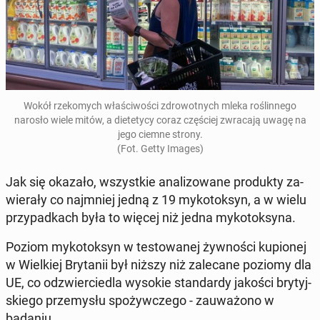
Wokół rze­ko­mych wła­ści­wo­ści zdro­wot­nych mleka ro­ślin­ne­go
narosło wiele mitów, a die­te­ty­cy coraz czę­ściej zwra­ca­ją uwagę na
jego ciemne strony.
(Fot. Getty Images)
Jak się okazało, wszyst­kie ana­li­zo­wa­ne pro­duk­ty za­
wie­ra­ły co naj­mniej jedną z 19 my­ko­tok­syn, a w wielu
przy­pad­kach była to więcej niż jedna my­ko­tok­sy­na.
Poziom my­ko­tok­syn w te­sto­wa­nej żyw­no­ści ku­pio­nej
w Wiel­kiej Bry­ta­nii był niższy niż za­le­ca­ne poziomy dla
UE, co od­zwier­cie­dla wysokie stan­dar­dy jakości bry­tyj­
skie­go prze­my­słu spo­żyw­cze­go - za­uwa­żo­no w
badaniu.