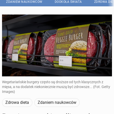
ZDANIEM NAUKOWCÓW
DOOKOŁA ŚWIATA
ZDROWA DIE
Wegetariańskie burgery często są droższe od tych klasycznych z
mięsa, a na dodatek niekoniecznie muszą być zdrowsze... (Fot. Getty
Images)
Zdrowa dieta
Zdaniem naukowców