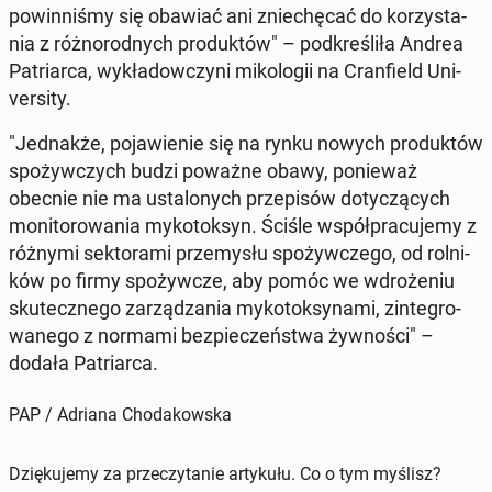
po­win­ni­śmy się obawiać ani znie­chę­cać do ko­rzy­sta­
nia z róż­no­rod­nych pro­duk­tów" – pod­kre­śli­ła Andrea
Pa­triar­ca, wy­kła­dow­czy­ni mi­ko­lo­gii na Cran­field Uni­
ver­si­ty.
"Jed­nak­że, po­ja­wie­nie się na rynku nowych pro­duk­tów
spo­żyw­czych budzi poważne obawy, po­nie­waż
obecnie nie ma usta­lo­nych prze­pi­sów do­ty­czą­cych
mo­ni­to­ro­wa­nia my­ko­tok­syn. Ściśle współ­pra­cu­je­my z
różnymi sek­to­ra­mi prze­my­słu spo­żyw­cze­go, od rol­ni­
ków po firmy spo­żyw­cze, aby pomóc we wdro­że­niu
sku­tecz­ne­go za­rzą­dza­nia my­ko­tok­sy­na­mi, zin­te­gro­
wa­ne­go z normami bez­pie­czeń­stwa żyw­no­ści" –
dodała Pa­triar­ca.
PAP / Adriana Chodakowska
Dziękujemy za przeczytanie artykułu. Co o tym myślisz?