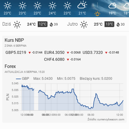
23°C
23°C
23°C
24°C
23°C
21°C
19°C
18
Dziś
Jutro
24°C
25°C
12°C
13°C
39
30
Kurs NBP
Z DNIA: 6 SIERPNIA
5.0219
4.3050
3.7320
GBP
EUR
USD
-0.0144
-0.0068
-0.0148
4.6080
CHF
-0.0164
Forex
AKTUALIZACJA:
6 SIERPNIA, 15:20
Źródło: currencybeacon.com