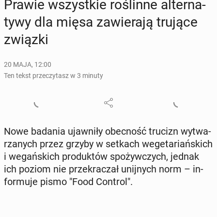
Prawie wszyst­kie ro­ślin­ne al­ter­na­
ty­wy dla mięsa za­wie­ra­ją trujące
związki
20 MAJA, 12:00
Ten tekst przeczytasz w 3 minuty
Nowe badania ujaw­ni­ły obec­ność trucizn wy­twa­
rza­nych przez grzyby w setkach we­ge­ta­riań­skich
i we­gań­skich pro­duk­tów spo­żyw­czych, jednak
ich poziom nie prze­kra­czał unij­nych norm – in­
for­mu­je pismo "Food Control".