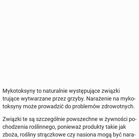
My­ko­tok­sy­ny to na­tu­ral­nie wy­stę­pu­ją­ce związki
trujące wy­twa­rza­ne przez grzyby. Na­ra­że­nie na my­ko­
tok­sy­ny może pro­wa­dzić do pro­ble­mów zdro­wot­nych.
Związki te są szcze­gól­nie po­wszech­ne w żyw­no­ści po­
cho­dze­nia ro­ślin­ne­go, po­nie­waż pro­duk­ty takie jak
zboża, rośliny strącz­ko­we czy nasiona mogą być na­ra­