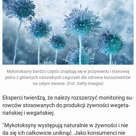
My­ko­tok­sy­ny bardzo często znaj­du­ją się w po­ży­wie­niu i sta­no­wią
jedno z głów­nych na­tu­ral­nych za­gro­żeń dla zdrowia kon­su­men­tów
na całym świecie. (Fot. Getty Images)
Eks­per­ci twier­dzą, że należy roz­sze­rzyć mo­ni­to­ring su­
row­ców sto­so­wa­nych do pro­duk­cji żyw­no­ści we­ge­ta­
riań­skiej i we­gań­skiej.
"My­ko­tok­sy­ny wy­stę­pu­ją na­tu­ral­nie w żyw­no­ści i nie
da się ich cał­ko­wi­cie uniknąć. Jako kon­su­men­ci nie