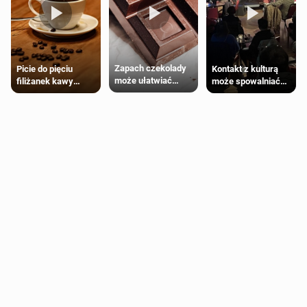
Zapach czekolady
Kontakt z kulturą
Picie do pięciu
może ułatwiać
może spowalniać
filiżanek kawy
trening siłowy
starzenie
dziennie jest
bezpieczne dla
większości
dorosłych