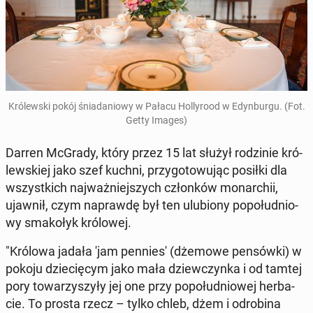
Kró­lew­ski pokój śnia­da­nio­wy w Pałacu Hol­ly­ro­od w Edyn­bur­gu. (Fot.
Getty Images)
Darren McGrady, który przez 15 lat służył ro­dzi­nie kró­
lew­skiej jako szef kuchni, przy­go­to­wu­jąc posiłki dla
wszyst­kich naj­waż­niej­szych człon­ków mo­nar­chii,
ujawnił, czym na­praw­dę był ten ulu­bio­ny po­po­łu­dnio­
wy sma­ko­łyk kró­lo­wej.
"Królowa jadała 'jam pen­nie­s' (dżemowe pen­sów­ki) w
pokoju dzie­cię­cym jako mała dziew­czyn­ka i od tamtej
pory to­wa­rzy­szy­ły jej one przy po­po­łu­dnio­wej her­ba­
cie. To prosta rzecz – tylko chleb, dżem i odro­bi­na