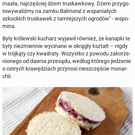
masła, naj­czę­ściej dżem tru­skaw­ko­wy. Dżem przy­go­
to­wy­wa­li­śmy na zamku Bal­mo­ral z wspa­nia­łych
szkoc­kich tru­ska­wek z tam­tej­szych ogrodów" - wspo­
mi­na.
Były kró­lew­ski kucharz wyjawił również, że kanapki te
były nie­zmien­nie wy­ci­na­ne w okrągły kształt – nigdy
w trój­ką­ty czy kwa­dra­ty. Wszyst­ko z powodu za­ko­rze­
nio­ne­go od dawna prze­są­du, według którego je­dze­nie
o ostrych kra­wę­dziach przy­no­si nie­szczę­ście mo­nar­
chii.