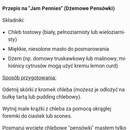
Przepis na "Jam Pennies" (Dżemowe Pen­sów­ki)
Skład­ni­ki:
Chleb tostowy (biały, peł­no­ziar­ni­sty lub wie­lo­ziar­ni­
sty)
Miękkie, nie­so­lo­ne masło do po­sma­ro­wa­nia
Dżem (np. domowy tru­skaw­ko­wy lub ma­li­no­wy; mi­
ło­śni­cy cy­tru­sów mogą użyć kremu lemon curd)
Sposób przy­go­to­wa­nia:
Odetnij skórki z kromek chleba (możesz je odłożyć na
bułkę tartą lub pudding chle­bo­wy).
Wytnij małe krążki z chleba za pomocą okrą­głej
foremki do ciastek lub scones.
Po­sma­ruj wycięte chle­bo­we "pen­sów­ki" masłem tylko