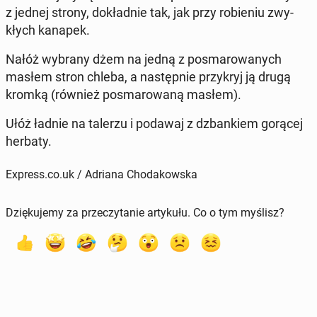
z jednej strony, do­kład­nie tak, jak przy ro­bie­niu zwy­
kłych kanapek.
Nałóż wybrany dżem na jedną z po­sma­ro­wa­nych
masłem stron chleba, a na­stęp­nie przy­kryj ją drugą
kromką (również po­sma­ro­wa­ną masłem).
Ułóż ładnie na talerzu i podawaj z dzban­kiem gorącej
herbaty.
Express.co.uk / Adriana Chodakowska
Dziękujemy za przeczytanie artykułu. Co o tym myślisz?