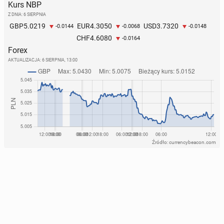
Kurs NBP
Z DNIA: 6 SIERPNIA
5.0219
4.3050
3.7320
GBP
EUR
USD
-0.0144
-0.0068
-0.0148
4.6080
CHF
-0.0164
Forex
AKTUALIZACJA:
6 SIERPNIA, 13:00
Źródło: currencybeacon.com