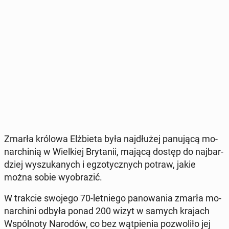
Zmarła królowa Elż­bie­ta była naj­dłu­żej pa­nu­ją­cą mo­
nar­chi­nią w Wiel­kiej Bry­ta­nii, mającą dostęp do naj­bar­
dziej wy­szu­ka­nych i eg­zo­tycz­nych potraw, jakie
można sobie wy­obra­zić.
W trakcie swojego 70-let­nie­go pa­no­wa­nia zmarła mo­
nar­chi­ni odbyła ponad 200 wizyt w samych krajach
Wspól­no­ty Narodów, co bez wąt­pie­nia po­zwo­li­ło jej