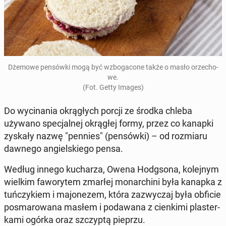
Dżemowe pen­sów­ki mogą być wzbo­ga­co­ne także o masło orze­cho­
we.
(Fot. Getty Images)
Do wy­ci­na­nia okrą­głych porcji ze środka chleba
używano spe­cjal­nej okrą­głej formy, przez co kanapki
zyskały nazwę "pennies" (pen­sów­ki) – od roz­mia­ru
dawnego an­giel­skie­go pensa.
Według innego ku­cha­rza, Owena Hodg­so­na, ko­lej­nym
wielkim fa­wo­ry­tem zmarłej mo­nar­chi­ni była kanapka z
tuń­czy­kiem i ma­jo­ne­zem, która za­zwy­czaj była obficie
po­sma­ro­wa­na masłem i po­da­wa­na z cien­ki­mi pla­ster­
ka­mi ogórka oraz szczyp­tą pieprzu.