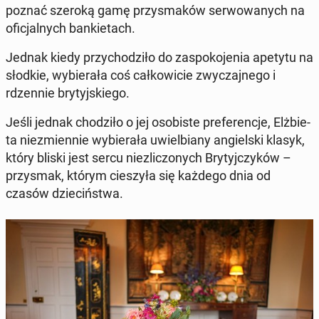
poznać szeroką gamę przy­sma­ków ser­wo­wa­nych na
ofi­cjal­nych ban­kie­tach.
Jednak kiedy przy­cho­dzi­ło do za­spo­ko­je­nia apetytu na
słodkie, wy­bie­ra­ła coś cał­ko­wi­cie zwy­czaj­ne­go i
rdzen­nie bry­tyj­skie­go.
Jeśli jednak cho­dzi­ło o jej oso­bi­ste pre­fe­ren­cje, Elż­bie­
ta nie­zmien­nie wy­bie­ra­ła uwiel­bia­ny an­giel­ski klasyk,
który bliski jest sercu nie­zli­czo­nych Bry­tyj­czy­ków –
przy­smak, którym cie­szy­ła się każdego dnia od
czasów dzie­ciń­stwa.