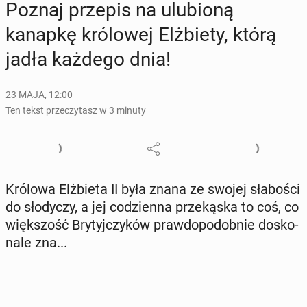
Poznaj przepis na ulu­bio­ną
kanapkę kró­lo­wej Elż­bie­ty, którą
jadła każdego dnia!
23 MAJA, 12:00
Ten tekst przeczytasz w 3 minuty
Królowa Elż­bie­ta II była znana ze swojej sła­bo­ści
do sło­dy­czy, a jej co­dzien­na prze­ką­ska to coś, co
więk­szość Bry­tyj­czy­ków praw­do­po­dob­nie do­sko­
na­le zna...