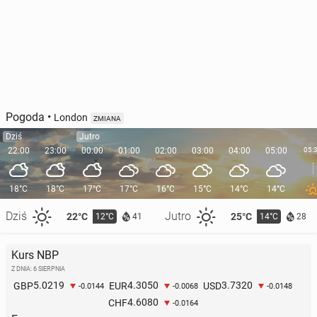
Pogoda
•
London
ZMIANA
Dziś
Jutro
22:00
23:00
00:00
01:00
02:00
03:00
04:00
05:00
05:
18°C
18°C
17°C
17°C
16°C
15°C
14°C
14°C
Dziś
Jutro
22°C
25°C
12°C
14°C
41
28
Kurs NBP
Z DNIA: 6 SIERPNIA
5.0219
4.3050
3.7320
GBP
EUR
USD
-0.0144
-0.0068
-0.0148
4.6080
CHF
-0.0164