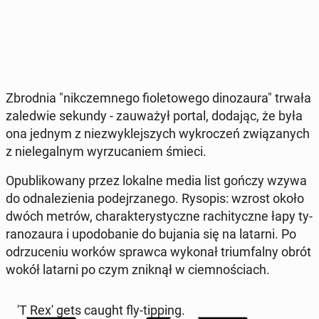
Zbrod­nia "nik­czem­ne­go fio­le­to­we­go di­no­zau­ra" trwała
za­le­d­wie sekundy - za­uwa­żył portal, dodając, że była
ona jednym z nie­zwy­klej­szych wy­kro­czeń zwią­za­nych
z nie­le­gal­nym wy­rzu­ca­niem śmieci.
Opu­bli­ko­wa­ny przez lokalne media list gończy wzywa
do od­na­le­zie­nia po­dej­rza­ne­go. Rysopis: wzrost około
dwóch metrów, cha­rak­te­ry­stycz­ne ra­chi­tycz­ne łapy ty­
ra­no­zau­ra i upodo­ba­nie do bujania się na latarni. Po
od­rzu­ce­niu worków sprawca wykonał trium­fal­ny obrót
wokół latarni po czym zniknął w ciem­no­ściach.
'T Rex' gets caught fly-tipping.