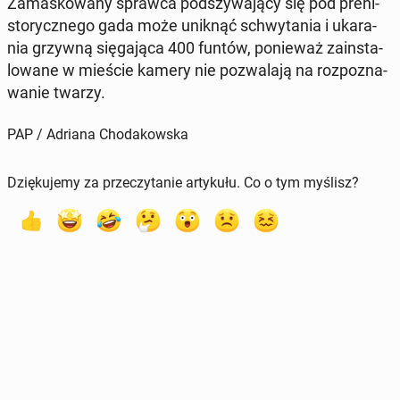
Za­ma­sko­wa­ny sprawca pod­szy­wa­ją­cy się pod pre­hi­
sto­rycz­ne­go gada może uniknąć schwy­ta­nia i uka­ra­
nia grzywną się­ga­ją­ca 400 funtów, po­nie­waż za­in­sta­
lo­wa­ne w mieście kamery nie po­zwa­la­ją na roz­po­zna­
wa­nie twarzy.
PAP / Adriana Chodakowska
Dziękujemy za przeczytanie artykułu. Co o tym myślisz?