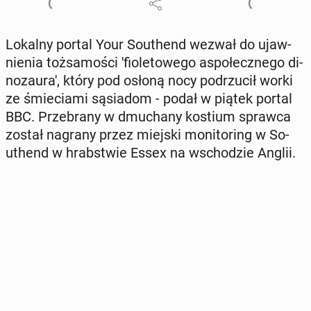
Lokalny portal Your So­uthend wezwał do ujaw­
nie­nia toż­sa­mo­ści 'fio­le­to­we­go aspo­łecz­ne­go di­
no­zau­ra', który pod osłoną nocy pod­rzu­cił worki
ze śmie­cia­mi są­sia­dom - podał w piątek portal
BBC. Prze­bra­ny w dmu­cha­ny kostium sprawca
został nagrany przez miejski mo­ni­to­ring w So­
uthend w hrab­stwie Essex na wscho­dzie Anglii.