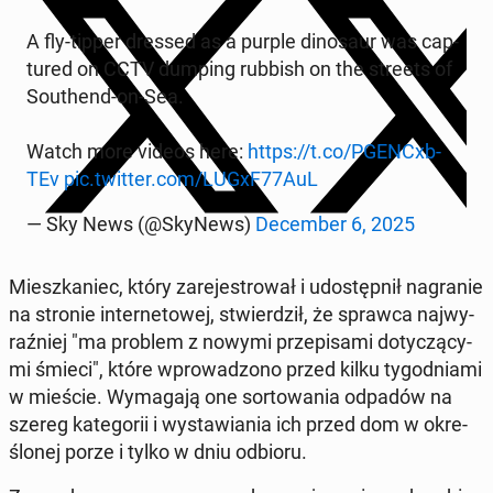
A fly-tipper dressed as a purple di­no­saur was cap­
tu­red on CCTV dumping rubbish on the streets of
So­uthend-on-Sea.
Watch more videos here:
https://t.co/PGEN­Cxb­
TEv
pic.twitter.com/LUGxF77AuL
— Sky News (@SkyNews)
De­cem­ber 6, 2025
Miesz­ka­niec, który za­re­je­stro­wał i udo­stęp­nił na­gra­nie
na stronie in­ter­ne­to­wej, stwier­dził, że sprawca naj­wy­
raź­niej "ma problem z nowymi prze­pi­sa­mi do­ty­czą­cy­
mi śmieci", które wpro­wa­dzo­no przed kilku ty­go­dnia­mi
w mieście. Wy­ma­ga­ją one sor­to­wa­nia odpadów na
szereg ka­te­go­rii i wy­sta­wia­nia ich przed dom w okre­
ślo­nej porze i tylko w dniu odbioru.