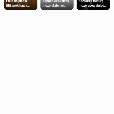
Zapach czekolady
Kontakt z kulturą
Picie do pięciu
może ułatwiać
może spowalniać
filiżanek kawy
trening siłowy
starzenie
dziennie jest
bezpieczne dla
większości
dorosłych