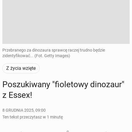
Przebranego za dinozaura sprawcę raczej trudno będzie
zidentyfikować... (Fot. Getty Images)
Z życia wzięte
Po­szu­ki­wa­ny "fio­le­to­wy di­no­zaur"
z Essex!
8 GRUDNIA 2025, 09:00
Ten tekst przeczytasz w 1 minutę