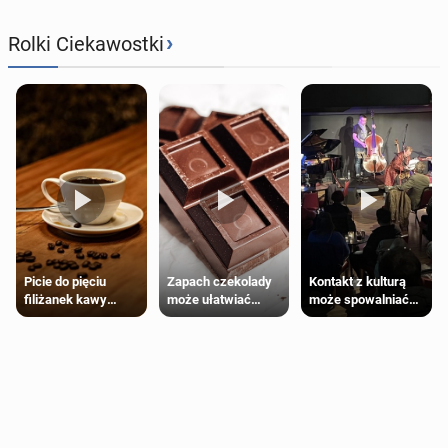
›
Rolki Ciekawostki
Zapach czekolady
Kontakt z kulturą
Picie do pięciu
może ułatwiać
może spowalniać
filiżanek kawy
trening siłowy
starzenie
dziennie jest
bezpieczne dla
większości
dorosłych