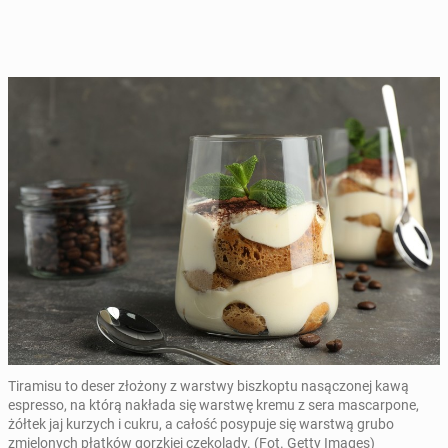
Tiramisu to deser złożony z warstwy biszkoptu nasączonej kawą
espresso, na którą nakłada się warstwę kremu z sera mascarpone,
żółtek jaj kurzych i cukru, a całość posypuje się warstwą grubo
zmielonych płatków gorzkiej czekolady. (Fot. Getty Images)