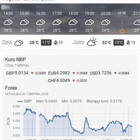
Dziś
14:00
15:00
16:00
17:00
18:00
19:00
20:00
20:38
21:
28°C
28°C
28°C
28°C
28°C
26°C
24°C
23
Dziś
Jutro
28°C
32°C
11°C
15°C
35
18
Kurs NBP
Z DNIA: 7 SIERPNIA
5.0134
4.2982
3.7236
GBP
EUR
USD
-0.0085
-0.0068
-0.0084
4.6049
CHF
-0.0031
Forex
AKTUALIZACJA:
7 SIERPNIA, 22:00