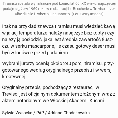
Ti­ra­mi­su zostało wy­na­le­zio­ne pod koniec lat 60. XX wieku, naj­czę­ściej
podaje się, że w 1969 roku w re­stau­ra­cji Le Bec­che­rie w Treviso, przez
Albę di Pillo i Roberto Lin­gu­anot­to. (Fot. Getty Images)
I tak na przy­kład znawca ti­ra­mi­su musi wie­dzieć kawą
w jakiej tem­pe­ra­tu­rze należy na­są­czyć bisz­kop­ty i czy
należy ją po­sło­dzić, jaka jest średnia za­war­tość tłusz­
czu w serku ma­scar­po­ne, ile czasu gotowy deser musi
być w lodówce przed po­da­niem.
Wybrani jurorzy ocenią około 240 porcji ti­ra­mi­su, przy­
go­to­wa­ne­go według ory­gi­nal­ne­go prze­pi­su i w wersji
kre­atyw­nej.
Ory­gi­nal­ny przepis, po­cho­dzą­cy z re­stau­ra­cji w
Treviso, jest ofi­cjal­nym do­ku­men­tem zło­żo­nym wraz z
aktem no­ta­rial­nym we Wło­skiej Aka­de­mii Kuchni.
Sylwia Wysocka / PAP / Adriana Chodakowska