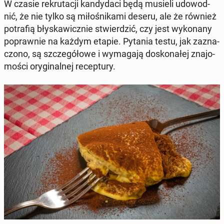
W czasie re­kru­ta­cji kan­dy­da­ci będą musieli udo­wod­
nić, że nie tylko są mi­ło­śni­ka­mi deseru, ale że również
po­tra­fią bły­ska­wicz­nie stwier­dzić, czy jest wy­ko­na­ny
po­praw­nie na każdym etapie. Pytania testu, jak za­zna­
czo­no, są szcze­gó­ło­we i wy­ma­ga­ją do­sko­na­łej zna­jo­
mo­ści ory­gi­nal­nej re­cep­tu­ry.