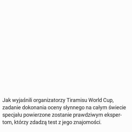
Jak wy­ja­śni­li or­ga­ni­za­to­rzy Ti­ra­mi­su World Cup,
zadanie do­ko­na­nia oceny słyn­ne­go na całym świecie
spe­cja­łu po­wie­rzo­ne zo­sta­nie praw­dzi­wym eks­per­
tom, którzy zdadzą test z jego zna­jo­mo­ści.