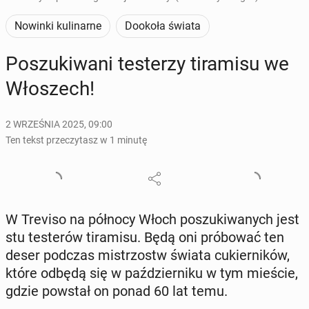
Nowinki kulinarne
Dookoła świata
Po­szu­ki­wa­ni te­ste­rzy ti­ra­mi­su we
Wło­szech!
2 WRZEŚNIA 2025, 09:00
Ten tekst przeczytasz w 1 minutę
W Treviso na północy Włoch po­szu­ki­wa­nych jest
stu te­ste­rów ti­ra­mi­su. Będą oni pró­bo­wać ten
deser podczas mi­strzostw świata cu­kier­ni­ków,
które odbędą się w paź­dzier­ni­ku w tym mieście,
gdzie powstał on ponad 60 lat temu.