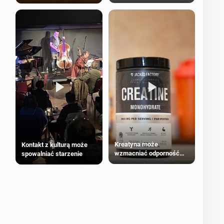
bezpieczne dla
większości dorosłych
Kreatyna może
Kontakt z kulturą może
wzmacniać odporność
spowalniać starzenie
przeciw nowotworom