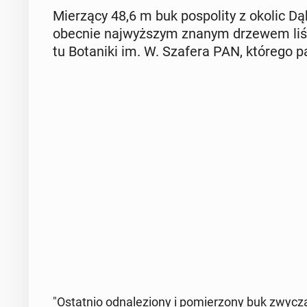
Mie­rzą­cy 48,6 m buk po­spo­li­ty z okolic D
obecnie naj­wyż­szym znanym drzewem li­ści
tu Bo­ta­ni­ki im. W. Szafera PAN, którego pa
"Ostat­nio od­na­le­zio­ny i po­mie­rzo­ny buk zwy­c