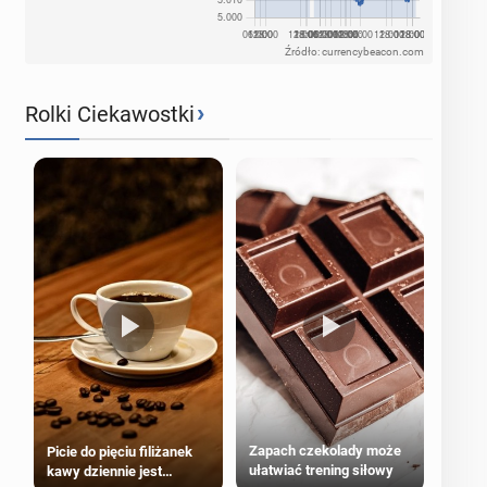
Źródło: currencybeacon.com
›
Rolki Ciekawostki
Zapach czekolady może
Picie do pięciu filiżanek
ułatwiać trening siłowy
kawy dziennie jest