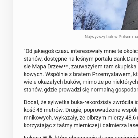
Naj­wyż­szy buk w Polsce ma
"Od ja­kie­goś czasu in­te­re­so­wa­ły mnie te oko
sta­nów, do­stęp­ne na leśnym portalu Bank Dany
sie Mapa Drzew™, za­uwa­ży­łem tam sku­pi­ska wy
ko­wych. Wspól­nie z bratem Prze­my­sła­wem, kt
wiele oka­za­łych buków, mimo że po nie­któ­rych d
sta­nów, gdzie pro­wa­dzi się nor­mal­ną go­spo­d
Dodał, że syl­wet­ka buka-re­kor­dzi­sty zwró­ci­ł
kość 48 metrów. Drugie, po­pro­wa­dzo­ne wspól­
mni­ko­wych, wy­ka­za­ły, że olbrzym mierzy 48,6
ko­rzy­sta­jąc z taśmy mier­ni­czej i dal­mie­rza la
Łukasz Wilk, który ob­ser­wa­cją drzew pa­sjo­nu­je