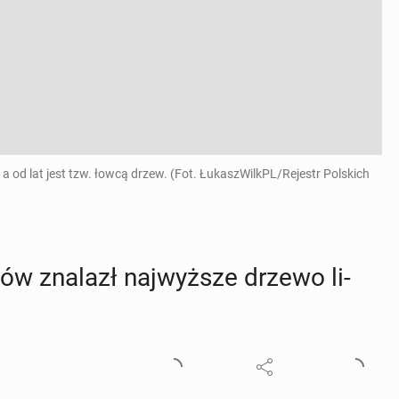
a od lat jest tzw. łowcą drzew. (Fot. ŁukaszWilkPL/Rejestr Polskich
mów znalazł naj­wyż­sze drzewo li­