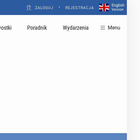
English
•
ZALOGUJ
REJESTRACJA
Version
ostki
Poradnik
Wydarzenia
Menu