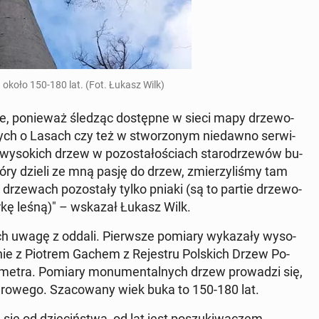
 około 150-180 lat. (Fot. Łukasz Wilk)
lice, po­nie­waż śledząc do­stęp­ne w sieci mapy drze­wo­
ch o Lasach czy też w stwo­rzo­nym nie­daw­no ser­wi­
­so­kich drzew w po­zo­sta­ło­ściach sta­ro­drze­wów bu­
óry dzieli ze mną pasję do drzew, zmie­rzy­li­śmy tam
rze­wach po­zo­sta­ły tylko pniaki (są to partie drze­wo­
ar­kę leśną)" – wskazał Łukasz Wilk.
a ich uwagę z oddali. Pierw­sze pomiary wy­ka­za­ły wy­so­
nie z Piotrem Gachem z Re­je­stru Pol­skich Drzew Po­
 metra. Pomiary mo­nu­men­tal­nych drzew pro­wa­dzi się,
­se­ro­we­go. Sza­co­wa­ny wiek buka to 150-180 lat.
 się od dzie­ciń­stwa, od lat jest po­szu­ki­wa­czem