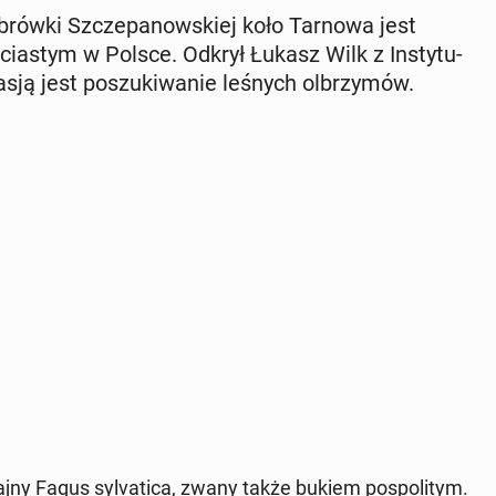
ą­brów­ki Szcze­pa­now­skiej koło Tarnowa jest
a­stym w Polsce. Odkrył Łukasz Wilk z In­sty­tu­
sją jest po­szu­ki­wa­nie leśnych ol­brzy­mów.
zaj­ny Fagus sy­lva­ti­ca, zwany także bukiem po­spo­li­tym.