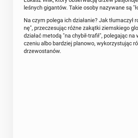
leśnych gi­gan­tów. Takie osoby na­zy­wa­ne są "
Na czym polega ich dzia­ła­nie? Jak tłu­ma­czył r
nę", prze­cze­su­jąc różne zakątki ziem­skie­go g
działać metodą "na chybił-trafił", po­le­ga­jąc na 
cze­niu albo bar­dziej planowo, wy­ko­rzy­stu­jąc 
drze­wo­sta­nów.