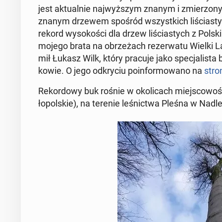
jest ak­tu­al­nie naj­wyż­szym znanym i zmie­rzo­
znanym drzewem spośród wszyst­kich li­ścia­stych
rekord wy­so­ko­ści dla drzew li­ścia­stych z Polsk
mojego brata na obrze­żach re­zer­wa­tu Wielki L
mił Łukasz Wilk, który pracuje jako spe­cja­li­sta b
ko­wie. O jego od­kry­ciu po­in­for­mo­wa­no na
stron
Re­kor­do­wy buk rośnie w oko­li­cach miej­sco­w
ło­pol­skie), na terenie le­śnic­twa Pleśna w Nad­l