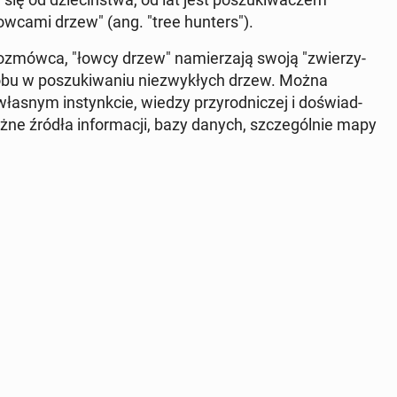
łowcami drzew" (ang. "tree hunters").
oz­mów­ca, "łowcy drzew" na­mie­rza­ją swoją "zwie­rzy­
lobu w po­szu­ki­wa­niu nie­zwy­kłych drzew. Można
własnym in­stynk­cie, wiedzy przy­rod­ni­czej i do­świad­
różne źródła in­for­ma­cji, bazy danych, szcze­gól­nie mapy