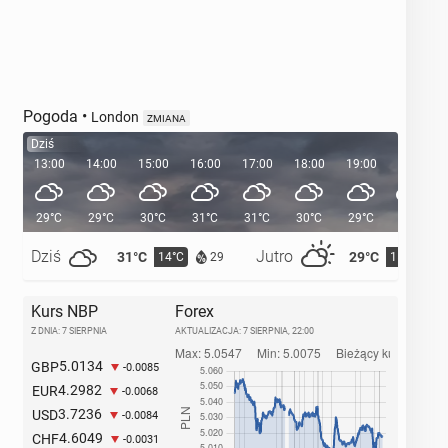
Pogoda
•
London
ZMIANA
Dziś
13:00
14:00
15:00
16:00
17:00
18:00
19:00
20:00
29°C
29°C
30°C
31°C
31°C
30°C
29°C
27°C
Dziś
Jutro
31°C
29°C
14°C
15°C
29
Kurs NBP
Forex
Z DNIA: 7 SIERPNIA
AKTUALIZACJA:
7 SIERPNIA, 22:00
5.0134
GBP
-0.0085
4.2982
EUR
-0.0068
3.7236
USD
-0.0084
4.6049
CHF
-0.0031