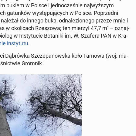
nym bukiem w Polsce i jed­no­cze­śnie naj­wyż­szym
 ga­tun­ków wy­stę­pu­ją­cych w Polsce. Po­przed­ni
i należał do innego buka, od­na­le­zio­ne­go przeze mnie i
as w oko­li­cach Rze­szo­wa; ten mierzył 47,7 m" – oznaj­
iolog w In­sty­tu­cie Bo­ta­ni­ki im. W. Szafera PAN w Kra­
ie in­sty­tu­tu
.
o­ści Dą­brów­ka Szcze­pa­now­ska koło Tarnowa (woj. ma­
e­śnic­twie Gromnik.