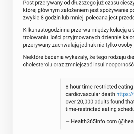
Post prze­ry­wa­ny od dłuż­sze­go już czasu cieszy 
której głównym za­ło­że­niem jest spo­ży­wa­nie
zwykle 8 godzin lub mniej, po­le­ca­na jest prze
Kil­ku­na­sto­go­dzin­na przerwa między kolacją a 
tro­lo­wa­niu ilości przyj­mo­wa­nych dzien­nie ka
prze­ry­wa­ny za­chwa­la­ją jednak nie tylko osoby 
Nie­któ­re badania wy­ka­za­ły, że tego rodzaju di
cho­le­ste­ro­lu oraz zmniej­szać in­su­li­no­opor­ność
8-hour time-re­stric­ted eating
car­dio­va­scu­lar death
https:
over 20,000 adults found that
time-re­stric­ted eating sche­du­
— Health365Info.com (@hea