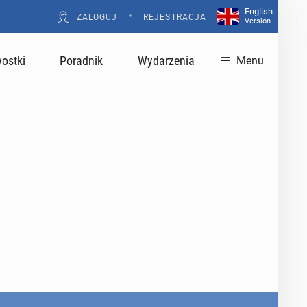
English
•
ZALOGUJ
REJESTRACJA
Version
ostki
Poradnik
Wydarzenia
Menu