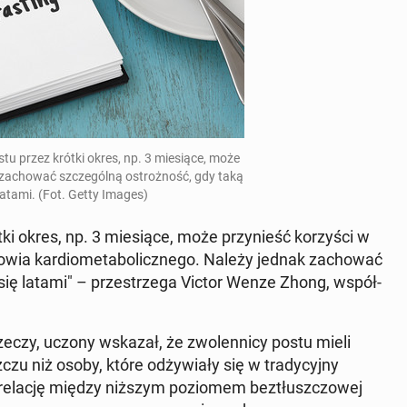
ostu przez krótki okres, np. 3 mie­sią­ce, może
 za­cho­wać szcze­gól­ną ostroż­ność, gdy taką
 latami. (Fot. Getty Images)
tki okres, np. 3 mie­sią­ce, może przy­nieść ko­rzy­ści w
ia kar­dio­me­ta­bo­licz­ne­go. Należy jednak za­cho­wać
 się latami" – prze­strze­ga Victor Wenze Zhong, współ­
eczy, uczony wskazał, że zwo­len­ni­cy postu mieli
czu niż osoby, które od­ży­wia­ły się w tra­dy­cyj­ny
­re­la­cję między niższym po­zio­mem bez­tłusz­czo­wej