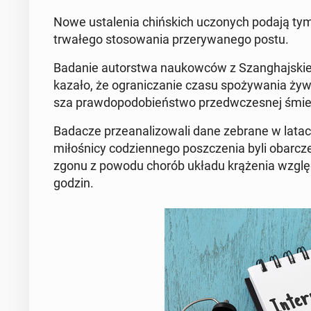
Nowe usta­le­nia chiń­skich uczo­nych podają tym­c
trwa­łe­go sto­so­wa­nia prze­ry­wa­ne­go postu.
Badanie au­tor­stwa na­ukow­ców z Szan­ghaj­skiej
ka­za­ło, że ogra­ni­cza­nie czasu spo­ży­wa­nia ży
sza praw­do­po­do­bień­stwo przed­wcze­snej śmie
Badacze prze­ana­li­zo­wa­li dane zebrane w la
mi­ło­śni­cy co­dzien­ne­go po­szcze­nia byli obar
zgonu z powodu chorób układu krą­że­nia wzglę­de
godzin.