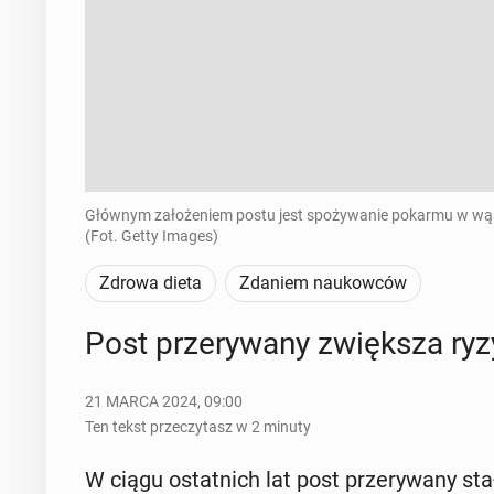
Głównym założeniem postu jest spożywanie pokarmu w wąs
(Fot. Getty Images)
Zdrowa dieta
Zdaniem naukowców
Post prze­ry­wa­ny zwięk­sza ry
21 MARCA 2024, 09:00
Ten tekst przeczytasz w 2 minuty
W ciągu ostat­nich lat post prze­ry­wa­ny stał 