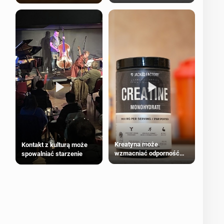
bezpieczne dla
większości dorosłych
Kreatyna może
Kontakt z kulturą może
wzmacniać odporność
spowalniać starzenie
przeciw nowotworom