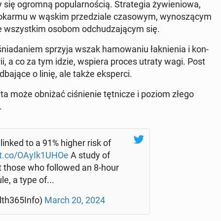
się ogromną po­pu­lar­no­ścią. Stra­te­gia ży­wie­nio­wa,
 pokarmu w wąskim prze­dzia­le cza­so­wym, wy­no­szą­cym
de wszyst­kim osobom od­chu­dza­ją­cym się.
śnia­da­niem sprzyja wszak ha­mo­wa­niu łak­nie­nia i kon­
lorii, a co za tym idzie, wspiera proces utraty wagi. Post
dbające o linię, ale także eks­per­ci.
eta może obniżać ci­śnie­nie tęt­ni­cze i poziom złego
.
 linked to a 91% higher risk of
//t.co/OAyIk1UHOe
A study of
 those who fol­lo­wed an 8-hour
le, a type of...
lth365Info)
March 20, 2024