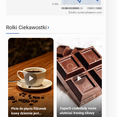
Źródło: currencybeacon.com
›
Rolki Ciekawostki
Zapach czekolady może
Picie do pięciu filiżanek
ułatwiać trening siłowy
kawy dziennie jest