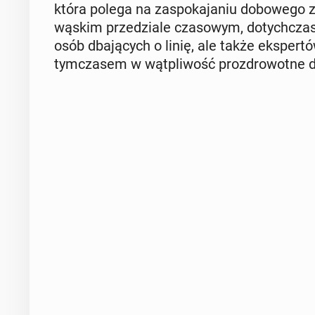
która polega na za­spo­ka­ja­niu do­bo­we­go za
wąskim prze­dzia­le cza­so­wym, do­tych­cza
osób dba­ją­cych o linię, ale także eks­per­
tym­cza­sem w wąt­pli­wość proz­dro­wot­ne d