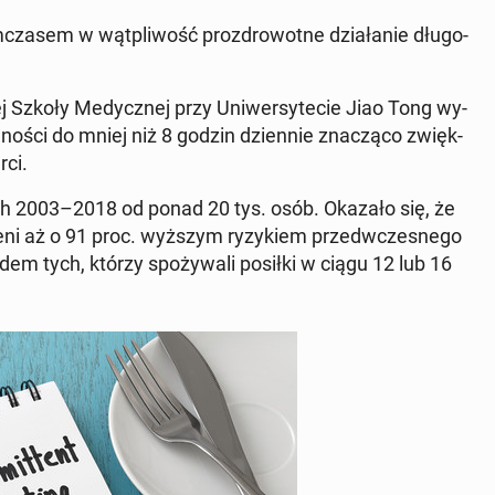
za­sem w wąt­pli­wość proz­dro­wot­ne dzia­ła­nie dłu­go­
 Szkoły Me­dycz­nej przy Uni­wer­sy­te­cie Jiao Tong wy­
w­no­ści do mniej niż 8 godzin dzien­nie zna­czą­co zwięk­
rci.
tach 2003–2018 od ponad 20 tys. osób. Okazało się, że
­cze­ni aż o 91 proc. wyższym ry­zy­kiem przed­wcze­sne­go
m tych, którzy spo­ży­wa­li posiłki w ciągu 12 lub 16