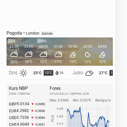
Pogoda
•
London
ZMIANA
Dziś
Jutro
22:00
23:00
00:00
01:00
02:00
03:00
04:00
05:00
20°C
20°C
18°C
17°C
15°C
12°C
12°C
11°C
Dziś
Jutro
25°C
27°C
10°C
11°C
36
Kurs NBP
Forex
Z DNIA: 7 SIERPNIA
AKTUALIZACJA:
7 SIERPNIA, 22:00
5.0134
GBP
-0.0085
4.2982
EUR
-0.0068
3.7236
USD
-0.0084
4.6049
CHF
-0.0031