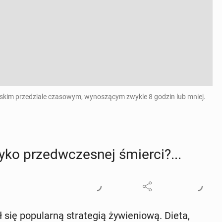
kim przedziale czasowym, wynoszącym zwykle 8 godzin lub mniej.
zyko przed­wcze­snej śmierci?...
się po­pu­lar­ną stra­te­gią ży­wie­nio­wą. Dieta,