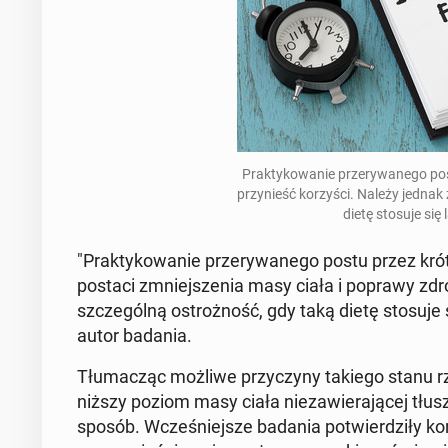
Prak­ty­ko­wa­nie prze­ry­wa­ne­go p
przy­nieść ko­rzy­ści. Należy jednak
dietę stosuje się
"Prak­ty­ko­wa­nie prze­ry­wa­ne­go postu przez kró
postaci zmniej­sze­nia masy ciała i poprawy zdrow
szcze­gól­ną ostroż­ność, gdy taką dietę stosuje
au­tor badania.
Tłu­ma­cząc możliwe przy­czy­ny takiego stanu rz
niższy poziom masy ciała nie­za­wie­ra­ją­cej tłusz­
sposób. Wcze­śniej­sze badania po­twier­dzi­ły ko