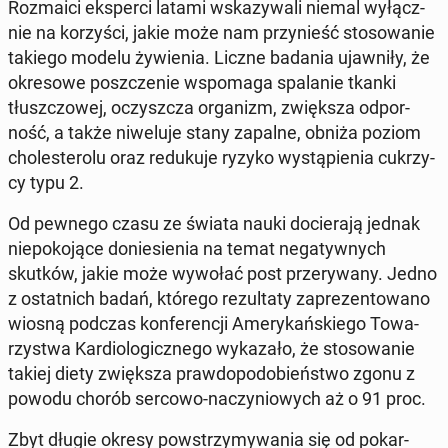
Roz­ma­ici eks­per­ci latami wska­zy­wa­li niemal wy­łącz­
nie na ko­rzy­ści, jakie może nam przy­nieść sto­so­wa­nie
takiego modelu ży­wie­nia. Liczne badania ujaw­ni­ły, że
okre­so­we po­szcze­nie wspo­ma­ga spa­la­nie tkanki
tłusz­czo­wej, oczysz­cza or­ga­nizm, zwięk­sza od­por­
ność, a także ni­we­lu­je stany zapalne, obniża poziom
cho­le­ste­ro­lu oraz re­du­ku­je ryzyko wy­stą­pie­nia cu­krzy­
cy typu 2.
Od pewnego czasu ze świata nauki do­cie­ra­ją jednak
nie­po­ko­ją­ce do­nie­sie­nia na temat ne­ga­tyw­nych
skutków, jakie może wywołać post prze­ry­wa­ny. Jedno
z ostat­nich badań, którego re­zul­ta­ty za­pre­zen­to­wa­no
wiosną podczas kon­fe­ren­cji Ame­ry­kań­skie­go To­wa­
rzy­stwa Kar­dio­lo­gicz­ne­go wy­ka­za­ło, że sto­so­wa­nie
takiej diety zwięk­sza praw­do­po­do­bień­stwo zgonu z
powodu chorób sercowo-na­czy­nio­wych aż o 91 proc.
Zbyt długie okresy po­wstrzy­my­wa­nia się od po­kar­