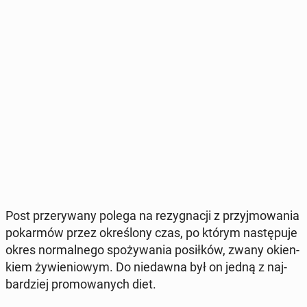
Post prze­ry­wa­ny polega na re­zy­gna­cji z przyj­mo­wa­nia
po­kar­mów przez okre­ślo­ny czas, po którym na­stę­pu­je
okres nor­mal­ne­go spo­ży­wa­nia po­sił­ków, zwany okien­
kiem ży­wie­nio­wym. Do nie­daw­na był on jedną z naj­
bar­dziej pro­mo­wa­nych diet.