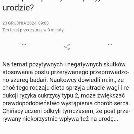
urodzie?
23 GRUDNIA 2024, 09:00
Ten tekst przeczytasz w 3 minuty
Na temat po­zy­tyw­nych i ne­ga­tyw­nych skutków
sto­so­wa­nia postu prze­ry­wa­ne­go prze­pro­wa­dzo­
no szereg badań. Na­ukow­cy do­wie­dli m.in., że
choć tego rodzaju dieta sprzyja utracie wagi i re­
duk­cji ryzyka cu­krzy­cy typu 2, może zwięk­szać
praw­do­po­do­bień­stwo wy­stą­pie­nia chorób serca.
Chińscy uczeni odkryli tym­cza­sem, że post prze­
ry­wa­ny nie­ko­rzyst­nie wpływa też na urodę...