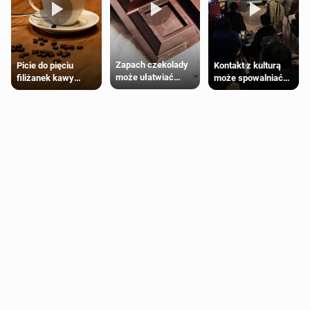
Zapach czekolady
Kontakt z kulturą
Picie do pięciu
może ułatwiać
może spowalniać
filiżanek kawy
trening siłowy
starzenie
dziennie jest
bezpieczne dla
większości
dorosłych