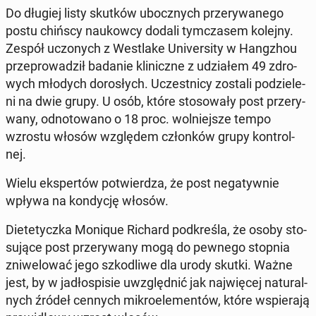
Do długiej listy skutków ubocz­nych prze­ry­wa­ne­go
postu chińscy na­ukow­cy dodali tym­cza­sem kolejny.
Zespół uczo­nych z We­stla­ke Uni­ver­si­ty w Hang­zhou
prze­pro­wa­dził badanie kli­nicz­ne z udzia­łem 49 zdro­
wych młodych do­ro­słych. Uczest­ni­cy zostali po­dzie­le­
ni na dwie grupy. U osób, które sto­so­wa­ły post prze­ry­
wa­ny, od­no­to­wa­no o 18 proc. wol­niej­sze tempo
wzrostu włosów wzglę­dem człon­ków grupy kon­tro­l­
nej.
Wielu eks­per­tów po­twier­dza, że post ne­ga­tyw­nie
wpływa na kon­dy­cję włosów.
Die­te­tycz­ka Monique Richard pod­kre­śla, że osoby sto­
su­ją­ce post prze­ry­wa­ny mogą do pewnego stopnia
zni­we­lo­wać jego szko­dli­we dla urody skutki. Ważne
jest, by w ja­dło­spi­sie uwzględ­nić jak naj­wię­cej na­tu­ral­
nych źródeł cennych mi­kro­ele­men­tów, które wspie­ra­ją