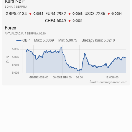
Kurs NBP
Z DNIA: 7 SIERPNIA
5.0134
4.2982
3.7236
GBP
EUR
USD
-0.0085
-0.0068
-0.0084
4.6049
CHF
-0.0031
Forex
AKTUALIZACJA:
7 SIERPNIA, 06:10
Źródło: currencybeacon.com