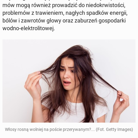
mów mogą również pro­wa­dzić do nie­do­krwi­sto­ści,
pro­ble­mów z tra­wie­niem, nagłych spadków energii,
bólów i za­wro­tów głowy oraz za­bu­rzeń go­spo­dar­ki
wodno-elek­tro­li­to­wej.
Włosy rosną wolniej na poście prze­ry­wa­nym?... (Fot. Getty Images)