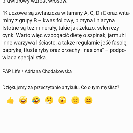
pra­wi­dło­wy wzrost włosów.
"Klu­czo­we są zwłasz­cza wi­ta­mi­ny A, C, D i E oraz wi­ta­
mi­ny z grupy B – kwas foliowy, biotyna i niacyna.
Istotne są też mi­ne­ra­ły, takie jak żelazo, selen czy
cynk. Warto więc wzbo­ga­cić dietę o szpinak, jarmuż i
inne warzywa li­ścia­ste, a także re­gu­lar­nie jeść fasolę,
paprykę, tłuste ryby oraz orzechy i nasiona" – pod­po­
wia­da spe­cja­list­ka.
PAP Life / Adriana Chodakowska
Dziękujemy za przeczytanie artykułu. Co o tym myślisz?