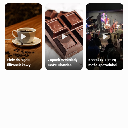
Zapach czekolady
Kontakt z kulturą
Picie do pięciu
może ułatwiać
może spowalniać
filiżanek kawy
trening siłowy
starzenie
dziennie jest
bezpieczne dla
większości
dorosłych