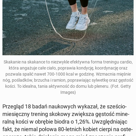
Ska­ka­nie na ska­kan­ce to nie­zwy­kle efek­tyw­na forma tre­nin­gu cardio,
która an­ga­żu­je całe ciało, po­pra­wia kon­dy­cję, ko­or­dy­na­cję oraz
pozwala spalić nawet 700-1000 kcal w godzinę. Wzmac­nia mięśnie
nóg, po­ślad­ków, brzucha i ramion, po­pra­wia­jąc syl­wet­kę oraz gęstość
kości. To idealna, tania ak­tyw­ność do domu lub pleneru. (Fot. Getty
Images)
Prze­gląd 18 badań na­uko­wych wykazał, że sze­ścio­
mie­sięcz­ny trening skokowy zwięk­sza gęstość mi­ne­
ral­ną kości w obrębie biodra o 1,26%. Uwzględ­nia­jąc
fakt, że niemal połowa 80-letnich kobiet cierpi na oste­