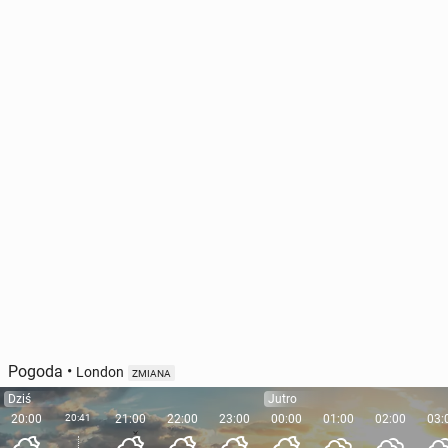
Pogoda
•
London
ZMIANA
Dziś
Jutro
20:00
20:41
21:00
22:00
23:00
00:00
01:00
02:00
03: