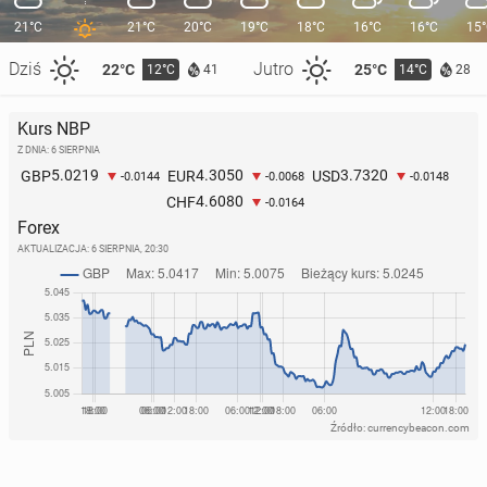
21°C
21°C
20°C
19°C
18°C
16°C
16°C
15
Dziś
Jutro
22°C
25°C
12°C
14°C
41
28
Kurs NBP
Z DNIA: 6 SIERPNIA
5.0219
4.3050
3.7320
GBP
EUR
USD
-0.0144
-0.0068
-0.0148
4.6080
CHF
-0.0164
Forex
AKTUALIZACJA:
6 SIERPNIA, 20:30
Źródło: currencybeacon.com