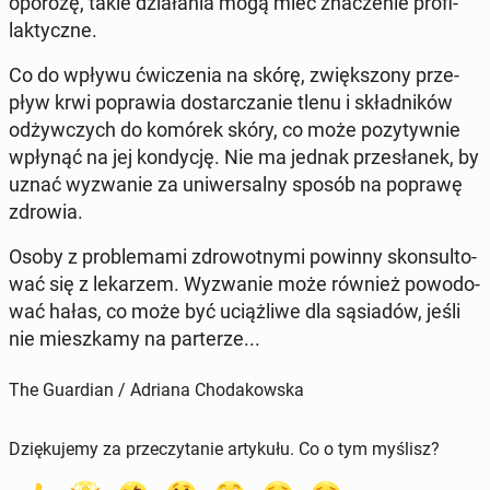
opo­ro­zę, takie dzia­ła­nia mogą mieć zna­cze­nie pro­fi­
lak­tycz­ne.
Co do wpływu ćwi­cze­nia na skórę, zwięk­szo­ny prze­
pływ krwi po­pra­wia do­star­cza­nie tlenu i skład­ni­ków
od­żyw­czych do komórek skóry, co może po­zy­tyw­nie
wpłynąć na jej kon­dy­cję. Nie ma jednak prze­sła­nek, by
uznać wy­zwa­nie za uni­wer­sal­ny sposób na poprawę
zdrowia.
Osoby z pro­ble­ma­mi zdro­wot­ny­mi powinny skon­sul­to­
wać się z le­ka­rzem. Wy­zwa­nie może również po­wo­do­
wać hałas, co może być uciąż­li­we dla są­sia­dów, jeśli
nie miesz­ka­my na par­te­rze...
The Guardian / Adriana Chodakowska
Dziękujemy za przeczytanie artykułu. Co o tym myślisz?