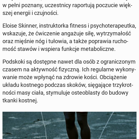
w pełni poznany, uczest­ni­cy ra­por­tu­ją po­czu­cie więk­
szej energii i czuj­no­ści.
Eloise Skinner, in­struk­tor­ka fitness i psy­cho­te­ra­peut­ka,
wska­zu­je, że ćwi­cze­nie an­ga­żu­je siłę, wy­trzy­ma­łość
oraz mięśnie nóg i tułowia, a także po­pra­wia ru­cho­
mość stawów i wspiera funkcje me­ta­bo­licz­ne.
Pod­sko­ki są do­stęp­ne nawet dla osób z ogra­ni­czo­nym
czasem na ak­tyw­ność fi­zycz­ną. Ich re­gu­lar­ne wy­ko­ny­
wa­nie może wpłynąć na zdrowie kości. Ob­cią­że­nie
układu kost­ne­go podczas skoków, się­ga­ją­ce trzy­krot­
no­ści masy ciała, sty­mu­lu­je oste­obla­sty do budowy
tkanki kostnej.