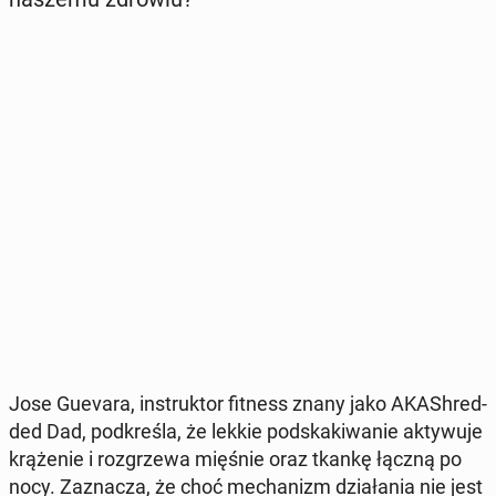
Jose Guevara, in­struk­tor fitness znany jako AKA­Sh­red­
ded Dad, pod­kre­śla, że lekkie pod­ska­ki­wa­nie ak­ty­wu­je
krą­że­nie i roz­grze­wa mięśnie oraz tkankę łączną po
nocy. Za­zna­cza, że choć me­cha­nizm dzia­ła­nia nie jest