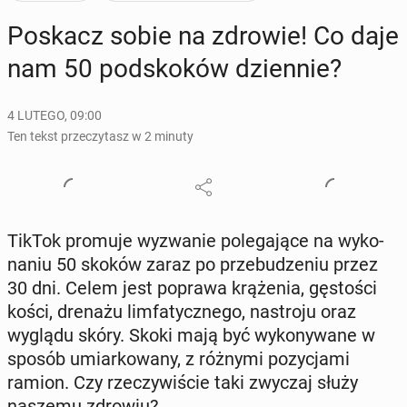
Poskacz sobie na zdrowie! Co daje
nam 50 pod­sko­ków dzien­nie?
4 LUTEGO, 09:00
Ten tekst przeczytasz w 2 minuty
TikTok promuje wy­zwa­nie po­le­ga­ją­ce na wy­ko­
na­niu 50 skoków zaraz po prze­bu­dze­niu przez
30 dni. Celem jest poprawa krą­że­nia, gę­sto­ści
kości, drenażu lim­fa­tycz­ne­go, na­stro­ju oraz
wyglądu skóry. Skoki mają być wy­ko­ny­wa­ne w
sposób umiar­ko­wa­ny, z różnymi po­zy­cja­mi
ramion. Czy rze­czy­wi­ście taki zwyczaj służy
naszemu zdrowiu?