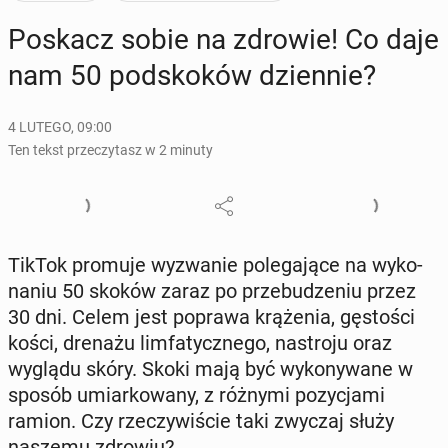
Poskacz sobie na zdrowie! Co daje
nam 50 pod­sko­ków dzien­nie?
4 LUTEGO, 09:00
Ten tekst przeczytasz w 2 minuty
TikTok promuje wy­zwa­nie po­le­ga­ją­ce na wy­ko­
na­niu 50 skoków zaraz po prze­bu­dze­niu przez
30 dni. Celem jest poprawa krą­że­nia, gę­sto­ści
kości, drenażu lim­fa­tycz­ne­go, na­stro­ju oraz
wyglądu skóry. Skoki mają być wy­ko­ny­wa­ne w
sposób umiar­ko­wa­ny, z różnymi po­zy­cja­mi
ramion. Czy rze­czy­wi­ście taki zwyczaj służy
naszemu zdrowiu?