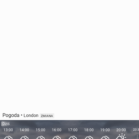
Pogoda
•
London
ZMIANA
Dziś
13:00
14:00
15:00
16:00
17:00
18:00
19:00
20:00
20: