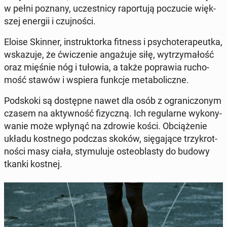
w pełni poznany, uczest­ni­cy ra­por­tu­ją po­czu­cie więk­
szej energii i czuj­no­ści.
Eloise Skinner, in­struk­tor­ka fitness i psy­cho­te­ra­peut­ka,
wska­zu­je, że ćwi­cze­nie an­ga­żu­je siłę, wy­trzy­ma­łość
oraz mięśnie nóg i tułowia, a także po­pra­wia ru­cho­
mość stawów i wspiera funkcje me­ta­bo­licz­ne.
Pod­sko­ki są do­stęp­ne nawet dla osób z ogra­ni­czo­nym
czasem na ak­tyw­ność fi­zycz­ną. Ich re­gu­lar­ne wy­ko­ny­
wa­nie może wpłynąć na zdrowie kości. Ob­cią­że­nie
układu kost­ne­go podczas skoków, się­ga­ją­ce trzy­krot­
no­ści masy ciała, sty­mu­lu­je oste­obla­sty do budowy
tkanki kostnej.