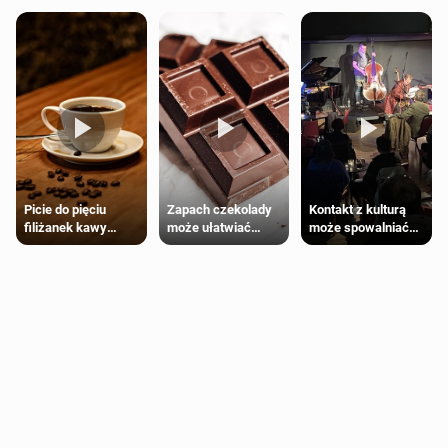
Zapach czekolady
Kontakt z kulturą
Picie do pięciu
może ułatwiać
może spowalniać
filiżanek kawy
trening siłowy
starzenie
dziennie jest
bezpieczne dla
większości
dorosłych