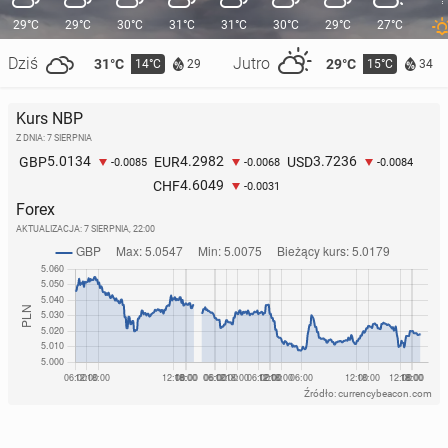
29°C
29°C
30°C
31°C
31°C
30°C
29°C
27°C
Dziś
Jutro
31°C
29°C
14°C
15°C
29
34
Kurs NBP
Z DNIA: 7 SIERPNIA
5.0134
4.2982
3.7236
GBP
EUR
USD
-0.0085
-0.0068
-0.0084
4.6049
CHF
-0.0031
Forex
AKTUALIZACJA:
7 SIERPNIA, 22:00
Źródło: currencybeacon.com