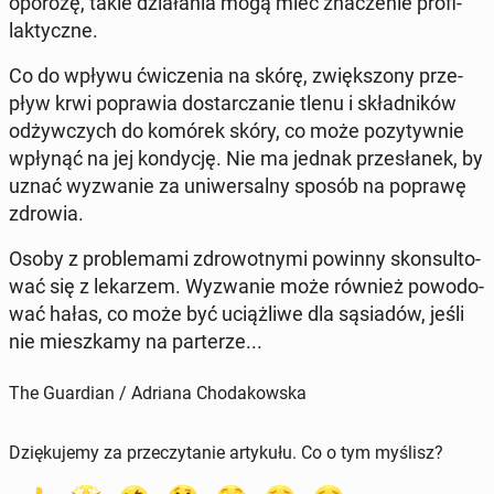
opo­ro­zę, takie dzia­ła­nia mogą mieć zna­cze­nie pro­fi­
lak­tycz­ne.
Co do wpływu ćwi­cze­nia na skórę, zwięk­szo­ny prze­
pływ krwi po­pra­wia do­star­cza­nie tlenu i skład­ni­ków
od­żyw­czych do komórek skóry, co może po­zy­tyw­nie
wpłynąć na jej kon­dy­cję. Nie ma jednak prze­sła­nek, by
uznać wy­zwa­nie za uni­wer­sal­ny sposób na poprawę
zdrowia.
Osoby z pro­ble­ma­mi zdro­wot­ny­mi powinny skon­sul­to­
wać się z le­ka­rzem. Wy­zwa­nie może również po­wo­do­
wać hałas, co może być uciąż­li­we dla są­sia­dów, jeśli
nie miesz­ka­my na par­te­rze...
The Guardian / Adriana Chodakowska
Dziękujemy za przeczytanie artykułu. Co o tym myślisz?