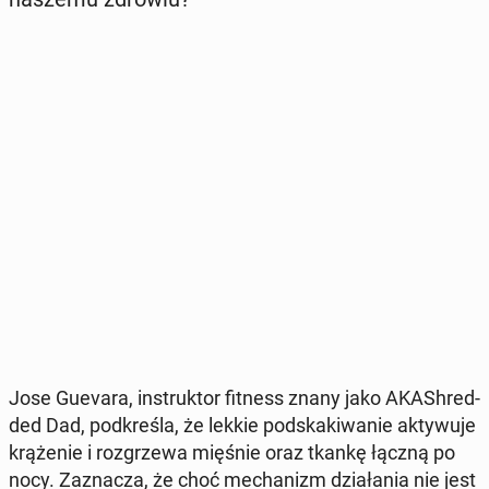
Jose Guevara, in­struk­tor fitness znany jako AKA­Sh­red­
ded Dad, pod­kre­śla, że lekkie pod­ska­ki­wa­nie ak­ty­wu­je
krą­że­nie i roz­grze­wa mięśnie oraz tkankę łączną po
nocy. Za­zna­cza, że choć me­cha­nizm dzia­ła­nia nie jest