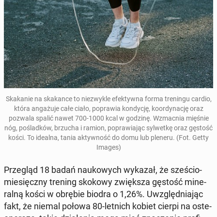
Ska­ka­nie na ska­kan­ce to nie­zwy­kle efek­tyw­na forma tre­nin­gu cardio,
która an­ga­żu­je całe ciało, po­pra­wia kon­dy­cję, ko­or­dy­na­cję oraz
pozwala spalić nawet 700-1000 kcal w godzinę. Wzmac­nia mięśnie
nóg, po­ślad­ków, brzucha i ramion, po­pra­wia­jąc syl­wet­kę oraz gęstość
kości. To idealna, tania ak­tyw­ność do domu lub pleneru. (Fot. Getty
Images)
Prze­gląd 18 badań na­uko­wych wykazał, że sze­ścio­
mie­sięcz­ny trening skokowy zwięk­sza gęstość mi­ne­
ral­ną kości w obrębie biodra o 1,26%. Uwzględ­nia­jąc
fakt, że niemal połowa 80-letnich kobiet cierpi na oste­