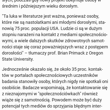
średnim i póź­niej­szym wieku do­ro­słym.
"Ta luka w li­te­ra­tu­rze jest ważna, po­nie­waż osoby,
które nie są na­sto­lat­ka­mi ani młodymi do­ro­sły­mi, sta­
no­wią 75 proc. po­pu­la­cji USA. Ludzie ci są w dużym
stopniu na­ra­że­ni na kontakt z mediami spo­łecz­no­ścio­
wy­mi, a wiele dal­szych skutków zdro­wot­nych sa­mot­
no­ści staje się coraz po­waż­niej­szych wraz z po­stę­pem
do­ro­sło­ści" – tłu­ma­czy prof. Brian Primack z Oregon
State Uni­ver­si­ty.
Jed­no­cze­śnie okazało się, że około 35 proc. kon­tak­
tów w por­ta­lach spo­łecz­no­ścio­wych uczest­ni­ków
badania sta­no­wi­ły osoby, których nigdy nie spo­tka­li oni
oso­bi­ście. Badacze wspo­mi­na­ją, że kon­tak­to­wa­nie się
z nie­zna­jo­my­mi w "spo­łecz­no­ściów­kach" również
wiąże się z sa­mot­no­ścią. Powodem może być duży
po­ten­cjał tych mediów do sprzy­ja­nia błędnym in­ter­