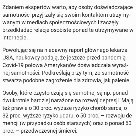
Zdaniem eks­per­tów warto, aby osoby do­świad­cza­ją­ce
sa­mot­no­ści przyj­rza­ły się swoim kon­tak­tom utrzy­my­
wa­nym w mediach spo­łecz­no­ścio­wych i zaczęły
przed­kła­dać relacje oso­bi­ste ponad te utrzy­my­wa­ne w
in­ter­ne­cie.
Po­wo­łu­jąc się na nie­daw­ny raport głów­ne­go lekarza
USA, na­ukow­cy podają, że jeszcze przed pan­de­mią
Covid-19 połowa Ame­ry­ka­nów do­świad­cza­ła wy­raź­
nej sa­mot­no­ści. Pod­kre­śla­ją przy tym, że sa­mot­ność
stwarza podobne za­gro­że­nie dla zdrowia, jak palenie.
Osoby, które często czują się samotne, są np. ponad
dwu­krot­nie bar­dziej na­ra­żo­ne na rozwój de­pre­sji. Mają
też prawie o 30 proc. wyższe ryzyko chorób serca, o
32 proc. wyższe ryzyko udaru, o 50 proc. – rozwoju de­
men­cji (w przy­pad­ku osób star­szych) oraz o ponad 60
proc. – przed­wcze­snej śmierci.