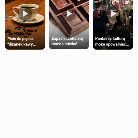
Zapach czekolady
Kontakt z kulturą
Picie do pięciu
może ułatwiać
może spowalniać
filiżanek kawy
trening siłowy
starzenie
dziennie jest
bezpieczne dla
większości
dorosłych