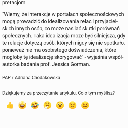
pre­ta­cjom.
"Wiemy, że in­te­rak­cje w por­ta­lach spo­łecz­no­ścio­wych
mogą pro­wa­dzić do ide­ali­zo­wa­nia relacji przy­ja­ciel­
skich innych osób, co może nasilać skutki po­rów­nań
spo­łecz­nych. Taka ide­ali­za­cja może być sil­niej­sza, gdy
te relacje dotyczą osób, których nigdy się nie spo­tka­ło,
po­nie­waż nie ma oso­bi­ste­go do­świad­cze­nia, które
mogłoby tę ide­ali­za­cję sko­ry­go­wać" - wy­ja­śnia współ­
au­tor­ka badania prof. Jessica Gorman.
PAP / Adriana Chodakowska
Dziękujemy za przeczytanie artykułu. Co o tym myślisz?