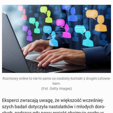
Rozmowy online to nie to samo co oso­bi­sty kontakt z drugim czło­wie­
kiem.
(Fot. Getty Images)
Eks­per­ci zwra­ca­ją uwagę, że więk­szość wcze­śniej­
szych badań do­ty­czy­ła na­sto­lat­ków i młodych do­ro­
słych, podczas gdy nowy projekt obej­mu­je osoby w