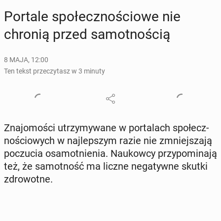
Portale spo­łecz­no­ścio­we nie
chronią przed sa­mot­no­ścią
8 MAJA, 12:00
Ten tekst przeczytasz w 3 minuty
Zna­jo­mo­ści utrzy­my­wa­ne w por­ta­lach spo­łecz­
no­ścio­wych w naj­lep­szym razie nie zmniej­sza­ją
po­czu­cia osa­mot­nie­nia. Na­ukow­cy przy­po­mi­na­ją
też, że sa­mot­ność ma liczne ne­ga­tyw­ne skutki
zdro­wot­ne.