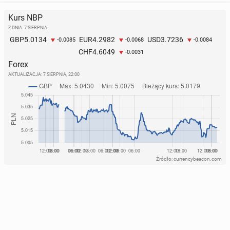
Kurs NBP
Z DNIA: 7 SIERPNIA
5.0134
4.2982
3.7236
GBP
EUR
USD
-0.0085
-0.0068
-0.0084
4.6049
CHF
-0.0031
Forex
AKTUALIZACJA:
7 SIERPNIA, 22:00
Źródło: currencybeacon.com