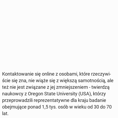
Kon­tak­to­wa­nie się online z osobami, które rze­czy­wi­
ście się zna, nie wiąże się z większą sa­mot­no­ścią, ale
też nie jest zwią­za­ne z jej zmniej­sze­niem - twier­dzą
na­ukow­cy z Oregon State Uni­ver­si­ty (USA), którzy
prze­pro­wa­dzi­li re­pre­zen­ta­tyw­ne dla kraju badanie
obej­mu­ją­ce ponad 1,5 tys. osób w wieku od 30 do 70
lat.