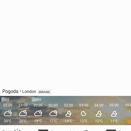
Pogoda
•
London
ZMIANA
Dziś
Jutro
22:00
23:00
00:00
01:00
02:00
03:00
04:00
05:00
05:
20°C
20°C
18°C
17°C
15°C
12°C
12°C
11°C