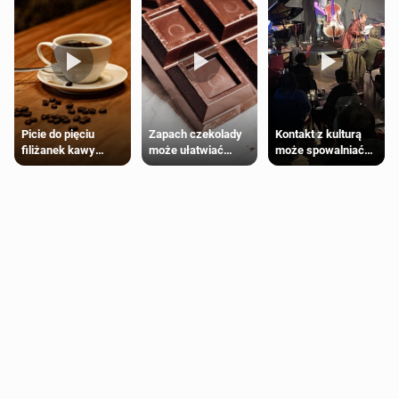
Zapach czekolady
Kontakt z kulturą
Picie do pięciu
może ułatwiać
może spowalniać
filiżanek kawy
trening siłowy
starzenie
dziennie jest
bezpieczne dla
większości
dorosłych