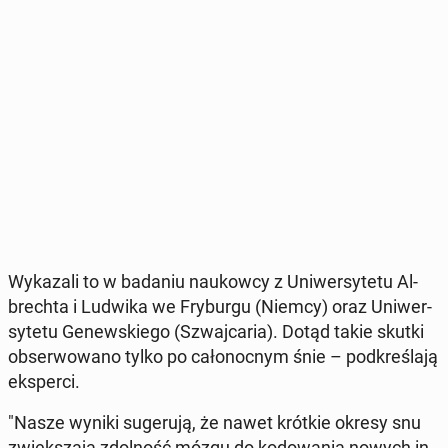
Wy­ka­za­li to w badaniu na­ukow­cy z Uni­wer­sy­te­tu Al­
brech­ta i Ludwika we Fry­bur­gu (Niemcy) oraz Uni­wer­
sy­te­tu Ge­new­skie­go (Szwaj­ca­ria). Dotąd takie skutki
ob­ser­wo­wa­no tylko po ca­ło­noc­nym śnie – pod­kre­śla­ją
eks­per­ci.
"Nasze wyniki su­ge­ru­ją, że nawet krótkie okresy snu
zwięk­sza­ją zdol­ność mózgu do ko­do­wa­nia nowych in­