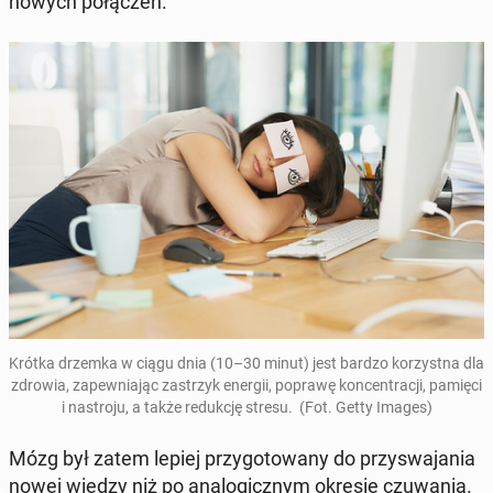
nowych po­łą­czeń.
Krótka drzemka w ciągu dnia (10–30 minut) jest bardzo ko­rzyst­na dla
zdrowia, za­pew­nia­jąc za­strzyk energii, poprawę kon­cen­tra­cji, pamięci
i na­stro­ju, a także re­duk­cję stresu. (Fot. Getty Images)
Mózg był zatem lepiej przy­go­to­wa­ny do przy­swa­ja­nia
nowej wiedzy niż po ana­lo­gicz­nym okresie czu­wa­nia.