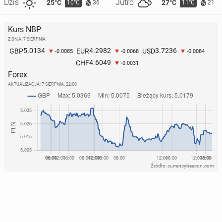
Dziś
Jutro
25°C
27°C
10°C
11°C
36
21
Kurs NBP
Z DNIA: 7 SIERPNIA
5.0134
4.2982
3.7236
GBP
EUR
USD
-0.0085
-0.0068
-0.0084
4.6049
CHF
-0.0031
Forex
AKTUALIZACJA:
7 SIERPNIA, 22:00
Źródło: currencybeacon.com