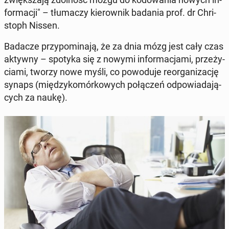
for­ma­cji" – tłu­ma­czy kie­row­nik badania prof. dr Chri­
stoph Nissen.
Badacze przy­po­mi­na­ją, że za dnia mózg jest cały czas
aktywny – spotyka się z nowymi in­for­ma­cja­mi, prze­ży­
cia­mi, tworzy nowe myśli, co po­wo­du­je re­or­ga­ni­za­cję
synaps (mię­dzy­ko­mór­ko­wych po­łą­czeń od­po­wia­da­ją­
cych za naukę).