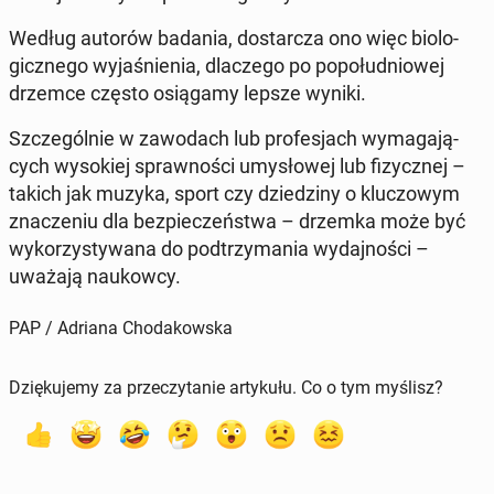
Według autorów badania, do­star­cza ono więc bio­lo­
gicz­ne­go wy­ja­śnie­nia, dla­cze­go po po­po­łu­dnio­wej
drzemce często osią­ga­my lepsze wyniki.
Szcze­gól­nie w za­wo­dach lub pro­fe­sjach wy­ma­ga­ją­
cych wy­so­kiej spraw­no­ści umy­sło­wej lub fi­zycz­nej –
takich jak muzyka, sport czy dzie­dzi­ny o klu­czo­wym
zna­cze­niu dla bez­pie­czeń­stwa – drzemka może być
wy­ko­rzy­sty­wa­na do pod­trzy­ma­nia wy­daj­no­ści –
uważają na­ukow­cy.
PAP / Adriana Chodakowska
Dziękujemy za przeczytanie artykułu. Co o tym myślisz?