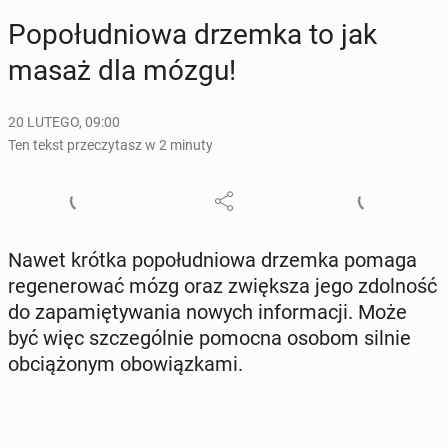
Po­po­łu­dnio­wa drzemka to jak
masaż dla mózgu!
20 LUTEGO, 09:00
Ten tekst przeczytasz w 2 minuty
Nawet krótka po­po­łu­dnio­wa drzemka pomaga
re­ge­ne­ro­wać mózg oraz zwięk­sza jego zdol­ność
do za­pa­mię­ty­wa­nia nowych in­for­ma­cji. Może
być więc szcze­gól­nie pomocna osobom silnie
ob­cią­żo­nym obo­wiąz­ka­mi.