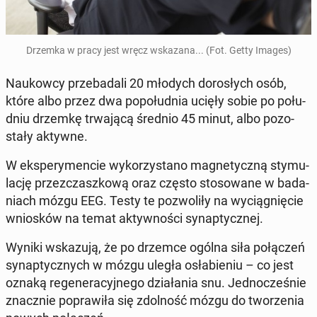
Drzemka w pracy jest wręcz wska­za­na... (Fot. Getty Images)
Na­ukow­cy prze­ba­da­li 20 młodych do­ro­słych osób,
które albo przez dwa po­po­łu­dnia ucięły sobie po po­łu­
dniu drzemkę trwa­ją­cą średnio 45 minut, albo po­zo­
sta­ły aktywne.
W eks­pe­ry­men­cie wy­ko­rzy­sta­no ma­gne­tycz­ną sty­mu­
la­cję prze­zczasz­ko­wą oraz często sto­so­wa­ne w ba­da­
niach mózgu EEG. Testy te po­zwo­li­ły na wy­cią­gnię­cie
wnio­sków na temat ak­tyw­no­ści sy­nap­tycz­nej.
Wyniki wska­zu­ją, że po drzemce ogólna siła po­łą­czeń
sy­nap­tycz­nych w mózgu uległa osła­bie­niu – co jest
oznaką re­ge­ne­ra­cyj­ne­go dzia­ła­nia snu. Jed­no­cze­śnie
znacz­nie po­pra­wi­ła się zdol­ność mózgu do two­rze­nia