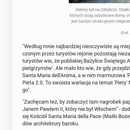
Zielony łuk na Za­ty­brzu. Dzię
których stoją za­byt­ko­we domy, or
jest bardzo atrak­cyj­nym miej­scem
(Fot.
"Według mnie naj­bar­dziej nie­oczy­wi­ste są mie
czo­nym przez tu­ry­stów rejonie po­zo­sta­ją nie­z
tu­ry­stów wie, że po­bli­skiej Ba­zy­li­ce Świę­te­go
piel­grzy­mó­w'. Ale mało kto wie, że gdy przej­
Santa Maria del­l'A­ni­ma, a w nim mar­mu­ro­wa 'P
Pieta 2.0. To swoista wa­ria­cja na temat 'Piety'
go".
"Za­chę­cam też, by zo­ba­czyć tam na­gro­bek papi
Janem Pawłem II, który nie był Włochem" - doda
się Kościół Santa Maria della Pace (Matki Bożej Kr
dów ar­chi­tek­tu­ry baroku.