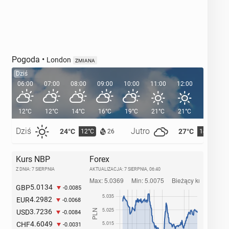
Pogoda
•
London
ZMIANA
Dziś
06:00
07:00
08:00
09:00
10:00
11:00
12:00
13:00
12°C
12°C
14°C
16°C
19°C
21°C
21°C
22°C
Dziś
Jutro
24°C
27°C
12°C
14°C
26
Kurs NBP
Forex
Z DNIA: 7 SIERPNIA
AKTUALIZACJA:
7 SIERPNIA, 06:40
5.0134
GBP
-0.0085
4.2982
EUR
-0.0068
3.7236
USD
-0.0084
4.6049
CHF
-0.0031