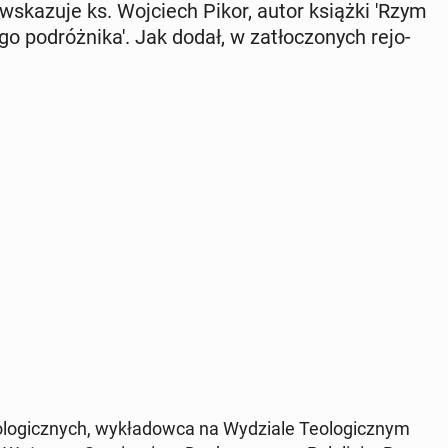
ii - wska­zu­je ks. Woj­ciech Pikor, autor książki 'Rzym
go po­dróż­ni­ka'. Jak dodał, w za­tło­czo­nych re­jo­
o­lo­gicz­nych, wy­kła­dow­ca na Wy­dzia­le Teo­lo­gicz­nym