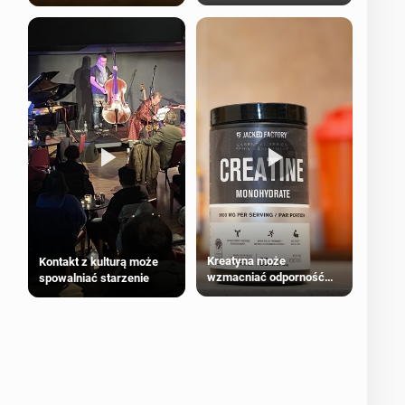
bezpieczne dla
większości dorosłych
Kreatyna może
Kontakt z kulturą może
wzmacniać odporność
spowalniać starzenie
przeciw nowotworom