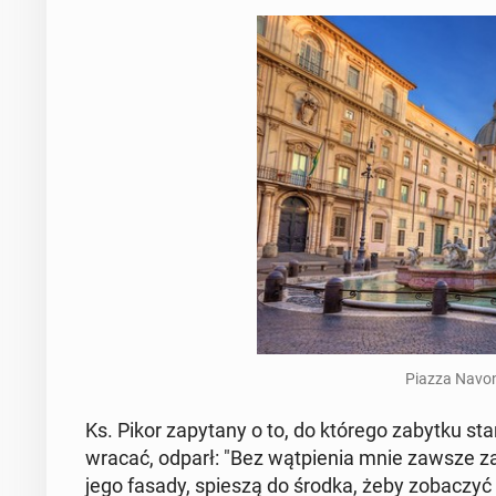
Piazza Navon
Ks. Pikor za­py­ta­ny o to, do którego zabytku sta­
wracać, odparł: "Bez wąt­pie­nia mnie zawsze za
jego fasady, spieszą do środka, żeby zo­ba­czyć