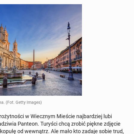
a. (Fot. Getty Images)
ro­żyt­no­ści w Wiecz­nym Mieście naj­bar­dziej lubi
­dzi­wia Panteon. Turyści chcą zrobić piękne zdjęcie
 kopułę od we­wnątrz. Ale mało kto zadaje sobie trud,