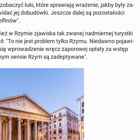
a­czyć łuki, które spra­wia­ją wra­że­nie, jakby były za­
dać jej do­bu­dów­ki. Jeszcze dalej są po­zo­sta­ło­ści
l­fi­nów".
ież w Rzymie zja­wi­ska tak zwanej nad­mier­nej tu­ryst­ki
ził: "To nie jest problem tylko Rzymu. Nie­daw­no po­ja­wi­
 się wpro­wa­dze­nie wręcz za­po­ro­wej opłaty za wstęp
ym sensie Rzym są za­dep­ty­wa­ne".