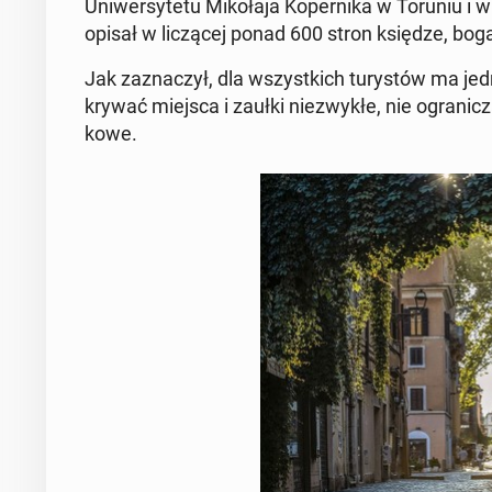
Uni­wer­sy­te­tu Mi­ko­ła­ja Ko­per­ni­ka w Toruni
opisał w li­czą­cej ponad 600 stron księdze, bogat
Jak za­zna­czył, dla wszyst­kich tu­ry­stów ma jed
kry­wać miejsca i zaułki nie­zwy­kłe, nie ogra­ni
ko­we.