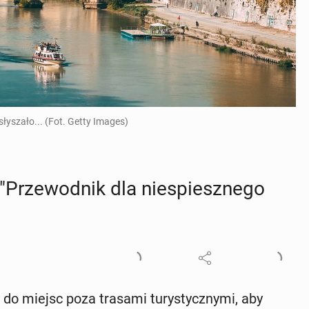
słyszało... (Fot. Getty Images)
Prze­wod­nik dla nie­spiesz­ne­go
o miejsc poza trasami tu­ry­stycz­ny­mi, aby