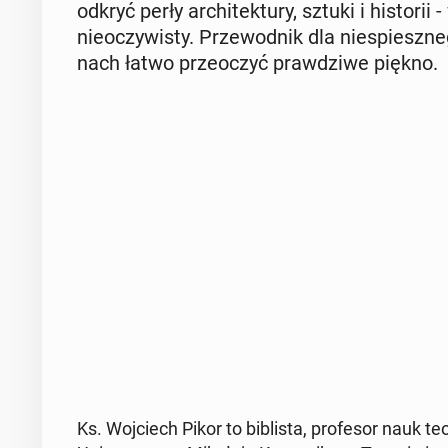
odkryć perły ar­chi­tek­tu­ry, sztuki i hi­sto­r
nie­oczy­wi­sty. Prze­wod­nik dla nie­spiesz­ne­
nach łatwo prze­oczyć praw­dzi­we piękno.
Ks. Woj­ciech Pikor to bi­bli­sta, pro­fe­sor nauk te