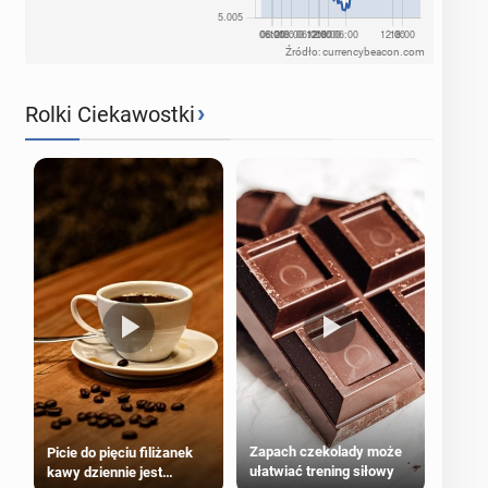
Źródło: currencybeacon.com
›
Rolki Ciekawostki
Zapach czekolady może
Picie do pięciu filiżanek
ułatwiać trening siłowy
kawy dziennie jest