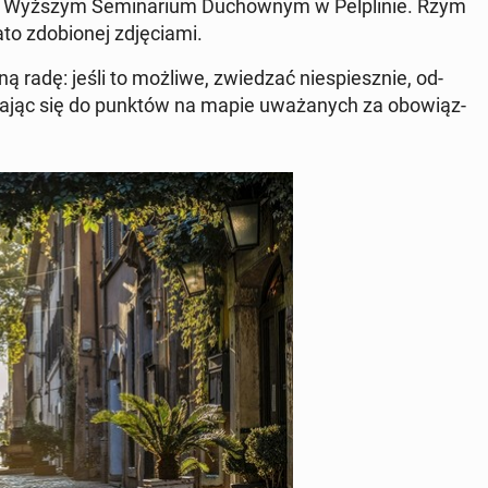
u i w Wyższym Se­mi­na­rium Du­chow­nym w Pel­pli­nie. Rzym
o zdo­bio­nej zdję­cia­mi.
ną radę: jeśli to możliwe, zwie­dzać nie­spiesz­nie, od­
­cza­jąc się do punktów na mapie uwa­ża­nych za obo­wiąz­