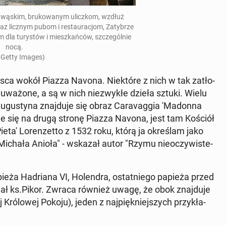
ki wąskim, bru­ko­wa­nym ulicz­kom, wzdłuż
az licznym pubom i re­stau­ra­cjom, Za­ty­brze
 dla tu­ry­stów i miesz­kań­ców, szcze­gól­nie
nocą.
 Getty Images)
jsca wokół Piazza Navona. Nie­któ­re z nich w tak za­tło­
au­wa­żo­ne, a są w nich nie­zwy­kłe dzieła sztuki. Wielu
 Au­gu­sty­na znaj­du­je się obraz Ca­ra­vag­gia 'Ma­don­na
dzie się na drugą stronę Piazza Navona, jest tam Kościół
ieta' Lo­ren­zet­to z 1532 roku, którą ja okre­ślam jako
 Michała Anioła" - wskazał autor "Rzymu nie­oczy­wi­ste­
eża Ha­dria­na VI, Ho­len­dra, ostat­nie­go papieża przed
ł ks.Pikor. Zwraca również uwagę, że obok znaj­du­je
ó­lo­wej Pokoju), jeden z naj­pięk­niej­szych przy­kła­