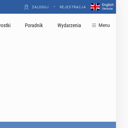
English
•
ZALOGUJ
REJESTRACJA
Version
ostki
Poradnik
Wydarzenia
Menu