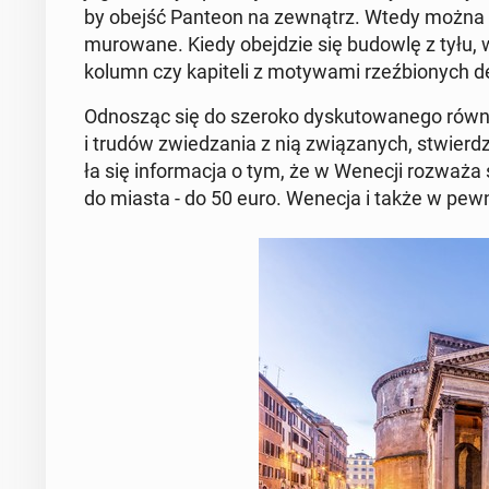
by obejść Panteon na ze­wnątrz. Wtedy można zo­b
mu­ro­wa­ne. Kiedy obej­dzie się budowlę z tyłu, wi
kolumn czy ka­pi­te­li z mo­ty­wa­mi rzeź­bio­nych de
Od­no­sząc się do szeroko dys­ku­to­wa­ne­go równ
i trudów zwie­dza­nia z nią zwią­za­nych, stwier­d
ła się in­for­ma­cja o tym, że w Wenecji rozważa
do miasta - do 50 euro. Wenecja i także w pewn