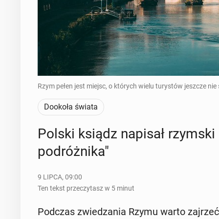
Rzym pełen jest miejsc, o których wielu turystów jeszcze nie 
Dookoła świata
Polski ksiądz napisał rzymski "
po­dróż­ni­ka"
9 LIPCA, 09:00
Ten tekst przeczytasz w 5 minut
Podczas zwie­dza­nia Rzymu warto zajrzeć d