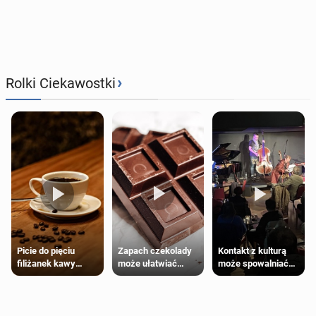
›
Rolki Ciekawostki
Zapach czekolady
Kontakt z kulturą
Picie do pięciu
może ułatwiać
może spowalniać
filiżanek kawy
trening siłowy
starzenie
dziennie jest
bezpieczne dla
większości
dorosłych