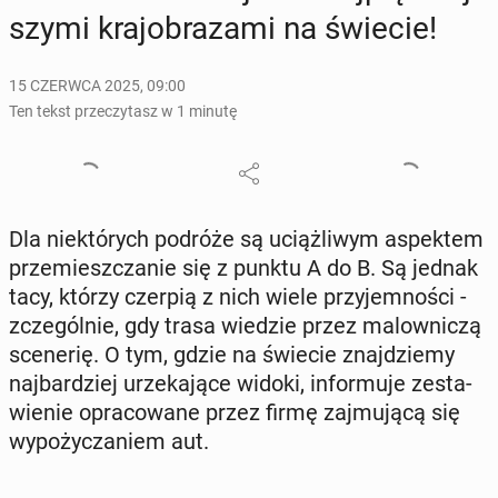
szy­mi kra­jo­bra­za­mi na świecie!
15 CZERWCA 2025, 09:00
Ten tekst przeczytasz w 1 minutę
Dla nie­któ­rych podróże są uciąż­li­wym aspek­tem
prze­miesz­cza­nie się z punktu A do B. Są jednak
tacy, którzy czerpią z nich wiele przy­jem­no­ści -
zcze­gól­nie, gdy trasa wiedzie przez ma­low­ni­czą
sce­ne­rię. O tym, gdzie na świecie znaj­dzie­my
naj­bar­dziej urze­ka­ją­ce widoki, in­for­mu­je ze­sta­
wie­nie opra­co­wa­ne przez firmę zaj­mu­ją­cą się
wy­po­ży­cza­niem aut.