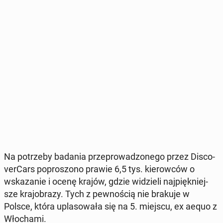
Na po­trze­by badania prze­pro­wa­dzo­ne­go przez Di­sco­
ver­Cars po­pro­szo­no prawie 6,5 tys. kie­row­ców o
wska­za­nie i ocenę krajów, gdzie wi­dzie­li naj­pięk­niej­
sze kra­jo­bra­zy. Tych z pew­no­ścią nie brakuje w
Polsce, która upla­so­wa­ła się na 5. miejscu, ex aequo z
Wło­cha­mi.