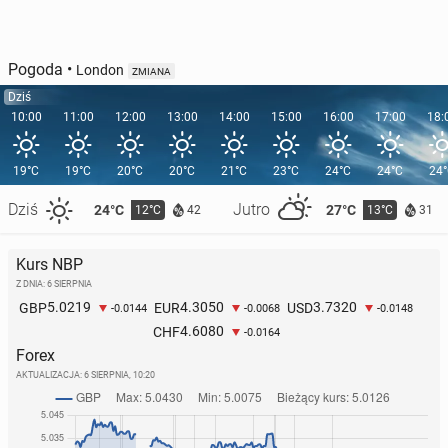
Pogoda
•
London
ZMIANA
Dziś
10:00
11:00
12:00
13:00
14:00
15:00
16:00
17:00
18:
19°C
19°C
20°C
20°C
21°C
23°C
24°C
24°C
24
Dziś
Jutro
24°C
27°C
12°C
13°C
42
31
Kurs NBP
Z DNIA: 6 SIERPNIA
5.0219
4.3050
3.7320
GBP
EUR
USD
-0.0144
-0.0068
-0.0148
4.6080
CHF
-0.0164
Forex
AKTUALIZACJA:
6 SIERPNIA, 10:20