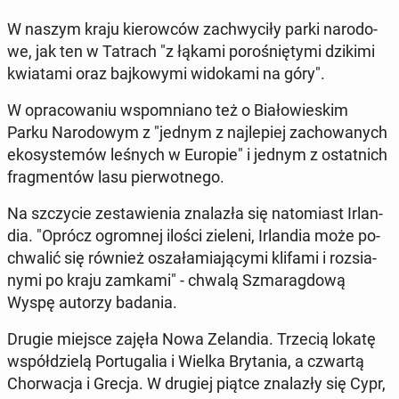
W naszym kraju kie­row­ców za­chwy­ci­ły parki na­ro­do­
we, jak ten w Tatrach "z łąkami po­ro­śnię­ty­mi dzikimi
kwia­ta­mi oraz baj­ko­wy­mi wi­do­ka­mi na góry".
W opra­co­wa­niu wspo­mnia­no też o Bia­ło­wie­skim
Parku Na­ro­do­wym z "jednym z naj­le­piej za­cho­wa­nych
eko­sys­te­mów leśnych w Europie" i jednym z ostat­nich
frag­men­tów lasu pier­wot­ne­go.
Na szczy­cie ze­sta­wie­nia zna­la­zła się na­to­miast Ir­lan­
dia. "Oprócz ogrom­nej ilości zieleni, Ir­lan­dia może po­
chwa­lić się również osza­ła­mia­ją­cy­mi klifami i roz­sia­
ny­mi po kraju zamkami" - chwalą Szma­rag­do­wą
Wyspę autorzy badania.
Drugie miejsce zajęła Nowa Ze­lan­dia. Trzecią lokatę
współ­dzie­lą Por­tu­ga­lia i Wielka Bry­ta­nia, a czwartą
Chor­wa­cja i Grecja. W drugiej piątce zna­la­zły się Cypr,