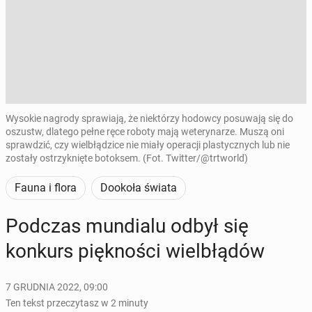
Wysokie nagrody sprawiają, że niektórzy hodowcy posuwają się do
oszustw, dlatego pełne ręce roboty mają weterynarze. Muszą oni
sprawdzić, czy wielbłądzice nie miały operacji plastycznych lub nie
zostały ostrzyknięte botoksem. (Fot. Twitter/@trtworld)
Fauna i flora
Dookoła świata
Podczas mun­dia­lu odbył się
konkurs pięk­no­ści wiel­błą­dów
7 GRUDNIA 2022, 09:00
Ten tekst przeczytasz w 2 minuty