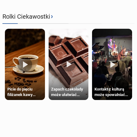
›
Rolki Ciekawostki
Zapach czekolady
Kontakt z kulturą
Picie do pięciu
może ułatwiać
może spowalniać
filiżanek kawy
trening siłowy
starzenie
dziennie jest
bezpieczne dla
większości
dorosłych