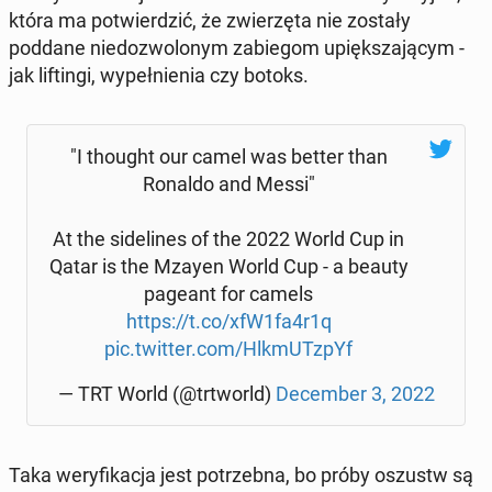
która ma po­twier­dzić, że zwie­rzę­ta nie zostały
poddane nie­do­zwo­lo­nym za­bie­gom upięk­sza­ją­cym -
jak li­ftin­gi, wy­peł­nie­nia czy botoks.
"I thought our camel was better than
Ronaldo and Messi"
At the si­de­li­nes of the 2022 World Cup in
Qatar is the Mzayen World Cup - a beauty
pageant for camels
https://t.co/xfW1fa4r1q
pic.twitter.com/Hlk­mUTz­pYf
— TRT World (@trtworld)
De­cem­ber 3, 2022
Taka we­ry­fi­ka­cja jest po­trzeb­na, bo próby oszustw są