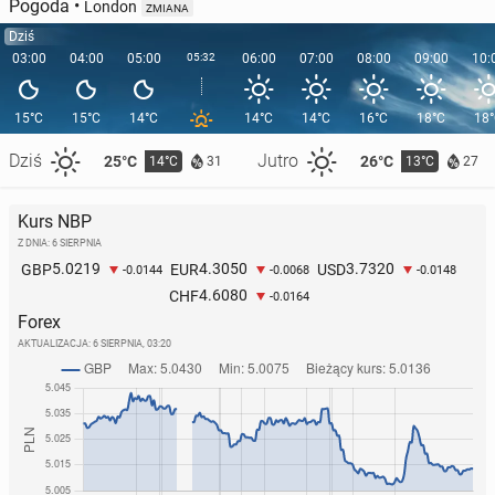
Pogoda
•
London
ZMIANA
Dziś
03:00
04:00
05:00
05:32
06:00
07:00
08:00
09:00
10:
15°C
15°C
14°C
14°C
14°C
16°C
18°C
18
Dziś
Jutro
25°C
26°C
14°C
13°C
31
27
Kurs NBP
Z DNIA: 6 SIERPNIA
5.0219
4.3050
3.7320
GBP
EUR
USD
-0.0144
-0.0068
-0.0148
4.6080
CHF
-0.0164
Forex
AKTUALIZACJA:
6 SIERPNIA, 03:20