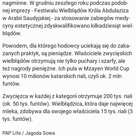
na­gmin­ne. W grudniu ze­szłe­go roku podczas po­dob­
nej imprezy - Fe­sti­wa­lu Wiel­błą­dów Króla Ab­du­la­zi­za
w Arabii Sau­dyj­skiej - za sto­so­wa­nie za­bie­gów me­dy­
cy­ny es­te­tycz­nej zdys­kwa­li­fi­ko­wa­no kil­ka­dzie­siąt wiel­
błą­dów.
Powodem, dla którego hodowcy ucie­ka­ją się do za­ka­
za­nych praktyk, są pie­nią­dze. Wła­ści­cie­le zwy­cię­skich
wiel­błą­dów otrzy­mu­ją nie tylko puchary i szarfy, ale
też nagrody pie­nięż­ne. Ich pula w Mzayen World Cup
wynosi 10 mi­lio­nów ka­tar­skich riali, czyli ok. 2 mln
funtów.
Zwy­cięz­ca w każdej z ka­te­go­rii otrzy­mu­je 200 tys. riali
(ok. 50 tys. funtów). Wiel­błą­dzi­ca, która daje naj­wię­cej
mleka, zdobywa dla swojego wła­ści­cie­la 15 tys. riali (3
tys. funtów).
PAP Life / Jagoda Sowa