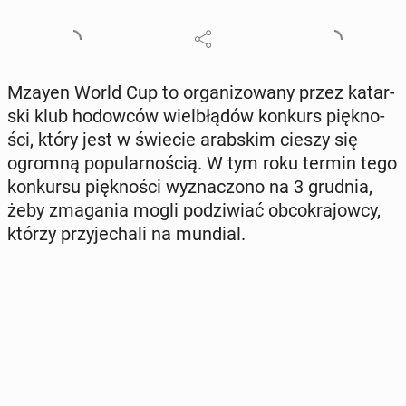
Mzayen World Cup to or­ga­ni­zo­wa­ny przez ka­tar­
ski klub ho­dow­ców wiel­błą­dów konkurs pięk­no­
ści, który jest w świecie arab­skim cieszy się
ogromną po­pu­lar­no­ścią. W tym roku termin tego
kon­kur­su pięk­no­ści wy­zna­czo­no na 3 grudnia,
żeby zma­ga­nia mogli po­dzi­wiać ob­co­kra­jow­cy,
którzy przy­je­cha­li na mundial.