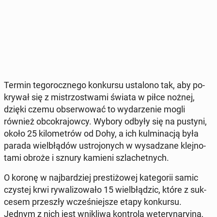
Termin te­go­rocz­ne­go kon­kur­su usta­lo­no tak, aby po­
kry­wał się z mi­strzo­stwa­mi świata w piłce nożnej,
dzięki czemu ob­ser­wo­wać to wy­da­rze­nie mogli
również ob­co­kra­jow­cy. Wybory odbyły się na pustyni,
około 25 ki­lo­me­trów od Dohy, a ich kul­mi­na­cją była
parada wiel­błą­dów ustro­jo­nych w wy­sa­dza­ne klej­no­
ta­mi obroże i sznury kamieni szla­chet­nych.
O koronę w naj­bar­dziej pre­sti­żo­wej ka­te­go­rii samic
czystej krwi ry­wa­li­zo­wa­ło 15 wiel­błą­dzic, które z suk­
ce­sem prze­szły wcze­śniej­sze etapy kon­kur­su.
Jednym z nich jest wni­kli­wa kon­tro­la we­te­ry­na­ryj­na,