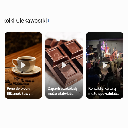
›
Rolki Ciekawostki
Zapach czekolady
Kontakt z kulturą
Picie do pięciu
może ułatwiać
może spowalniać
filiżanek kawy
trening siłowy
starzenie
dziennie jest
bezpieczne dla
większości
dorosłych