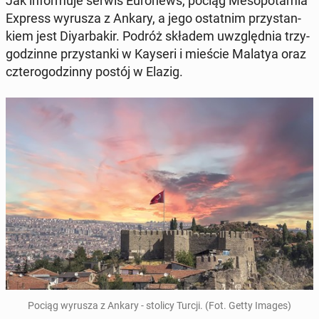
Jak in­for­mu­je serwis Eu­ro­news, pociąg Me­so­po­ta­mia
Express wyrusza z Ankary, a jego ostat­nim przy­stan­
kiem jest Diy­ar­ba­kir. Podróż składem uwzględ­nia trzy­
go­dzin­ne przy­stan­ki w Kayseri i mieście Malatya oraz
czte­ro­go­dzin­ny postój w Elazig.
Pociąg wyrusza z Ankary - stolicy Turcji. (Fot. Getty Images)