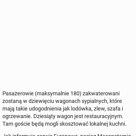
Pa­sa­że­ro­wie (mak­sy­mal­nie 180) za­kwa­te­ro­wa­ni
zostaną w dzie­wię­ciu wa­go­nach sy­pial­nych, które
mają takie udo­god­nie­nia jak lodówka, zlew, szafa i
ogrze­wa­nie. Dzie­sią­ty wagon jest re­stau­ra­cyj­nym.
Tam goście będą mogli skosz­to­wać lo­kal­nej kuchni.