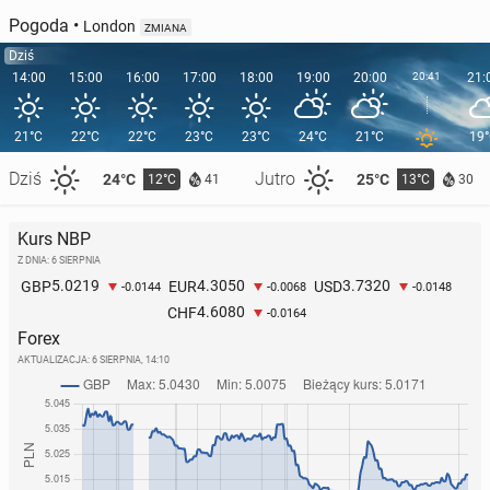
Pogoda
•
London
ZMIANA
Dziś
14:00
15:00
16:00
17:00
18:00
19:00
20:00
20:41
21:
21°C
22°C
22°C
23°C
23°C
24°C
21°C
19
Dziś
Jutro
24°C
25°C
12°C
13°C
41
30
Kurs NBP
Z DNIA: 6 SIERPNIA
5.0219
4.3050
3.7320
GBP
EUR
USD
-0.0144
-0.0068
-0.0148
4.6080
CHF
-0.0164
Forex
AKTUALIZACJA:
6 SIERPNIA, 14:10