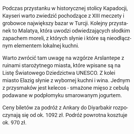
Podczas przy­stan­ku w hi­sto­rycz­nej stolicy Ka­pa­do­cji,
Kayseri warto zwie­dzić po­cho­dzą­ce z XIII meczety i
gro­bow­ce naj­więk­szy bazar w Turcji. Kolejny przy­sta­
nek to Malatya, która uwodzi od­wie­dza­ją­cych słodkim
za­pa­chem moreli, z których słynie i które są nie­od­łącz­
nym ele­men­tem lo­kal­nej kuchni.
Warto zwrócić tam uwagę na wzgórze Ar­slan­te­pe z
ruinami sta­ro­żyt­ne­go miasta, które wpisane są na
Listę Świa­to­we­go Dzie­dzic­twa UNESCO. Z kolei
miasto Elazig słynie z wy­bor­nej kuchni i wina. Jednym
z przy­sma­ków jest kelecos - smażone mięso z cebulą
po­da­wa­ne w pod­pło­my­ku sma­ro­wa­nym jo­gur­tem.
Ceny biletów za podróż z Ankary do Diy­ar­ba­kir roz­po­
czy­na­ją się od ok. 1092 zł. Podróż po­wrot­na kosz­tu­je
ok. 970 zł.