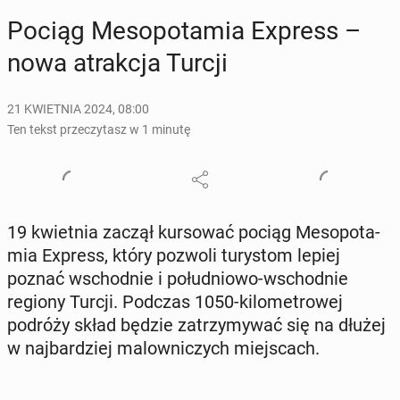
Pociąg Me­so­po­ta­mia Express –
nowa atrak­cja Turcji
21 KWIETNIA 2024, 08:00
Ten tekst przeczytasz w 1 minutę
19 kwiet­nia zaczął kur­so­wać pociąg Me­so­po­ta­
mia Express, który pozwoli tu­ry­stom lepiej
poznać wschod­nie i po­łu­dnio­wo-wschod­nie
regiony Turcji. Podczas 1050-ki­lo­me­tro­wej
podróży skład będzie za­trzy­my­wać się na dłużej
w naj­bar­dziej ma­low­ni­czych miej­scach.