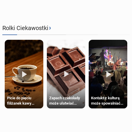
›
Rolki Ciekawostki
Zapach czekolady
Kontakt z kulturą
Picie do pięciu
może ułatwiać
może spowalniać
filiżanek kawy
trening siłowy
starzenie
dziennie jest
bezpieczne dla
większości
dorosłych