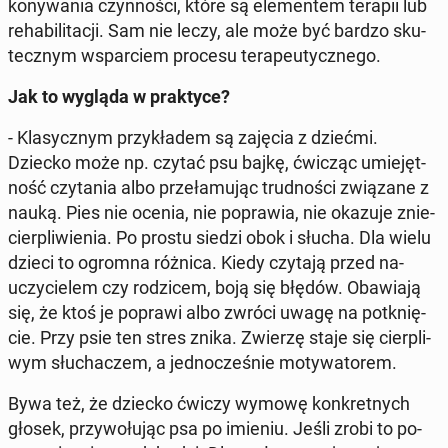
ko­ny­wa­nia czyn­no­ści, które są ele­men­tem terapii lub
re­ha­bi­li­ta­cji. Sam nie leczy, ale może być bardzo sku­
tecz­nym wspar­ciem procesu te­ra­peu­tycz­ne­go.
Jak to wygląda w prak­ty­ce?
- Kla­sycz­nym przy­kła­dem są zajęcia z dziećmi.
Dziecko może np. czytać psu bajkę, ćwicząc umie­jęt­
ność czy­ta­nia albo prze­ła­mu­jąc trud­no­ści zwią­za­ne z
nauką. Pies nie ocenia, nie po­pra­wia, nie okazuje znie­
cier­pli­wie­nia. Po prostu siedzi obok i słucha. Dla wielu
dzieci to ogromna różnica. Kiedy czytają przed na­
uczy­cie­lem czy ro­dzi­cem, boją się błędów. Oba­wia­ją
się, że ktoś je poprawi albo zwróci uwagę na po­tknię­
cie. Przy psie ten stres znika. Zwierzę staje się cier­pli­
wym słu­cha­czem, a jed­no­cze­śnie mo­ty­wa­to­rem.
Bywa też, że dziecko ćwiczy wymowę kon­kret­nych
głosek, przy­wo­łu­jąc psa po imieniu. Jeśli zrobi to po­