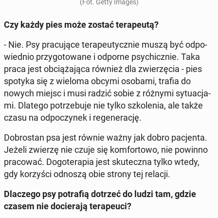
(Fot. Getty Images)
Czy każdy pies może zostać te­ra­peu­tą?
- Nie. Psy pra­cu­ją­ce te­ra­peu­tycz­nie muszą być od­po­
wied­nio przy­go­to­wa­ne i odporne psy­chicz­nie. Taka
praca jest ob­cią­ża­ją­ca również dla zwie­rzę­cia - pies
spotyka się z wieloma obcymi osobami, trafia do
nowych miejsc i musi radzić sobie z różnymi sy­tu­acja­
mi. Dlatego po­trze­bu­je nie tylko szko­le­nia, ale także
czasu na od­po­czy­nek i re­ge­ne­ra­cję.
Do­bro­stan psa jest równie ważny jak dobro pa­cjen­ta.
Jeżeli zwierzę nie czuje się kom­for­to­wo, nie powinno
pra­co­wać. Do­go­te­ra­pia jest sku­tecz­na tylko wtedy,
gdy ko­rzy­ści odnoszą obie strony tej relacji.
Dla­cze­go psy po­tra­fią dotrzeć do ludzi tam, gdzie
czasem nie do­cie­ra­ją te­ra­peu­ci?