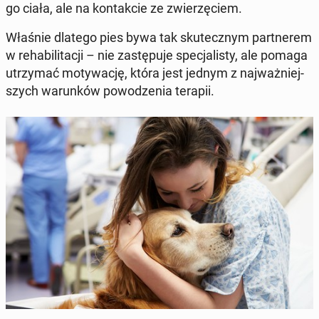
go ciała, ale na kon­tak­cie ze zwie­rzę­ciem.
Właśnie dlatego pies bywa tak sku­tecz­nym part­ne­rem
w re­ha­bi­li­ta­cji – nie za­stę­pu­je spe­cja­li­sty, ale pomaga
utrzy­mać mo­ty­wa­cję, która jest jednym z naj­waż­niej­
szych wa­run­ków po­wo­dze­nia terapii.