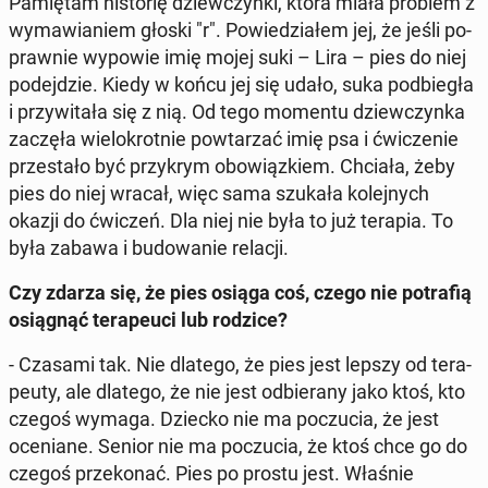
Pa­mię­tam hi­sto­rię dziew­czyn­ki, która miała problem z
wy­ma­wia­niem głoski "r". Po­wie­dzia­łem jej, że jeśli po­
praw­nie wypowie imię mojej suki – Lira – pies do niej
po­dej­dzie. Kiedy w końcu jej się udało, suka pod­bie­gła
i przy­wi­ta­ła się z nią. Od tego momentu dziew­czyn­ka
zaczęła wie­lo­krot­nie po­wta­rzać imię psa i ćwi­cze­nie
prze­sta­ło być przy­krym obo­wiąz­kiem. Chciała, żeby
pies do niej wracał, więc sama szukała ko­lej­nych
okazji do ćwiczeń. Dla niej nie była to już terapia. To
była zabawa i bu­do­wa­nie relacji.
Czy zdarza się, że pies osiąga coś, czego nie po­tra­fią
osią­gnąć te­ra­peu­ci lub rodzice?
- Czasami tak. Nie dlatego, że pies jest lepszy od te­ra­
peu­ty, ale dlatego, że nie jest od­bie­ra­ny jako ktoś, kto
czegoś wymaga. Dziecko nie ma po­czu­cia, że jest
oce­nia­ne. Senior nie ma po­czu­cia, że ktoś chce go do
czegoś prze­ko­nać. Pies po prostu jest. Właśnie