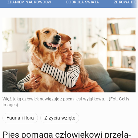
ZDANIEM NAUKOWCÓW
DOOKOŁA ŚWIATA
ZDROWA DIE
Więź, jaką człowiek nawiązuje z psem, jest wyjątkowa... (Fot. Getty
Images)
Fauna i flora
Z życia wzięte
Pies pomaga czło­wie­ko­wi prze­ła­