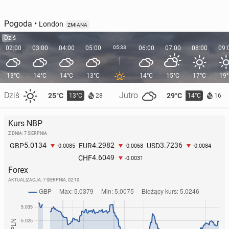
Pogoda
•
London
ZMIANA
Dziś
02:00
03:00
04:00
05:00
05:33
06:00
07:00
08:00
09:
13°C
14°C
14°C
13°C
14°C
15°C
17°C
19
Dziś
Jutro
25°C
29°C
13°C
14°C
28
16
Kurs NBP
Z DNIA: 7 SIERPNIA
5.0134
4.2982
3.7236
GBP
EUR
USD
-0.0085
-0.0068
-0.0084
4.6049
CHF
-0.0031
Forex
AKTUALIZACJA:
7 SIERPNIA, 02:10