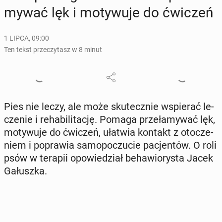
my­wać lęk i mo­ty­wu­je do ćwiczeń
1 LIPCA, 09:00
Ten tekst przeczytasz w 8 minut
Pies nie leczy, ale może sku­tecz­nie wspie­rać le­
cze­nie i re­ha­bi­li­ta­cję. Pomaga prze­ła­my­wać lęk,
mo­ty­wu­je do ćwiczeń, ułatwia kontakt z oto­cze­
niem i po­pra­wia sa­mo­po­czu­cie pa­cjen­tów. O roli
psów w terapii opo­wie­dział be­ha­wio­ry­sta Jacek
Ga­łusz­ka.