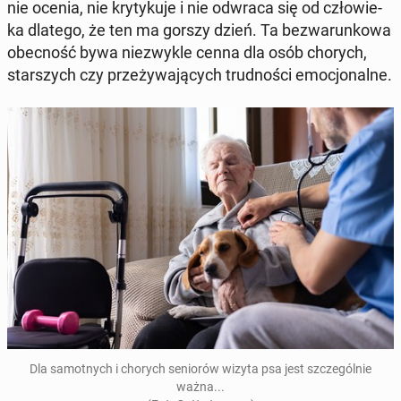
nie ocenia, nie kry­ty­ku­je i nie odwraca się od czło­wie­
ka dlatego, że ten ma gorszy dzień. Ta bez­wa­run­ko­wa
obec­ność bywa nie­zwy­kle cenna dla osób chorych,
star­szych czy prze­ży­wa­ją­cych trud­no­ści emo­cjo­nal­ne.
Dla sa­mot­nych i chorych se­nio­rów wizyta psa jest szcze­gól­nie
ważna...