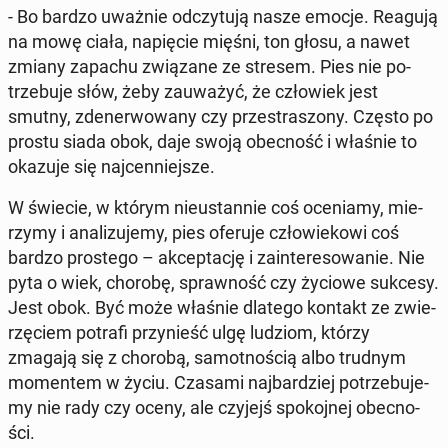
- Bo bardzo uważnie od­czy­tu­ją nasze emocje. Reagują
na mowę ciała, na­pię­cie mięśni, ton głosu, a nawet
zmiany zapachu zwią­za­ne ze stresem. Pies nie po­
trze­bu­je słów, żeby za­uwa­żyć, że czło­wiek jest
smutny, zde­ner­wo­wa­ny czy prze­stra­szo­ny. Często po
prostu siada obok, daje swoją obec­ność i właśnie to
okazuje się naj­cen­niej­sze.
W świecie, w którym nie­ustan­nie coś oce­nia­my, mie­
rzy­my i ana­li­zu­je­my, pies oferuje czło­wie­ko­wi coś
bardzo pro­ste­go – ak­cep­ta­cję i za­in­te­re­so­wa­nie. Nie
pyta o wiek, chorobę, spraw­ność czy życiowe sukcesy.
Jest obok. Być może właśnie dlatego kontakt ze zwie­
rzę­ciem potrafi przy­nieść ulgę ludziom, którzy
zmagają się z chorobą, sa­mot­no­ścią albo trudnym
mo­men­tem w życiu. Czasami naj­bar­dziej po­trze­bu­je­
my nie rady czy oceny, ale czyjejś spo­koj­nej obec­no­
ści.