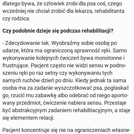
dlatego bywa, że czło­wiek zrobi dla psa coś, czego
wcze­śniej nie chciał zrobić dla lekarza, re­ha­bi­li­tan­ta
czy rodzica.
Czy po­dob­nie dzieje się podczas re­ha­bi­li­ta­cji?
- Zde­cy­do­wa­nie tak. Wy­obraź­my sobie osobę po
udarze, która ma ogra­ni­czo­ną spraw­ność ręki. Samo
wy­ko­ny­wa­nie ko­lej­nych ćwiczeń bywa mo­no­ton­ne i
fru­stru­ją­ce. Pacjent często nie widzi sensu w pod­no­
sze­niu ręki po raz setny czy wy­ko­ny­wa­niu tych
samych ruchów dzień po dniu. Kiedy jednak ta sama
osoba ma za zadanie wy­szczot­ko­wać psa, po­gła­skać
go, rzucić mu zabawkę albo odebrać od niego apor­to­
wa­ny przed­miot, ćwi­cze­nie nabiera sensu. Prze­sta­je
być abs­trak­cyj­nym za­da­niem re­ha­bi­li­ta­cyj­nym, a staje
się ele­men­tem relacji.
Pacjent kon­cen­tru­je się nie na ogra­ni­cze­niach wła­sne­