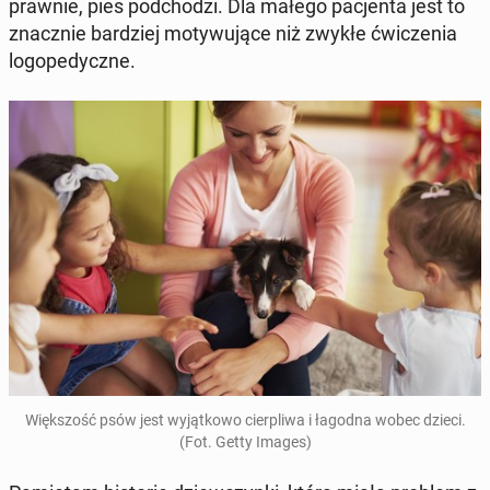
praw­nie, pies pod­cho­dzi. Dla małego pa­cjen­ta jest to
znacz­nie bar­dziej mo­ty­wu­ją­ce niż zwykłe ćwi­cze­nia
lo­go­pe­dycz­ne.
Więk­szość psów jest wy­jąt­ko­wo cier­pli­wa i łagodna wobec dzieci.
(Fot. Getty Images)