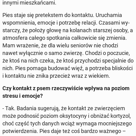
innymi miesz­kań­ca­mi.
Pies staje się pre­tek­stem do kon­tak­tu. Uru­cha­mia
wspo­mnie­nia, emocje i po­trze­bę relacji. Czasami wy­
star­czy, że położy głowę na ko­la­nach star­szej osoby, a
at­mos­fe­ra całego spo­tka­nia cał­ko­wi­cie się zmienia.
Mam wra­że­nie, że dla wielu se­nio­rów nie chodzi
nawet wy­łącz­nie o samo zwierzę. Chodzi o po­czu­cie,
że ktoś na nich czeka, że ktoś przy­cho­dzi spe­cjal­nie do
nich. Pies pomaga budować więź, a po­trze­ba bli­sko­ści
i kon­tak­tu nie znika prze­cież wraz z wiekiem.
Czy kontakt z psem rze­czy­wi­ście wpływa na poziom
stresu i emocje?
- Tak. Badania su­ge­ru­ją, że kontakt ze zwie­rzę­ciem
może pod­no­sić poziom oksy­to­cy­ny i obniżać kor­ty­zol,
choć część tych danych wciąż wymaga moc­niej­sze­go
po­twier­dze­nia. Pies daje też coś bardzo ważnego –