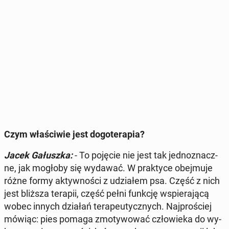
Czym wła­ści­wie jest do­go­te­ra­pia?
Jacek Ga­łusz­ka:
- To pojęcie nie jest tak jed­no­znacz­
ne, jak mogłoby się wydawać. W prak­ty­ce obej­mu­je
różne formy ak­tyw­no­ści z udzia­łem psa. Część z nich
jest bliższa terapii, część pełni funkcję wspie­ra­ją­cą
wobec innych działań te­ra­peu­tycz­nych. Naj­pro­ściej
mówiąc: pies pomaga zmo­ty­wo­wać czło­wie­ka do wy­