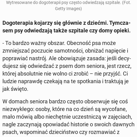
Wy­tre­so­wa­ne do do­go­te­ra­pii psy często od­wie­dza­ją szpi­ta­le. (Fot.
Getty Images)
Do­go­te­ra­pia kojarzy się głównie z dziećmi. Tym­cza­
sem psy od­wie­dza­ją także szpi­ta­le czy domy opieki.
- To bardzo ważny obszar. Obec­ność psa może
zmniej­szać po­czu­cie sa­mot­no­ści, obniżać na­pię­cie i
po­pra­wiać nastrój. Ale obo­wią­zu­je zasada: jeśli de­cy­
du­jesz się od­wie­dzać z psem dom seniora, jest rzecz,
której ab­so­lut­nie nie wolno ci zrobić – nie przyjść. Ci
ludzie na­praw­dę czekają na te spo­tka­nia i trak­tu­ją je
jak święto.
W domach seniora bardzo często ob­ser­wu­je się coś
nie­zwy­kłe­go: osoby, które na co dzień są wy­co­fa­ne,
mało mówią albo nie­chęt­nie uczest­ni­czą w za­ję­ciach,
nagle za­czy­na­ją opo­wia­dać hi­sto­rie o swoich dawnych
psach, wspo­mi­nać dzie­ciń­stwo czy roz­ma­wiać z