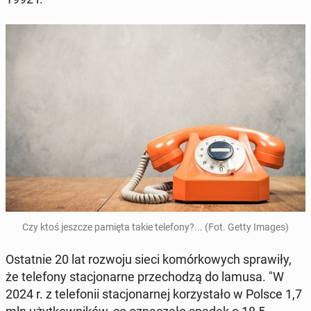
Czy ktoś jeszcze pamięta takie te­le­fo­ny?... (Fot. Getty Images)
Ostat­nie 20 lat rozwoju sieci ko­mór­ko­wych spra­wi­ły,
że te­le­fo­ny sta­cjo­nar­ne prze­cho­dzą do lamusa. "W
2024 r. z te­le­fo­nii sta­cjo­nar­nej ko­rzy­sta­ło w Polsce 1,7