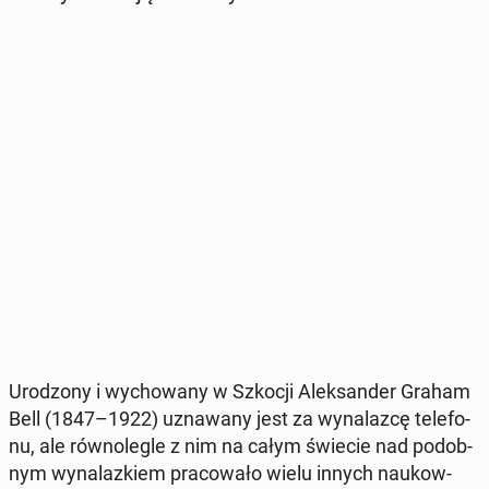
Uro­dzo­ny i wy­cho­wa­ny w Szkocji Alek­san­der Graham
Bell (1847–1922) uzna­wa­ny jest za wy­na­laz­cę te­le­fo­
nu, ale rów­no­le­gle z nim na całym świecie nad po­dob­
nym wy­na­laz­kiem pra­co­wa­ło wielu innych na­ukow­