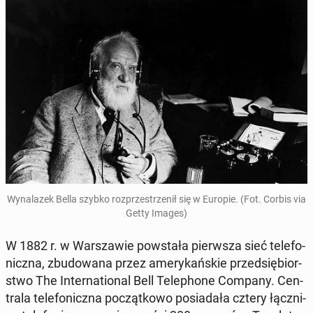
Wy­na­la­zek Bella szybko roz­prze­strze­nił się w Europie. (Fot. Corbis via
Getty Images)
W 1882 r. w War­sza­wie po­wsta­ła pierw­sza sieć te­le­fo­
nicz­na, zbu­do­wa­na przez ame­ry­kań­skie przed­się­bior­
stwo The In­ter­na­tio­nal Bell Te­le­pho­ne Company. Cen­
tra­la te­le­fo­nicz­na po­cząt­ko­wo po­sia­da­ła cztery łącz­ni­