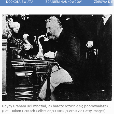
DOOKOŁA ŚWIATA
ZDANIEM NAUKOWCÓW
ZDROWA DIE
Gdyby Graham Bell wiedział, jak bardzo rozwinie się jego wynalazek...
(Fot. Hulton-Deutsch Collection/CORBIS/Corbis via Getty Images)