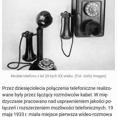
Modele te­le­fo­nu z lat 20-tych XX wieku. (Fot. Getty Images)
Przez dzie­się­cio­le­cia po­łą­cze­nia te­le­fo­nicz­ne re­ali­zo­
wa­ne były przez łączący roz­mów­ców kabel. W mię­
dzy­cza­sie pra­co­wa­no nad uspraw­nie­niem jakości po­
łą­czeń i roz­sze­rze­niem moż­li­wo­ści te­le­fo­nicz­nych. 19
maja 1933 r. miała miejsce pierw­sza wideo-rozmowa