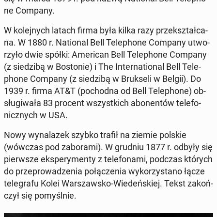
ne Company.
W ko­lej­nych latach firma była kilka razy prze­kształ­ca­
na. W 1880 r. Na­tio­nal Bell Te­le­pho­ne Company utwo­
rzy­ło dwie spółki: Ame­ri­can Bell Te­le­pho­ne Company
(z sie­dzi­bą w Bo­sto­nie) i The In­ter­na­tio­nal Bell Te­le­
pho­ne Company (z sie­dzi­bą w Bruk­se­li w Belgii). Do
1939 r. firma AT&T (po­chod­na od Bell Te­le­pho­ne) ob­
słu­gi­wa­ła 83 procent wszyst­kich abo­nen­tów te­le­fo­
nicz­nych w USA.
Nowy wy­na­la­zek szybko trafił na ziemie polskie
(wówczas pod za­bo­ra­mi). W grudniu 1877 r. odbyły się
pierw­sze eks­pe­ry­men­ty z te­le­fo­na­mi, podczas których
do prze­pro­wa­dze­nia po­łą­cze­nia wy­ko­rzy­sta­no łącze
te­le­gra­fu Kolei War­szaw­sko-Wie­deń­skiej. Tekst za­koń­
czył się po­myśl­nie.