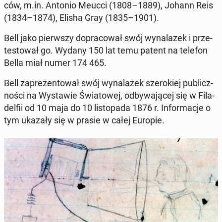
ców, m.in. Antonio Meucci (1808–1889), Johann Reis
(1834–1874), Elisha Gray (1835–1901).
Bell jako pierw­szy do­pra­co­wał swój wy­na­la­zek i prze­
te­sto­wał go. Wydany 150 lat temu patent na telefon
Bella miał numer 174 465.
Bell za­pre­zen­to­wał swój wy­na­la­zek sze­ro­kiej pu­blicz­
no­ści na Wy­sta­wie Świa­to­wej, od­by­wa­ją­cej się w Fi­la­
del­fii od 10 maja do 10 li­sto­pa­da 1876 r. In­for­ma­cje o
tym ukazały się w prasie w całej Europie.