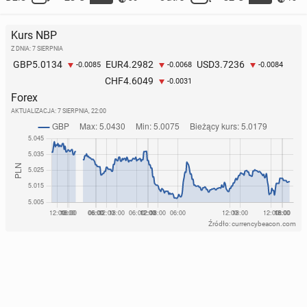
Kurs NBP
Z DNIA: 7 SIERPNIA
5.0134
4.2982
3.7236
GBP
EUR
USD
-0.0085
-0.0068
-0.0084
4.6049
CHF
-0.0031
Forex
AKTUALIZACJA:
7 SIERPNIA, 22:00
Źródło: currencybeacon.com