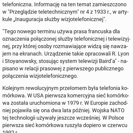
te­le­fo­nicz­na. In­for­ma­cję na ten temat za­miesz­czo­no
w "Prze­glą­dzie te­le­tech­nicz­nym" nr 4 z 1933 r., w ar­ty­
ku­le „In­au­gu­ra­cja służby wi­zjo­te­le­fo­nicz­nej".
"Tego nowego terminu używa prasa fran­cu­ska dla
ozna­cze­nia po­łą­czo­nej służby te­le­fo­nicz­nej i te­le­wi­zyj­
nej, przy której osoby roz­ma­wia­ją­ce widzą się na­wza­
jem na ekra­nach. Urzą­dze­nie takie opra­co­wa­li R. Lyon
i Stoy­anow­sky, sto­su­jąc system te­le­wi­zji Baird’a" - na­
pi­sa­no w relacji pra­so­wej z pierw­sze­go pu­blicz­ne­go
po­łą­cze­nia wi­zjo­te­le­fo­nicz­ne­go.
Ko­lej­nym re­wo­lu­cyj­nym prze­ło­mem była te­le­fo­nia ko­
mór­ko­wa. W USA pierw­sza ko­mer­cyj­na sieć ko­mór­ko­
wa została uru­cho­mio­na w 1979 r. W Europie za­chod­
niej po­ja­wi­ła się ona dwa lata później. Wojska NATO
tej tech­no­lo­gii używały jeszcze wcze­śniej. W Polsce
pierw­sza sieć ko­mór­ko­wa ruszyła dopiero w czerwcu
1992 r.