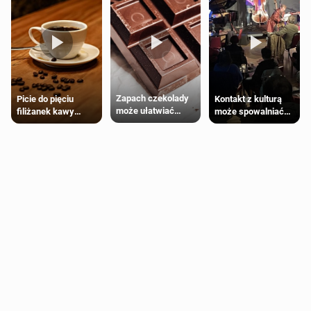
Zapach czekolady
Kontakt z kulturą
Picie do pięciu
może ułatwiać
może spowalniać
filiżanek kawy
trening siłowy
starzenie
dziennie jest
bezpieczne dla
większości
dorosłych