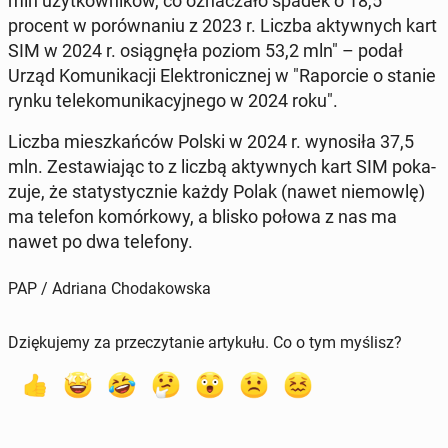
mln użyt­kow­ni­ków, co ozna­cza­ło spadek o 18,5
procent w po­rów­na­niu z 2023 r. Liczba ak­tyw­nych kart
SIM w 2024 r. osią­gnę­ła poziom 53,2 mln" – podał
Urząd Ko­mu­ni­ka­cji Elek­tro­nicz­nej w "Ra­por­cie o stanie
rynku te­le­ko­mu­ni­ka­cyj­ne­go w 2024 roku".
Liczba miesz­kań­ców Polski w 2024 r. wy­no­si­ła 37,5
mln. Ze­sta­wia­jąc to z liczbą ak­tyw­nych kart SIM po­ka­
zu­je, że sta­ty­stycz­nie każdy Polak (nawet nie­mow­lę)
ma telefon ko­mór­ko­wy, a blisko połowa z nas ma
nawet po dwa te­le­fo­ny.
PAP / Adriana Chodakowska
Dziękujemy za przeczytanie artykułu. Co o tym myślisz?