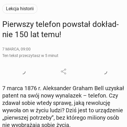
Lekcja historii
Pierw­szy telefon powstał do­kład­
nie 150 lat temu!
7 MARCA, 09:00
Ten tekst przeczytasz w 5 minut
7 marca 1876 r. Alek­san­der Graham Bell uzyskał
patent na swój nowy wy­na­la­zek – telefon. Czy
zdawał sobie wtedy sprawę, jaką re­wo­lu­cję
wywoła on w życiu ludzi? Dziś jest to urzą­dze­nie
„pierw­szej po­trze­by”, bez którego miliony osób
nie wy­obra­ża­ją sobie życia.