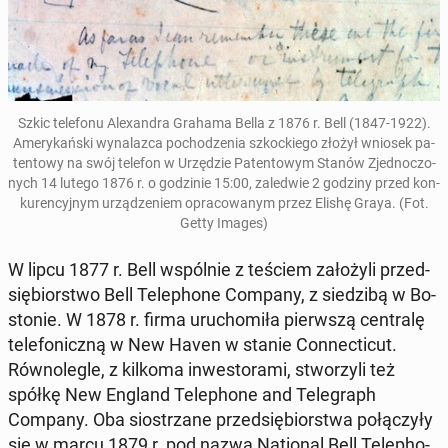
Szkic te­le­fo­nu Ale­xan­dra Grahama Bella z 1876 r. Bell (1847-1922).
Ame­ry­kań­ski wy­na­laz­ca po­cho­dze­nia szkoc­kie­go złożył wniosek pa­
ten­to­wy na swój telefon w Urzę­dzie Pa­ten­to­wym Stanów Zjed­no­czo­
nych 14 lutego 1876 r. o go­dzi­nie 15:00, za­le­d­wie 2 godziny przed kon­
ku­ren­cyj­nym urzą­dze­niem opra­co­wa­nym przez Elishę Graya. (Fot.
Getty Images)
W lipcu 1877 r. Bell wspól­nie z teściem za­ło­ży­li przed­
się­bior­stwo Bell Te­le­pho­ne Company, z sie­dzi­bą w Bo­
sto­nie. W 1878 r. firma uru­cho­mi­ła pierw­szą cen­tra­lę
te­le­fo­nicz­ną w New Haven w stanie Con­nec­ti­cut.
Rów­no­le­gle, z kilkoma in­we­sto­ra­mi, stwo­rzy­li też
spółkę New England Te­le­pho­ne and Te­le­graph
Company. Oba sio­strza­ne przed­się­bior­stwa po­łą­czy­ły
się w marcu 1879 r. pod nazwą Na­tio­nal Bell Te­le­pho­