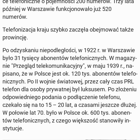
ce te­le­fo­nicz­ne o po­jem­no­ści 200 numerów. Trzy lata
później w War­sza­wie funk­cjo­no­wa­ło już 520
numerów.
Te­le­fo­ni­za­cja kraju szybko zaczęła obej­mo­wać także
pro­win­cję.
Po od­zy­ska­niu nie­pod­le­gło­ści, w 1922 r. w War­sza­wie
było 31 tysięcy abo­nen­tów te­le­fo­nicz­nych. W ma­ga­zy­
nie "Prze­gląd te­le­ko­mu­ni­ka­cyj­ny", w maju 1939 r., na­
pi­sa­no, że w Polsce jest ok. 120 tys. abo­nen­tów te­le­fo­
nicz­nych. Po II wojnie świa­to­wej, przez cały czas PRL
telefon dla osoby pry­wat­nej był luk­su­sem. Po zło­że­niu
od­po­wied­nie­go podania o pod­łą­cze­nie te­le­fo­nu,
czekało się na to 15 – 20 lat, a czasami jeszcze dłużej.
W połowie lat 70. było w Polsce ok. 600 tys. abo­nen­
tów te­le­fo­nicz­nych, z czego więk­szość sta­no­wi­ły in­
sty­tu­cje.