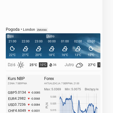
Pogoda
•
London
ZMIANA
Dziś
Jutro
21:00
22:00
23:00
00:00
01:00
02:00
03:00
04:00
22°C
21°C
20°C
18°C
16°C
13°C
12°C
12°C
Dziś
Jutro
25°C
27°C
10°C
11°C
36
Kurs NBP
Forex
Z DNIA: 7 SIERPNIA
AKTUALIZACJA:
7 SIERPNIA, 21:00
5.0134
GBP
-0.0085
4.2982
EUR
-0.0068
3.7236
USD
-0.0084
4.6049
CHF
-0.0031