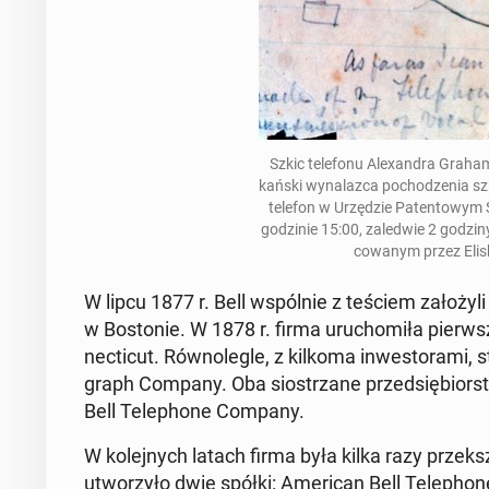
Szkic te­le­fo­nu Ale­xan­dra Grah
kań­ski wy­na­laz­ca po­cho­dze­nia s
telefon w Urzę­dzie Pa­ten­to­wym
go­dzi­nie 15:00, za­le­d­wie 2 godz
co­wa­nym przez Eli
W lipcu 1877 r. Bell wspól­nie z teściem za­ło­ży­li
w Bo­sto­nie. W 1878 r. firma uru­cho­mi­ła pierw­
nec­ti­cut. Rów­no­le­gle, z kilkoma in­we­sto­ra­mi
graph Company. Oba sio­strza­ne przed­się­bior­st
Bell Te­le­pho­ne Company.
W ko­lej­nych latach firma była kilka razy prze­ks
utwo­rzy­ło dwie spółki: Ame­ri­can Bell Te­le­pho­n