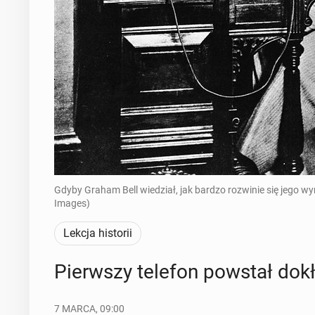
Gdyby Graham Bell wiedział, jak bardzo rozwinie się jego wy
Images)
Lekcja historii
Pierw­szy telefon powstał do­kł
7 MARCA, 09:00