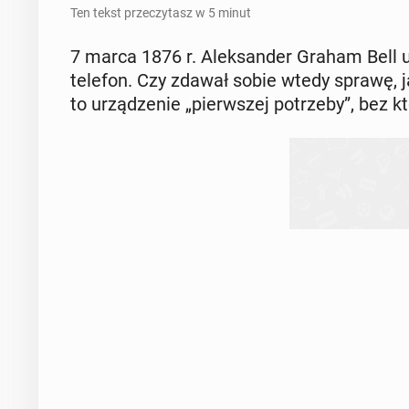
Ten tekst przeczytasz w 5 minut
7 marca 1876 r. Alek­san­der Graham Bell u
telefon. Czy zdawał sobie wtedy sprawę, ja
to urzą­dze­nie „pierw­szej po­trze­by”, bez 