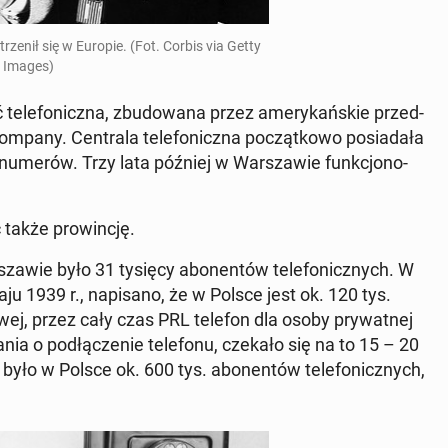
strze­nił się w Europie. (Fot. Corbis via Getty
Images)
te­le­fo­nicz­na, zbu­do­wa­na przez ame­ry­kań­skie przed­
Company. Cen­tra­la te­le­fo­nicz­na po­cząt­ko­wo po­sia­da­ła
200 numerów. Trzy lata później w War­sza­wie funk­cjo­no­
 także pro­win­cję.
­sza­wie było 31 tysięcy abo­nen­tów te­le­fo­nicz­nych. W
maju 1939 r., na­pi­sa­no, że w Polsce jest ok. 120 tys.
to­wej, przez cały czas PRL telefon dla osoby pry­wat­nej
nia o pod­łą­cze­nie te­le­fo­nu, czekało się na to 15 – 20
było w Polsce ok. 600 tys. abo­nen­tów te­le­fo­nicz­nych,