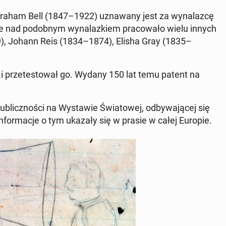
 Graham Bell (1847–1922) uzna­wa­ny jest za wy­na­laz­cę
cie nad po­dob­nym wy­na­laz­kiem pra­co­wa­ło wielu innych
), Johann Reis (1834–1874), Elisha Gray (1835–
ek i prze­te­sto­wał go. Wydany 150 lat temu patent na
u­blicz­no­ści na Wy­sta­wie Świa­to­wej, od­by­wa­ją­cej się
. In­for­ma­cje o tym ukazały się w prasie w całej Europie.