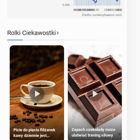
Źródło: currencybeacon.com
›
Rolki Ciekawostki
Zapach czekolady może
Picie do pięciu filiżanek
ułatwiać trening siłowy
kawy dziennie jest