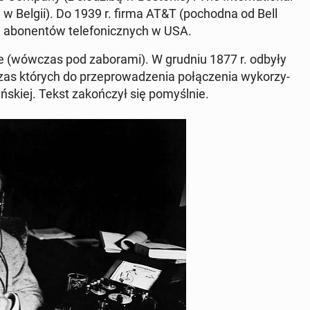
li w Belgii). Do 1939 r. firma AT&T (po­chod­na od Bell
h abo­nen­tów te­le­fo­nicz­nych w USA.
ie (wówczas pod za­bo­ra­mi). W grudniu 1877 r. odbyły
czas których do prze­pro­wa­dze­nia po­łą­cze­nia wy­ko­rzy­
ń­skiej. Tekst za­koń­czył się po­myśl­nie.