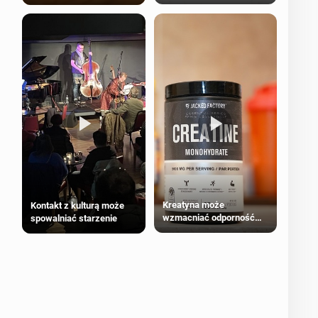
bezpieczne dla
większości dorosłych
Kreatyna może
Kontakt z kulturą może
wzmacniać odporność
spowalniać starzenie
przeciw nowotworom