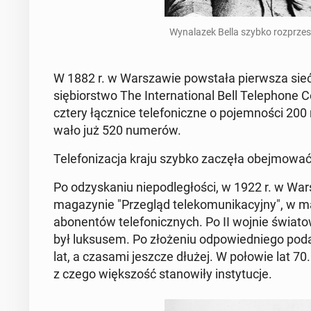
Wy­na­la­zek Bella szybko roz­prze­
W 1882 r. w War­sza­wie po­wsta­ła pierw­sza sieć 
się­bior­stwo The In­ter­na­tio­nal Bell Te­le­pho­ne 
cztery łącz­ni­ce te­le­fo­nicz­ne o po­jem­no­ści 
wa­ło już 520 numerów.
Te­le­fo­ni­za­cja kraju szybko zaczęła obej­mo­wać
Po od­zy­ska­niu nie­pod­le­gło­ści, w 1922 r. w War
ma­ga­zy­nie "Prze­gląd te­le­ko­mu­ni­ka­cyj­ny", w 
abo­nen­tów te­le­fo­nicz­nych. Po II wojnie świa­
był luk­su­sem. Po zło­że­niu od­po­wied­nie­go poda
lat, a czasami jeszcze dłużej. W połowie lat 70. 
z czego więk­szość sta­no­wi­ły in­sty­tu­cje.