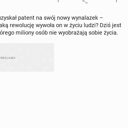
zyskał patent na swój nowy wy­na­la­zek –
ką re­wo­lu­cję wywoła on w życiu ludzi? Dziś jest
którego miliony osób nie wy­obra­ża­ją sobie życia.