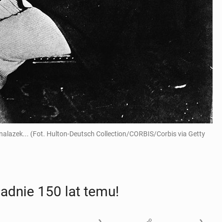
nalazek... (Fot. Hulton-Deutsch Collection/CORBIS/Corbis via Getty
ad­nie 150 lat temu!