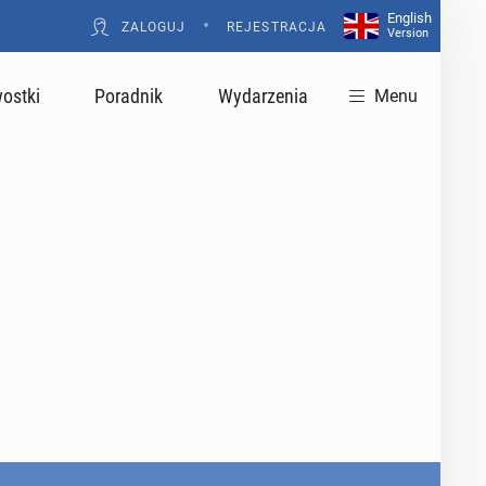
English
•
ZALOGUJ
REJESTRACJA
Version
ostki
Poradnik
Wydarzenia
Menu