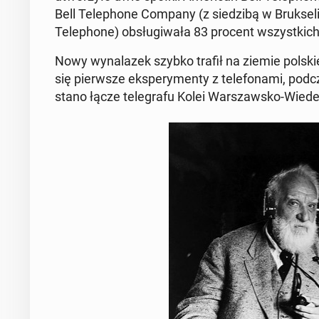
Bell Te­le­pho­ne Company (z sie­dzi­bą w Bruk­se­
Te­le­pho­ne) ob­słu­gi­wa­ła 83 procent wszyst­kic
Nowy wy­na­la­zek szybko trafił na ziemie polsk
się pierw­sze eks­pe­ry­men­ty z te­le­fo­na­mi, pod
sta­no łącze te­le­gra­fu Kolei War­szaw­sko-Wie­de