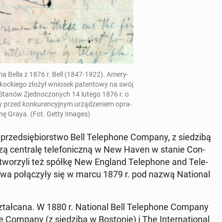
ama Bella z 1876 r. Bell (1847-1922). Ame­ry­
zkoc­kie­go złożył wniosek pa­ten­to­wy na swój
 Stanów Zjed­no­czo­nych 14 lutego 1876 r. o
iny przed kon­ku­ren­cyj­nym urzą­dze­niem opra­
shę Graya. (Fot. Getty Images)
 przed­się­bior­stwo Bell Te­le­pho­ne Company, z sie­dzi­bą
szą cen­tra­lę te­le­fo­nicz­ną w New Haven w stanie Con­
, stwo­rzy­li też spółkę New England Te­le­pho­ne and Te­le­
wa po­łą­czy­ły się w marcu 1879 r. pod nazwą Na­tio­nal
ztał­ca­na. W 1880 r. Na­tio­nal Bell Te­le­pho­ne Company
e Company (z sie­dzi­bą w Bo­sto­nie) i The In­ter­na­tio­nal