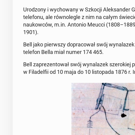
Uro­dzo­ny i wy­cho­wa­ny w Szkocji Alek­san­der
te­le­fo­nu, ale rów­no­le­gle z nim na całym świe
na­ukow­ców, m.in. Antonio Meucci (1808–1889
1901).
Bell jako pierw­szy do­pra­co­wał swój wy­na­la­z
telefon Bella miał numer 174 465.
Bell za­pre­zen­to­wał swój wy­na­la­zek sze­ro­kiej p
w Fi­la­del­fii od 10 maja do 10 li­sto­pa­da 1876 r