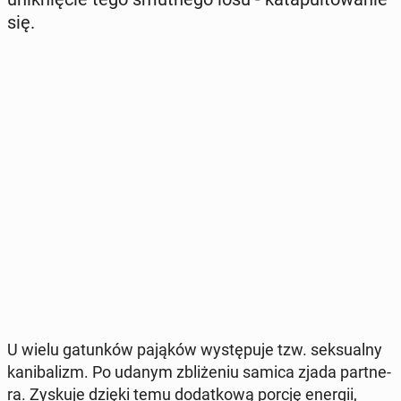
się.
U wielu ga­tun­ków pająków wy­stę­pu­je tzw. sek­su­al­ny
ka­ni­ba­lizm. Po udanym zbli­że­niu samica zjada part­ne­
ra. Zyskuje dzięki temu do­dat­ko­wą porcję energii,