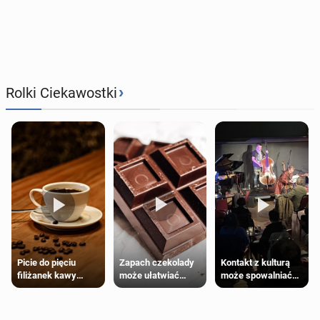
›
Rolki Ciekawostki
Zapach czekolady
Kontakt z kulturą
Picie do pięciu
może ułatwiać
może spowalniać
filiżanek kawy
trening siłowy
starzenie
dziennie jest
bezpieczne dla
większości