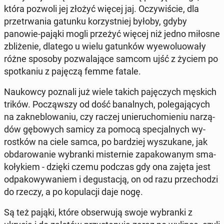
która pozwoli jej złożyć więcej jaj. Oczy­wi­ście, dla
prze­trwa­nia gatunku ko­rzyst­niej byłoby, gdyby
panowie-pająki mogli przeżyć więcej niż jedno miłosne
zbli­że­nie, dlatego u wielu ga­tun­ków wy­ewo­lu­owa­ły
różne sposoby po­zwa­la­ją­ce samcom ujść z życiem po
spo­tka­niu z pajęczą femme fatale.
Na­ukow­cy poznali już wiele takich pa­ję­czych męskich
trików. Po­cząw­szy od dość ba­nal­nych, po­le­ga­ją­cych
na za­kne­blo­wa­niu, czy raczej unie­ru­cho­mie­niu na­rzą­
dów gę­bo­wych samicy za pomocą spe­cjal­nych wy­
rost­ków na ciele samca, po bar­dziej wy­szu­ka­ne, jak
ob­da­ro­wa­nie wy­bran­ki mi­ster­nie za­pa­ko­wa­nym sma­
ko­ły­kiem - dzięki czemu podczas gdy ona zajęta jest
od­pa­ko­wy­wa­niem i de­gu­sta­cją, on od razu prze­cho­dzi
do rzeczy, a po ko­pu­la­cji daje nogę.
Są też pająki, które ob­ser­wu­ją swoje wy­bran­ki z