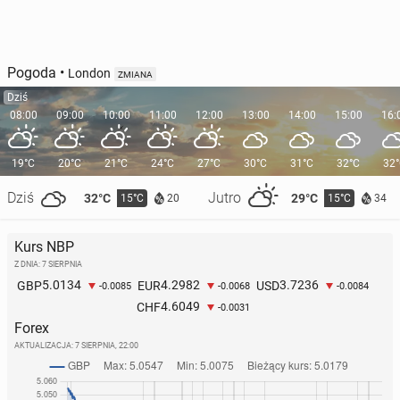
Pogoda
•
London
ZMIANA
Dziś
08:00
09:00
10:00
11:00
12:00
13:00
14:00
15:00
16:
19°C
20°C
21°C
24°C
27°C
30°C
31°C
32°C
32
Dziś
Jutro
32°C
29°C
15°C
15°C
20
34
Kurs NBP
Z DNIA: 7 SIERPNIA
5.0134
4.2982
3.7236
GBP
EUR
USD
-0.0085
-0.0068
-0.0084
4.6049
CHF
-0.0031
Forex
AKTUALIZACJA:
7 SIERPNIA, 22:00