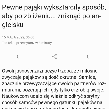
Pewne pająki wy­kształ­ci­ły sposób,
aby po zbli­że­niu... zniknąć po an­
giel­sku
15 MAJA 2022, 06:00
Ten tekst przeczytasz w 3 minuty
Gwoli ja­sno­ści za­zna­czyć trzeba, że miłosne
zwy­cza­je pająków są dość okrutne. Samice,
znacz­nie prze­wyż­sza­ją­ce swoich part­ne­rów roz­
mia­ra­mi, po­że­ra­ją ich, gdy tylko ci zrobią swoje.
Na­ukow­com udało się właśnie odkryć sprytny
sposób samców pewnego gatunku pająków na
unik­nię­cie tego smut­ne­go losu - ka­ta­pul­to­wa­nie