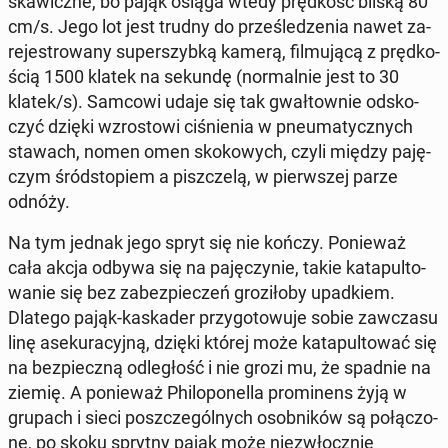
ska­wicz­ne, bo pająk osiąga wtedy pręd­kość bliską 80
cm/s. Jego lot jest trudny do prze­śle­dze­nia nawet za­
re­je­stro­wa­ny su­per­szyb­ką kamerą, fil­mu­ją­cą z pręd­ko­
ścią 1500 klatek na sekundę (nor­mal­nie jest to 30
klatek/s). Samcowi udaje się tak gwał­tow­nie od­sko­
czyć dzięki wzro­sto­wi ci­śnie­nia w pneu­ma­tycz­nych
stawach, nomen omen sko­ko­wych, czyli między pa­ję­
czym śród­sto­piem a pisz­cze­lą, w pierw­szej parze
odnóży.
Na tym jednak jego spryt się nie kończy. Po­nie­waż
cała akcja odbywa się na pa­ję­czy­nie, takie ka­ta­pul­to­
wa­nie się bez za­bez­pie­czeń gro­zi­ło­by upad­kiem.
Dlatego pająk-ka­ska­der przy­go­to­wu­je sobie za­wcza­su
linę ase­ku­ra­cyj­ną, dzięki której może ka­ta­pul­to­wać się
na bez­piecz­ną od­le­głość i nie grozi mu, że spadnie na
ziemię. A po­nie­waż Phi­lo­po­nel­la pro­mi­nens żyją w
grupach i sieci po­szcze­gól­nych osob­ni­ków są po­łą­czo­
ne, po skoku sprytny pająk może nie­zwłocz­nie