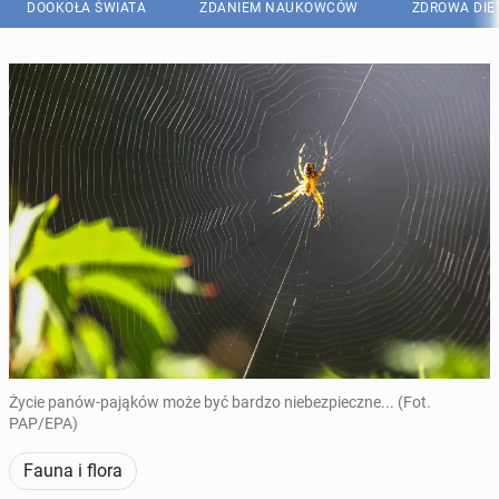
DOOKOŁA ŚWIATA
ZDANIEM NAUKOWCÓW
ZDROWA DIE
Życie panów-pająków może być bardzo niebezpieczne... (Fot.
PAP/EPA)
Fauna i flora