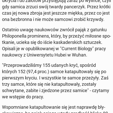
ukrycia i do zalotów przy­stę­pu­ją zaraz po wylince, czyli
gdy samica zrzuci swój twardy pan­ce­rzyk. Przez krótki
czas jej nowa zbroja jest jeszcze miękka, przez co jest
ona bez­bron­na i nie może samcowi zrobić krzywdy.
Ostat­nio uwagę na­ukow­ców zwrócił pająk z gatunku
Phi­lo­po­nel­la pro­mi­nens, który, by przeżyć miłosne spo­
tka­nie, ucieka się do iście ka­ska­der­skich sztu­czek.
Opisali je w opu­bli­ko­wa­nej w "Current Biology" pracy
na­ukow­cy z Uni­wer­sy­te­tu Hubei w Wuhan.
"Prze­pro­wa­dzi­li­śmy 155 udanych kryć, spośród
których 152 (97,4 proc.) samce ka­ta­pul­to­wa­ły się po
pierw­szym kryciu. I wszyst­kie te samce prze­ży­ły. Zaś
trzy samce, które się nie ka­ta­pul­to­wa­ły, zostały
schwy­ta­ne, zabite i zje­dzo­ne przez samice" - czytamy
we wstępie do pracy.
Wspo­mnia­ne ka­ta­pul­to­wa­nie się jest na­praw­dę bły­