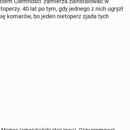
ę­ciem Ciem­no­ści' za­mie­rza za­in­sta­lo­wać w
ie­to­pe­rzy. 40 lat po tym, gdy jednego z nich ugryzł
 się komarów, bo jeden nie­to­perz zjada tych
.
 Moines (ame­ry­kań­ski stan Iowa), Ozzy pro­mo­wał