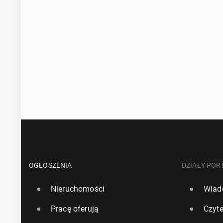
OGŁOSZENIA
DZIAŁY POR
Nieruchomości
Wiad
Pracę oferują
Czyte