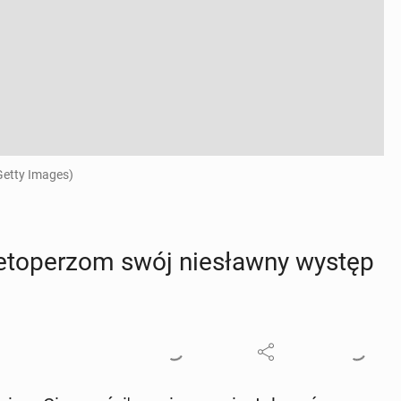
Getty Images)
e­to­pe­rzom swój nie­sław­ny występ