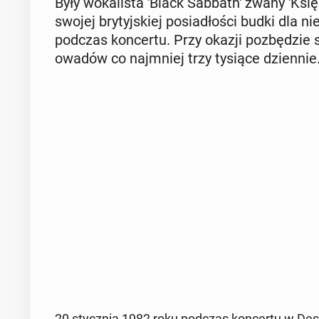
Były wo­ka­li­sta 'Black Sab­ba­th' zwany 'K­si
swojej bry­tyj­skiej po­sia­dło­ści budki dla n
podczas kon­cer­tu. Przy okazji po­zbę­dzie
owadów co naj­mniej trzy tysiące dzien­nie
20 stycz­nia 1982 roku podczas kon­cer­tu w Des