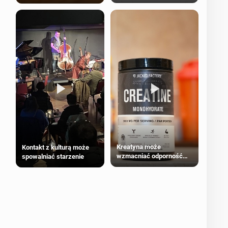
bezpieczne dla
większości dorosłych
Kreatyna może
Kontakt z kulturą może
wzmacniać odporność
spowalniać starzenie
przeciw nowotworom