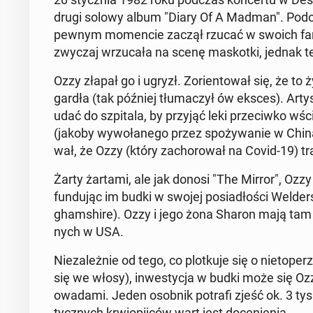
drugi solowy album "Diary Of A Madman". Po­dob
pewnym mo­men­cie zaczął rzucać w swoich fa
zwy­czaj wrzu­ca­ła na scenę ma­skot­ki, jednak te
Ozzy złapał go i ugryzł. Zo­rien­to­wał się, że 
gardła (tak później tłu­ma­czył ów eksces). Artys
udać do szpi­ta­la, by przyjąć leki prze­ciw­ko wście
(jakoby wy­wo­ła­ne­go przez spo­ży­wa­nie w China
wał, że Ozzy (który za­cho­ro­wał na Covid-19) tra
Żarty żartami, ale jak donosi "The Mirror", Ozzy p
fun­du­jąc im budki w swojej po­sia­dło­ści Welde
gham­shi­re). Ozzy i jego żona Sharon mają tam 
nych w USA.
Nie­za­leż­nie od tego, co plot­ku­je się o nie­to­pe
się we włosy), in­we­sty­cja w budki może się O
owadami. Jeden osobnik potrafi zjeść ok. 3 tys.
tycz­nych krwio­pij­ców wart jest do­ce­nie­nia.