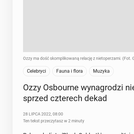
Ozzy ma dość skomplikowaną relację z nietoperzami. (Fot. 
Celebryci
Fauna i flora
Muzyka
Ozzy Osbo­ur­ne wy­na­gro­dzi ni
sprzed czte­rech dekad
28 LIPCA 2022, 08:00
Ten tekst przeczytasz w 2 minuty