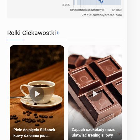
Źródło: currencybeacon.com
›
Rolki Ciekawostki
Zapach czekolady może
Picie do pięciu filiżanek
ułatwiać trening siłowy
kawy dziennie jest