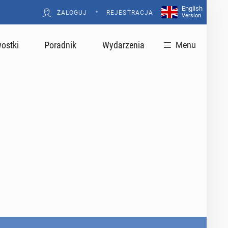
English
•
ZALOGUJ
REJESTRACJA
Version
ostki
Poradnik
Wydarzenia
Menu