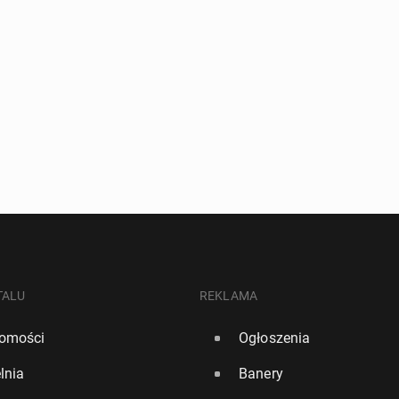
TALU
REKLAMA
omości
Ogłoszenia
lnia
Banery