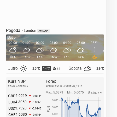
Pogoda
•
London
ZMIANA
Jutro
00:00
01:00
02:00
03:00
04:00
05:00
05:33
06:00
15°C
15°C
15°C
15°C
15°C
14°C
14°C
Jutro
Sobota
25°C
29°C
14°C
14°C
28
Kurs NBP
Forex
Z DNIA: 6 SIERPNIA
AKTUALIZACJA:
6 SIERPNIA, 23:10
5.0219
GBP
-0.0144
4.3050
EUR
-0.0068
3.7320
USD
-0.0148
4.6080
CHF
-0.0164