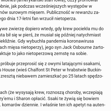
­nie, jak podczas wcze­śniej­szych wy­stę­pów w
nów surowym mięsem. Pu­blicz­ność w rewanżu za­
go dnia 17-letni fan wrzucił nie­to­pe­rza.
to żywe zwierzę dopiero wtedy, gdy krew po­cie­kła mu do
ta bił się w pierś, że musiał się później na­tych­miast
­kliź­nie. Gdy wy­bu­chła pan­de­mia ko­ro­na­wi­ru­sa
ch mięsa nie­to­pe­rzy), jego syn Jack Osbo­ur­ne żar­to­
k­tu­je to jako nie­to­pe­rzo­wą zemstę na sobie.
róbuje prze­pro­sić się z owymi la­ta­ją­cy­mi ssakami,
rs House (wieś Chal­font St Peter w hrab­stwie Buc­kin­
zresztą nie­ba­wem za­miesz­kać po 25 latach spę­dzo­
r­zach (że wy­sy­sa­ją krew, roz­no­szą choroby, wcze­pia­ją
zzy’emu i Sharon opłacić. Ssaki te żywią się bowiem
 komarów dzien­nie. I właśnie ten ich apetyt na au­ten­