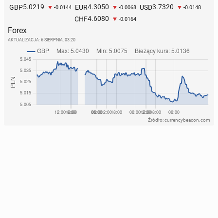
5.0219
4.3050
3.7320
GBP
EUR
USD
-0.0144
-0.0068
-0.0148
4.6080
CHF
-0.0164
Forex
AKTUALIZACJA:
6 SIERPNIA, 03:20
Źródło: currencybeacon.com