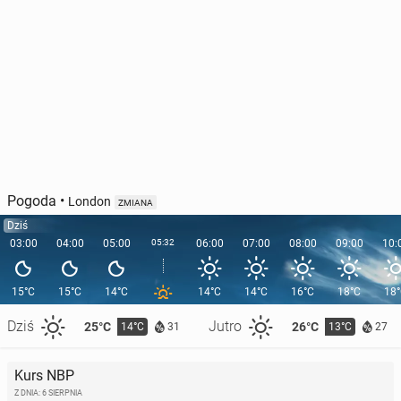
Pogoda
•
London
ZMIANA
Dziś
03:00
04:00
05:00
05:32
06:00
07:00
08:00
09:00
10:
15°C
15°C
14°C
14°C
14°C
16°C
18°C
18
Dziś
Jutro
25°C
26°C
14°C
13°C
31
27
Kurs NBP
Z DNIA: 6 SIERPNIA