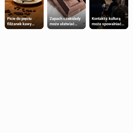
Zapach czekolady
Kontakt z kulturą
Picie do pięciu
może ułatwiać
może spowalniać
filiżanek kawy
trening siłowy
starzenie
dziennie jest
bezpieczne dla
większości
dorosłych