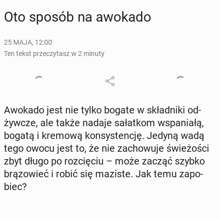
Oto sposób na awokado
25 MAJA, 12:00
Ten tekst przeczytasz w 2 minuty
Awokado jest nie tylko bogate w skład­ni­ki od­
żyw­cze, ale także nadaje sa­łat­kom wspa­nia­łą,
bogatą i kremową kon­sy­sten­cję. Jedyną wadą
tego owocu jest to, że nie za­cho­wu­je świe­żo­ści
zbyt długo po roz­cię­ciu – może zacząć szybko
brą­zo­wieć i robić się maziste. Jak temu za­po­
biec?