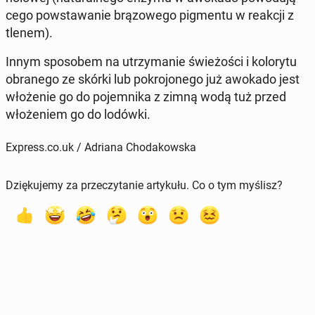
ce­go po­wsta­wa­nie brą­zo­we­go pig­men­tu w reakcji z
tlenem).
Innym spo­so­bem na utrzy­ma­nie świe­żo­ści i ko­lo­ry­tu
ob­ra­ne­go ze skórki lub po­kro­jo­ne­go już awokado jest
wło­że­nie go do po­jem­ni­ka z zimną wodą tuż przed
wło­że­niem go do lodówki.
Express.co.uk / Adriana Chodakowska
Dziękujemy za przeczytanie artykułu. Co o tym myślisz?