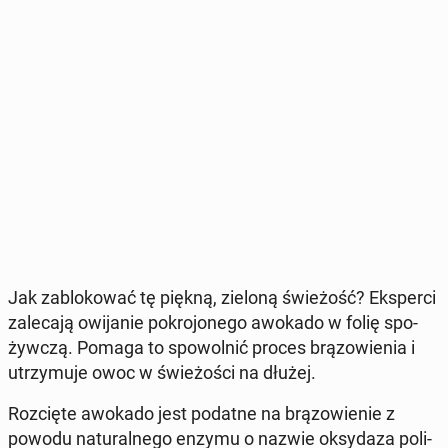
Jak za­blo­ko­wać tę piękną, zieloną świe­żość?
Eks­per­ci
za­le­ca­ją owi­ja­nie po­kro­jo­ne­go awokado w folię spo­
żyw­czą. Pomaga to spo­wol­nić proces brą­zo­wie­nia i
utrzy­mu­je owoc w świe­żo­ści na dłużej.
Roz­cię­te awokado jest podatne na brą­zo­wie­nie z
powodu na­tu­ral­ne­go enzymu o nazwie oksy­da­za po­li­