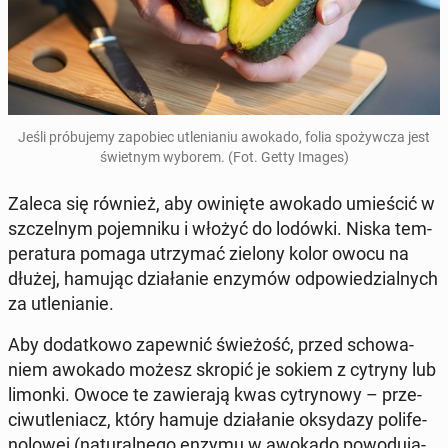
Jeśli pró­bu­je­my za­po­biec utle­nia­niu awokado, folia spo­żyw­cza jest
świet­nym wyborem. (Fot. Getty Images)
Zaleca się również, aby owi­nię­te awokado umie­ścić w
szczel­nym po­jem­ni­ku i włożyć do lodówki. Niska tem­
pe­ra­tu­ra pomaga utrzy­mać zielony kolor owocu na
dłużej, hamując dzia­ła­nie enzymów od­po­wie­dzial­nych
za utle­nia­nie.
Aby do­dat­ko­wo za­pew­nić świe­żość, przed scho­wa­
niem awokado możesz skropić je sokiem z cytryny lub
limonki. Owoce te za­wie­ra­ją kwas cy­try­no­wy – prze­
ciw­u­tle­niacz, który hamuje dzia­ła­nie oksy­da­zy po­li­fe­
no­lo­wej (na­tu­ral­ne­go enzymu w awokado po­wo­du­ją­