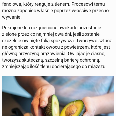
fe­no­lo­wa, który reaguje z tlenem. Pro­ce­so­wi temu
można za­po­biec właśnie poprzez wła­ści­we prze­cho­
wy­wa­nie.
Po­kro­jo­ne lub roz­gnie­cio­ne awokado po­zo­sta­nie
zielone przez co naj­mniej dwa dni, jeśli zo­sta­nie
szczel­nie owi­nię­te folią spo­żyw­czą. Two­rzy­wo sztucz­
ne ogra­ni­cza kontakt owocu z po­wie­trzem, które jest
główną przy­czy­ną brą­zo­wie­nia. Owi­ja­jąc je ciasno,
two­rzysz sku­tecz­ną, szczel­ną barierę ochron­ną,
zmniej­sza­jąc ilość tlenu do­cie­ra­ją­ce­go do miąższu.