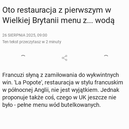
Oto re­stau­ra­cja z pierw­szym w
Wiel­kiej Bry­ta­nii menu z... wodą
26 SIERPNIA 2025, 09:00
Ten tekst przeczytasz w 2 minuty
Fran­cu­zi słyną z za­mi­ło­wa­nia do wy­kwint­nych
win. 'La Popote', re­stau­ra­cja w stylu fran­cu­skim
w pół­noc­nej Anglii, nie jest wy­jąt­kiem. Jednak
pro­po­nu­je także coś, czego w UK jeszcze nie
było - pełne menu wód bu­tel­ko­wa­nych.