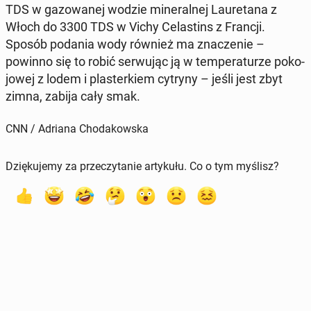
TDS w ga­zo­wa­nej wodzie mi­ne­ral­nej Lau­re­ta­na z
Włoch do 3300 TDS w Vichy Ce­la­stins z Francji.
Sposób podania wody również ma zna­cze­nie –
powinno się to robić ser­wu­jąc ją w tem­pe­ra­tu­rze po­ko­
jo­wej z lodem i pla­ster­kiem cytryny – jeśli jest zbyt
zimna, zabija cały smak.
CNN / Adriana Chodakowska
Dziękujemy za przeczytanie artykułu. Co o tym myślisz?