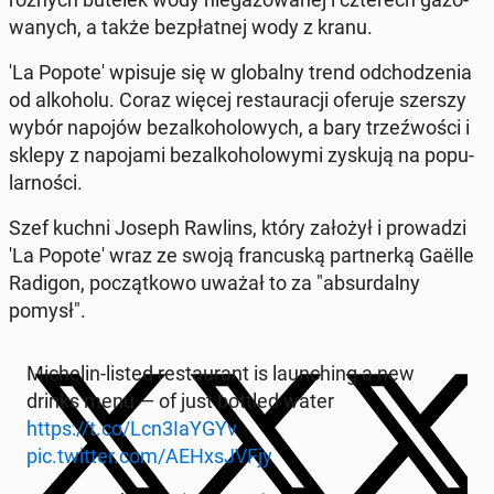
wa­nych, a także bez­płat­nej wody z kranu.
'La Popote' wpisuje się w glo­bal­ny trend od­cho­dze­nia
od al­ko­ho­lu. Coraz więcej re­stau­ra­cji oferuje szerszy
wybór napojów bez­al­ko­ho­lo­wych, a bary trzeź­wo­ści i
sklepy z na­po­ja­mi bez­al­ko­ho­lo­wy­mi zyskują na po­pu­
lar­no­ści.
Szef kuchni Joseph Rawlins, który założył i pro­wa­dzi
'La Popote' wraz ze swoją fran­cu­ską part­ner­ką Gaëlle
Radigon, po­cząt­ko­wo uważał to za "ab­sur­dal­ny
pomysł".
Mi­che­lin-listed re­stau­rant is laun­ching a new
drinks menu — of just bottled water
https://t.co/Lcn3IaYGYv
pic.twitter.com/AEHxsJVFjy