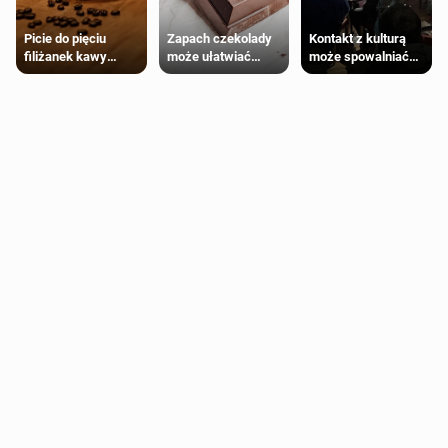
Zapach czekolady
Kontakt z kulturą
Picie do pięciu
może ułatwiać
może spowalniać
filiżanek kawy
trening siłowy
starzenie
dziennie jest
bezpieczne dla
większości
dorosłych