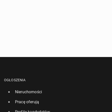
OGŁOSZENIA
Nieruchomości
Pracę oferują
Profile kandydatów