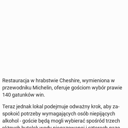
Re­stau­ra­cja w hrab­stwie Che­shi­re, wy­mie­nio­na w
prze­wod­ni­ku Mi­che­lin, oferuje gościom wybór prawie
140 ga­tun­ków win.
Teraz jednak lokal po­dej­mu­je odważny krok, aby za­
spo­ko­ić po­trze­by wy­ma­ga­ją­cych osób nie­pi­ją­cych
alkohol - goście będą mogli wy­bie­rać spośród trzech
różnych butelek wody nie­ga­zo­wa­nej i czte­rech ga­zo­