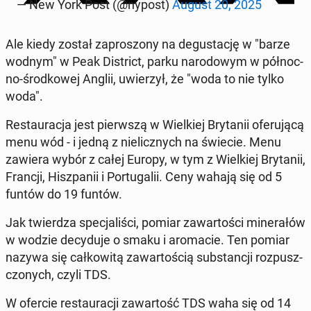
— New York Post (@nypost)
August 20, 2025
Ale kiedy został za­pro­szo­ny na de­gu­sta­cję w "barze
wodnym" w Peak Di­strict, parku na­ro­do­wym w pół­noc­
no-środ­ko­wej Anglii, uwie­rzył, że "woda to nie tylko
woda".
Re­stau­ra­cja jest pierw­szą w Wiel­kiej Bry­ta­nii ofe­ru­ją­cą
menu wód - i jedną z nie­licz­nych na świecie. Menu
zawiera wybór z całej Europy, w tym z Wiel­kiej Bry­ta­nii,
Francji, Hisz­pa­nii i Por­tu­ga­lii. Ceny wahają się od 5
funtów do 19 funtów.
Jak twier­dza spe­cja­li­ści, pomiar za­war­to­ści mi­ne­ra­łów
w wodzie de­cy­du­je o smaku i aro­ma­cie. Ten pomiar
nazywa się cał­ko­wi­tą za­war­to­ścią sub­stan­cji roz­pusz­
czo­nych, czyli TDS.
W ofercie re­stau­ra­cji za­war­tość TDS waha się od 14