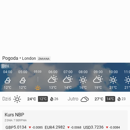
Pogoda
•
London
ZMIANA
Dziś
04:00
05:00
05:33
06:00
07:00
08:00
09:00
10:00
11:
12°C
12°C
13°C
14°C
16°C
19°C
21°C
21
Dziś
Jutro
24°C
27°C
12°C
14°C
26
23
Kurs NBP
Z DNIA: 7 SIERPNIA
5.0134
4.2982
3.7236
GBP
EUR
USD
-0.0085
-0.0068
-0.0084