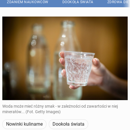
ZDANIEM NAUKOWCÓW
DOOKOŁA ŚWIATA
ZDROWA DIE
Woda może mieć różny smak - w zależności od zawartości w niej
minerałów... (Fot. Getty Images)
Nowinki kulinarne
Dookoła świata