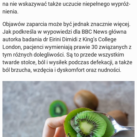
na nie wska­zy­wać także uczucie nie­peł­ne­go wy­próż­
nie­nia.
Objawów za­par­cia może być jednak znacz­nie więcej.
Jak pod­kre­śla w wy­po­wie­dzi dla BBC News główna
autorka badania dr Eirini Dimidi z King’s College
London, pa­cjen­ci wy­mie­nia­ją prawie 30 zwią­za­nych z
tym różnych do­le­gli­wo­ści. Są to przede wszyst­kim
twarde stolce, ból i wysiłek podczas de­fe­ka­cji, a także
ból brzucha, wzdęcia i dys­kom­fort oraz nud­no­ści.