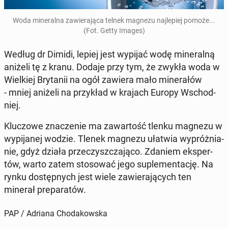
Woda mi­ne­ral­na za­wie­ra­ją­ca telnek magnezu naj­le­piej pomoże...
(Fot. Getty Images)
Według dr Dimidi, lepiej jest wypijać wodę mi­ne­ral­ną
aniżeli tę z kranu. Dodaje przy tym, że zwykła woda w
Wiel­kiej Bry­ta­nii na ogół zawiera mało mi­ne­ra­łów
- mniej aniżeli na przy­kład w krajach Europy Wschod­
niej.
Klu­czo­we zna­cze­nie ma za­war­tość tlenku magnezu w
wy­pi­ja­nej wodzie. Tlenek magnezu ułatwia wy­próż­nia­
nie, gdyż działa prze­czysz­cza­ją­co. Zdaniem eks­per­
tów, warto zatem sto­so­wać jego su­ple­men­ta­cję. Na
rynku do­stęp­nych jest wiele za­wie­ra­ją­cych ten
minerał pre­pa­ra­tów.
PAP / Adriana Chodakowska