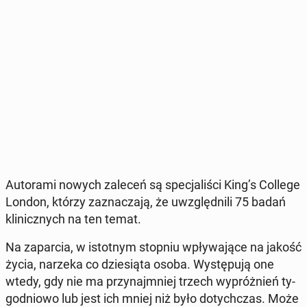
Au­to­ra­mi nowych zaleceń są spe­cja­li­ści King’s College
London, którzy za­zna­cza­ją, że uwzględ­ni­li 75 badań
kli­nicz­nych na ten temat.
Na za­par­cia, w istot­nym stopniu wpły­wa­ją­ce na jakość
życia, narzeka co dzie­sią­ta osoba. Wy­stę­pu­ją one
wtedy, gdy nie ma przy­naj­mniej trzech wy­próż­nień ty­
go­dnio­wo lub jest ich mniej niż było do­tych­czas. Może