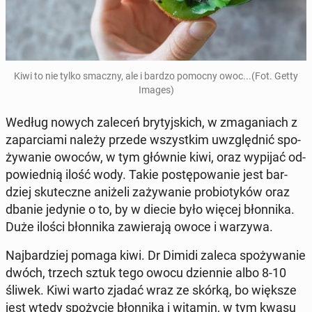
Kiwi to nie tylko smaczny, ale i bardzo pomocny owoc...(Fot. Getty
Images)
Według nowych zaleceń bry­tyj­skich, w zma­ga­niach z
za­par­cia­mi należy przede wszyst­kim uwzględ­nić spo­
ży­wa­nie owoców, w tym głównie kiwi, oraz wypijać od­
po­wied­nią ilość wody. Takie po­stę­po­wa­nie jest bar­
dziej sku­tecz­ne aniżeli za­ży­wa­nie pro­bio­ty­ków oraz
dbanie jedynie o to, by w diecie było więcej błon­ni­ka.
Duże ilości błon­ni­ka za­wie­ra­ją owoce i warzywa.
Naj­bar­dziej pomaga kiwi. Dr Dimidi zaleca spo­ży­wa­nie
dwóch, trzech sztuk tego owocu dzien­nie albo 8-10
śliwek. Kiwi warto zjadać wraz ze skórką, bo większe
jest wtedy spo­ży­cie błon­ni­ka i witamin, w tym kwasu