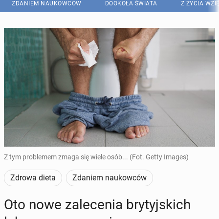
ZDANIEM NAUKOWCÓW
DOOKOŁA ŚWIATA
Z ŻYCIA WZI
Z tym problemem zmaga się wiele osób... (Fot. Getty Images)
Zdrowa dieta
Zdaniem naukowców
Oto nowe za­le­ce­nia bry­tyj­skich