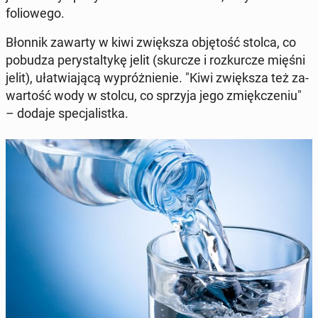
fo­lio­we­go.
Błonnik zawarty w kiwi zwięk­sza ob­ję­tość stolca, co
pobudza pe­ry­stal­ty­kę jelit (skurcze i roz­kur­cze mięśni
jelit), uła­twia­ją­cą wy­próż­nie­nie. "Kiwi zwięk­sza też za­
war­tość wody w stolcu, co sprzyja jego zmięk­cze­niu"
– dodaje spe­cja­list­ka.