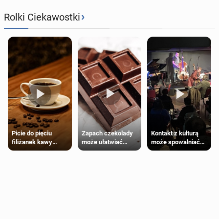
›
Rolki Ciekawostki
Zapach czekolady
Kontakt z kulturą
Picie do pięciu
może ułatwiać
może spowalniać
filiżanek kawy
trening siłowy
starzenie
dziennie jest
bezpieczne dla
większości
dorosłych