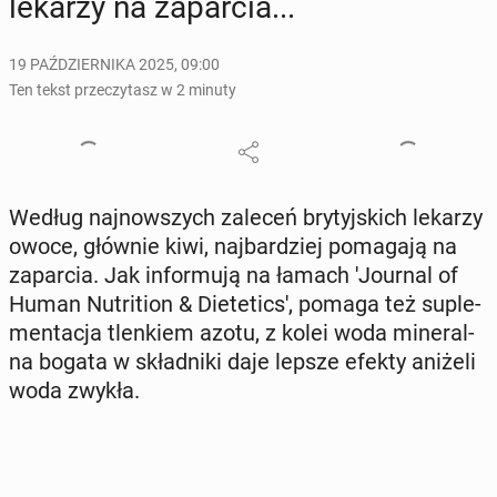
lekarzy na za­par­cia...
19 PAŹDZIERNIKA 2025, 09:00
Ten tekst przeczytasz w 2 minuty
Według naj­now­szych zaleceń bry­tyj­skich lekarzy
owoce, głównie kiwi, naj­bar­dziej po­ma­ga­ją na
za­par­cia. Jak in­for­mu­ją na łamach 'Jo­ur­nal of
Human Nu­tri­tion & Die­te­tic­s', pomaga też su­ple­
men­ta­cja tlen­kiem azotu, z kolei woda mi­ne­ral­
na bogata w skład­ni­ki daje lepsze efekty aniżeli
woda zwykła.