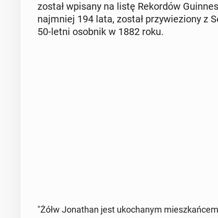
został wpisany na listę Re­kor­dów Gu­in­nes
naj­mniej 194 lata, został przy­wie­zio­ny 
50-letni osobnik w 1882 roku.
"Żółw Jo­na­than jest uko­cha­nym miesz­kań­cem 