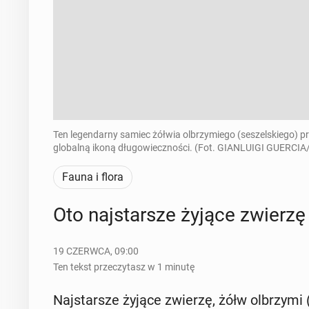
Ten legendarny samiec żółwia olbrzymiego (seszelskiego) prz
globalną ikoną długowieczności. (Fot. GIANLUIGI GUERCIA
Fauna i flora
Oto naj­star­sze żyjące zwierz
19 CZERWCA, 09:00
Ten tekst przeczytasz w 1 minutę
Naj­star­sze żyjące zwierzę, żółw ol­brzy­mi (