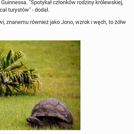
Gu­in­nes­sa. "Spo­ty­kał człon­ków rodziny kró­lew­skiej,
cał tu­ry­stów" - dodał.
o­wi, znanemu również jako Jono, wzrok i węch, to żółw