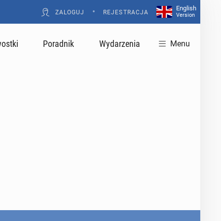
English
•
ZALOGUJ
REJESTRACJA
Version
ostki
Poradnik
Wydarzenia
Menu