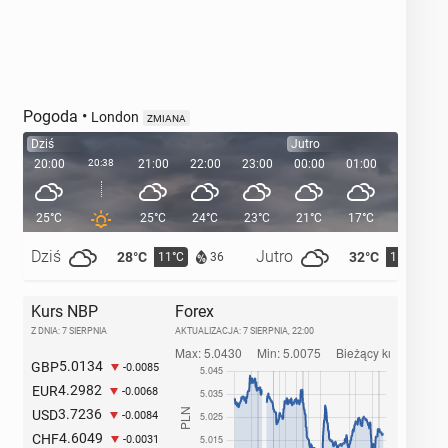
Pogoda
•
London
ZMIANA
Dziś
Jutro
20:00
20:38
21:00
22:00
23:00
00:00
01:00
02:00
25°C
25°C
24°C
23°C
21°C
17°C
15°C
Dziś
Jutro
28°C
32°C
11°C
15°C
36
Kurs NBP
Forex
Z DNIA: 7 SIERPNIA
AKTUALIZACJA:
7 SIERPNIA, 22:00
5.0134
GBP
-0.0085
4.2982
EUR
-0.0068
3.7236
USD
-0.0084
4.6049
CHF
-0.0031