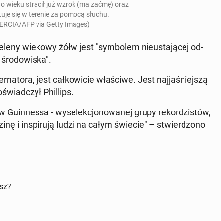
o wieku stracił już wzrok (ma zaćmę) oraz
­tu­je się w terenie za pomocą słuchu.
UERCIA/AFP via Getty Images)
eleny wiekowy żółw jest "sym­bo­lem nie­usta­ją­cej od­
śro­do­wi­ska".
­to­ra, jest cał­ko­wi­cie wła­ści­we. Jest naj­ja­śniej­szą
oświad­czył Phil­lips.
u­in­nes­sa - wy­se­lek­cjo­no­wa­nej grupy re­kor­dzi­stów,
zi­nę i in­spi­ru­ją ludzi na całym świecie" – stwier­dzo­no
isz?