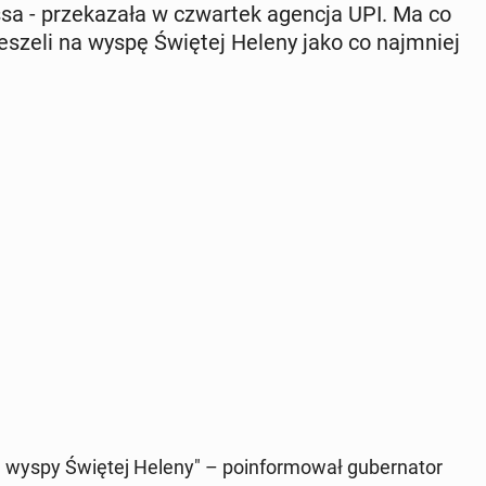
­sa - prze­ka­za­ła w czwar­tek agencja UPI. Ma co
z Seszeli na wyspę Świętej Heleny jako co naj­mniej
wyspy Świętej Heleny" – po­in­for­mo­wał gu­ber­na­tor