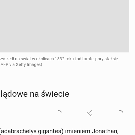
yszedł na świat w okolicach 1832 roku i od tamtej pory stał się
/AFP via Getty Images)
ę lądowe na świecie
ada­bra­che­lys gi­gan­tea) imie­niem Jo­na­than,