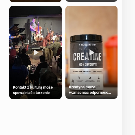
bezpieczne dla
większości dorosłych
Kreatyna może
Kontakt z kulturą może
wzmacniać odporność
spowalniać starzenie
przeciw nowotworom