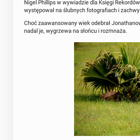
Nigel Phil­lips w wy­wia­dzie dla Księgi Re­kor­dów 
wy­stę­po­wał na ślub­nych fo­to­gra­fiach i za­chwy­
Choć za­awan­so­wa­ny wiek odebrał Jo­na­tha­n
nadal je, wy­grze­wa na słońcu i roz­mna­ża.