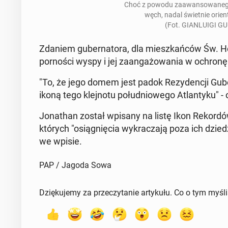
Choć z powodu za­awan­so­wa­ne­g
węch, nadal świet­nie orien
(Fot. GIAN­LU­IGI G
Zdaniem gu­ber­na­to­ra, dla miesz­kań­ców Św. H
por­no­ści wyspy i jej za­an­ga­żo­wa­nia w ochronę 
"To, że jego domem jest padok Re­zy­den­cji Gu­ber­na
ikoną tego klej­no­tu po­łu­dnio­we­go Atlan­ty­ku" - 
Jo­na­than został wpisany na listę Ikon Re­kor­dów G
których "osią­gnię­cia wy­kra­cza­ją poza ich dzie­d
we wpisie.
PAP / Jagoda Sowa
Dziękujemy za przeczytanie artykułu. Co o tym myśl