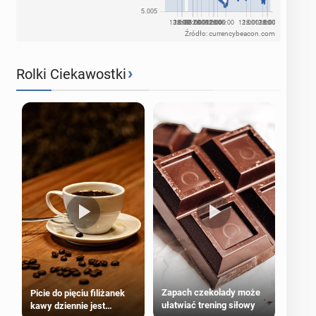
Źródło: currencybeacon.com
›
Rolki Ciekawostki
Zapach czekolady może
Picie do pięciu filiżanek
ułatwiać trening siłowy
kawy dziennie jest