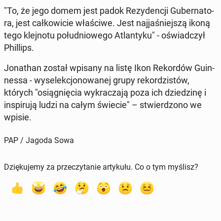
"To, że jego domem jest padok Re­zy­den­cji Gu­ber­na­to­
ra, jest cał­ko­wi­cie wła­ści­we. Jest naj­ja­śniej­szą ikoną
tego klej­no­tu po­łu­dnio­we­go Atlan­ty­ku" - oświad­czył
Phil­lips.
Jo­na­than został wpisany na listę Ikon Re­kor­dów Gu­in­
nes­sa - wy­se­lek­cjo­no­wa­nej grupy re­kor­dzi­stów,
których "osią­gnię­cia wy­kra­cza­ją poza ich dzie­dzi­nę i
in­spi­ru­ją ludzi na całym świecie" – stwier­dzo­no we
wpisie.
PAP / Jagoda Sowa
Dziękujemy za przeczytanie artykułu. Co o tym myślisz?