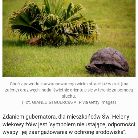
Choć z powodu za­awan­so­wa­ne­go wieku stracił już wzrok (ma
zaćmę) oraz węch, nadal świet­nie orien­tu­je się w terenie za pomocą
słuchu.
(Fot. GIAN­LU­IGI GUERCIA/AFP via Getty Images)
Zdaniem gu­ber­na­to­ra, dla miesz­kań­ców Św. Heleny
wiekowy żółw jest "sym­bo­lem nie­usta­ją­cej od­por­no­ści
wyspy i jej za­an­ga­żo­wa­nia w ochronę śro­do­wi­ska".