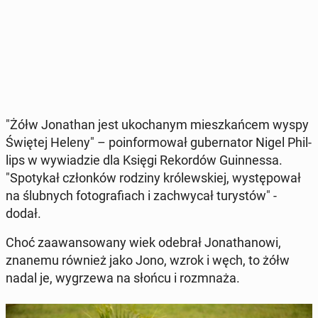
"Żółw Jo­na­than jest uko­cha­nym miesz­kań­cem wyspy
Świętej Heleny" – po­in­for­mo­wał gu­ber­na­tor Nigel Phil­
lips w wy­wia­dzie dla Księgi Re­kor­dów Gu­in­nes­sa.
"Spo­ty­kał człon­ków rodziny kró­lew­skiej, wy­stę­po­wał
na ślub­nych fo­to­gra­fiach i za­chwy­cał tu­ry­stów" -
dodał.
Choć za­awan­so­wa­ny wiek odebrał Jo­na­tha­no­wi,
znanemu również jako Jono, wzrok i węch, to żółw
nadal je, wy­grze­wa na słońcu i roz­mna­ża.