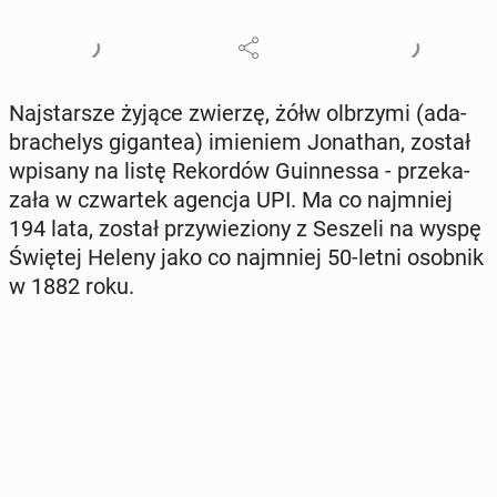
Naj­star­sze żyjące zwierzę, żółw ol­brzy­mi (ada­
bra­che­lys gi­gan­tea) imie­niem Jo­na­than, został
wpisany na listę Re­kor­dów Gu­in­nes­sa - prze­ka­
za­ła w czwar­tek agencja UPI. Ma co naj­mniej
194 lata, został przy­wie­zio­ny z Seszeli na wyspę
Świętej Heleny jako co naj­mniej 50-letni osobnik
w 1882 roku.