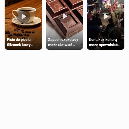
Zapach czekolady
Kontakt z kulturą
Picie do pięciu
może ułatwiać
może spowalniać
filiżanek kawy
trening siłowy
starzenie
dziennie jest
bezpieczne dla
większości
dorosłych