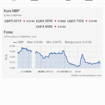
Kurs NBP
Z DNIA: 6 SIERPNIA
5.0219
4.3050
3.7320
GBP
EUR
USD
-0.0144
-0.0068
-0.0148
4.6080
CHF
-0.0164
Forex
AKTUALIZACJA:
6 SIERPNIA, 10:20
Źródło: currencybeacon.com