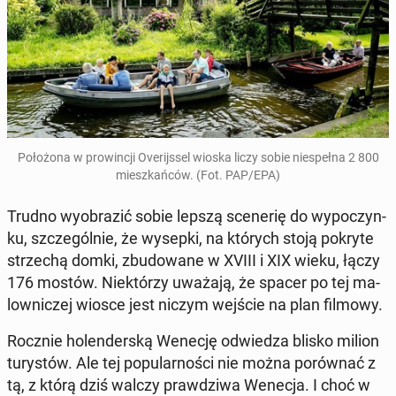
Po­ło­żo­na w pro­win­cji Ove­rijs­sel wioska liczy sobie nie­speł­na 2 800
miesz­kań­ców. (Fot. PAP/EPA)
Trudno wy­obra­zić sobie lepszą sce­ne­rię do wy­po­czyn­
ku, szcze­gól­nie, że wysepki, na których stoją pokryte
strze­chą domki, zbu­do­wa­ne w XVIII i XIX wieku, łączy
176 mostów. Nie­któ­rzy uważają, że spacer po tej ma­
low­ni­czej wiosce jest niczym wejście na plan filmowy.
Rocznie ho­len­der­ską Wenecję od­wie­dza blisko milion
tu­ry­stów. Ale tej po­pu­lar­no­ści nie można po­rów­nać z
tą, z którą dziś walczy praw­dzi­wa Wenecja. I choć w