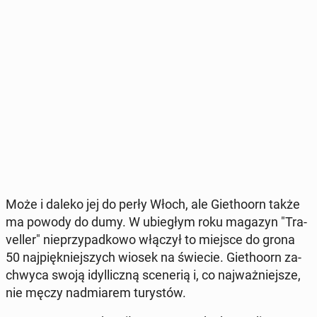
Może i daleko jej do perły Włoch, ale Gie­tho­orn także
ma powody do dumy. W ubie­głym roku magazyn "Tra­
vel­ler" nie­przy­pad­ko­wo włączył to miejsce do grona
50 naj­pięk­niej­szych wiosek na świecie. Gie­tho­orn za­
chwy­ca swoją idyl­licz­ną sce­ne­rią i, co naj­waż­niej­sze,
nie męczy nad­mia­rem tu­ry­stów.