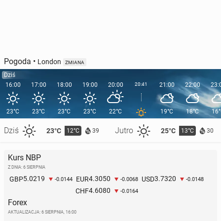
Pogoda
•
London
ZMIANA
Dziś
16:00
17:00
18:00
19:00
20:00
20:41
21:00
22:00
23:
23°C
23°C
23°C
23°C
22°C
19°C
18°C
16
Dziś
Jutro
23°C
25°C
12°C
13°C
39
30
Kurs NBP
Z DNIA: 6 SIERPNIA
5.0219
4.3050
3.7320
GBP
EUR
USD
-0.0144
-0.0068
-0.0148
4.6080
CHF
-0.0164
Forex
AKTUALIZACJA:
6 SIERPNIA, 16:00