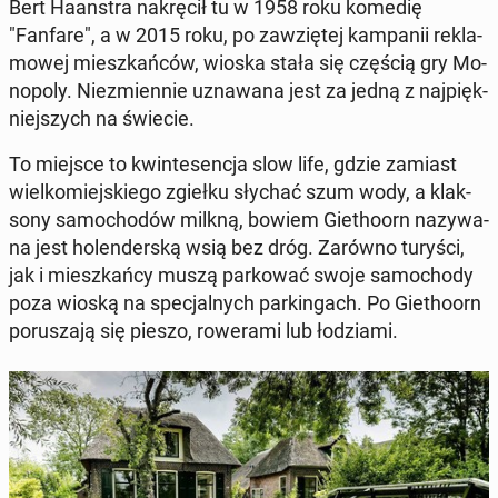
Bert Ha­an­stra na­krę­cił tu w 1958 roku komedię
"Fanfare", a w 2015 roku, po za­wzię­tej kam­pa­nii re­kla­
mo­wej miesz­kań­ców, wioska stała się częścią gry Mo­
no­po­ly. Nie­zmien­nie uzna­wa­na jest za jedną z naj­pięk­
niej­szych na świecie.
To miejsce to kwin­te­sen­cja slow life, gdzie zamiast
wiel­ko­miej­skie­go zgiełku słychać szum wody, a klak­
so­ny sa­mo­cho­dów milkną, bowiem Gie­tho­orn na­zy­wa­
na jest ho­len­der­ską wsią bez dróg. Zarówno turyści,
jak i miesz­kań­cy muszą par­ko­wać swoje sa­mo­cho­dy
poza wioską na spe­cjal­nych par­kin­gach. Po Gie­tho­orn
po­ru­sza­ją się pieszo, ro­we­ra­mi lub ło­dzia­mi.