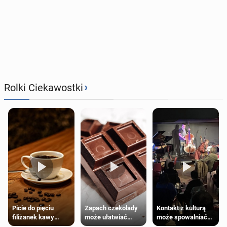
›
Rolki Ciekawostki
Zapach czekolady
Kontakt z kulturą
Picie do pięciu
może ułatwiać
może spowalniać
filiżanek kawy
trening siłowy
starzenie
dziennie jest