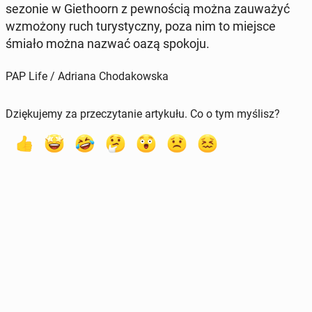
sezonie w Gie­tho­orn z pew­no­ścią można za­uwa­żyć
wzmo­żo­ny ruch tu­ry­stycz­ny, poza nim to miejsce
śmiało można nazwać oazą spokoju.
PAP Life / Adriana Chodakowska
Dziękujemy za przeczytanie artykułu. Co o tym myślisz?