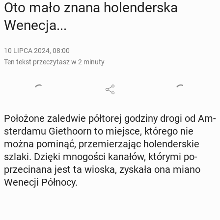
Oto mało znana ho­len­der­ska
Wenecja...
10 LIPCA 2024, 08:00
Ten tekst przeczytasz w 2 minuty
Po­ło­żo­ne za­le­d­wie pół­to­rej godziny drogi od Am­
ster­da­mu Gie­tho­orn to miejsce, którego nie
można pominąć, prze­mie­rza­jąc ho­len­der­skie
szlaki. Dzięki mno­go­ści kanałów, którymi po­
prze­ci­na­na jest ta wioska, zyskała ona miano
Wenecji Północy.