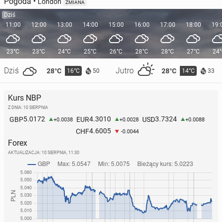
Pogoda
•
London
ZMIANA
Dziś
11:00
12:00
13:00
14:00
15:00
16:00
17:00
18:00
19:
23°C
23°C
24°C
25°C
26°C
28°C
28°C
27°C
24
Dziś
Jutro
28°C
28°C
16°C
14°C
50
33
Kurs NBP
Z DNIA: 10 SIERPNIA
5.0172
4.3010
3.7324
GBP
EUR
USD
+0.0038
+0.0028
+0.0088
4.6005
CHF
-0.0044
Forex
AKTUALIZACJA:
10 SIERPNIA, 11:30