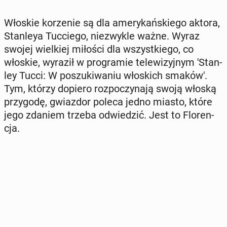
Włoskie ko­rze­nie są dla ame­ry­kań­skie­go aktora,
Stan­leya Tuc­cie­go, nie­zwy­kle ważne. Wyraz
swojej wiel­kiej miłości dla wszyst­kie­go, co
włoskie, wyraził w pro­gra­mie te­le­wi­zyj­nym 'Stan­
ley Tucci: W po­szu­ki­wa­niu wło­skich smaków'.
Tym, którzy dopiero roz­po­czy­na­ją swoją włoską
przy­go­dę, gwiaz­dor poleca jedno miasto, które
jego zdaniem trzeba od­wie­dzić. Jest to Flo­ren­
cja.