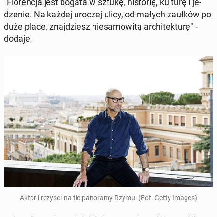
"Flo­ren­cja jest bogata w sztukę, hi­sto­rię, kulturę i je­
dze­nie. Na każdej uroczej ulicy, od małych zaułków po
duże place, znaj­dziesz nie­sa­mo­wi­tą ar­chi­tek­tu­rę" -
dodaje.
Aktor i reżyser na tle pa­no­ra­my Rzymu. (Fot. Getty Images)