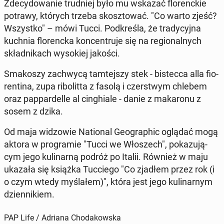
Zde­cy­do­wa­nie trud­niej było mu wskazać flo­renc­kie
potrawy, których trzeba skosz­to­wać. "Co warto zjeść?
Wszyst­ko" – mówi Tucci. Pod­kre­śla, że tra­dy­cyj­na
kuchnia flo­renc­ka kon­cen­tru­je się na re­gio­nal­nych
skład­ni­kach wy­so­kiej jakości.
Sma­ko­szy za­chwy­cą tam­tej­szy stek - bi­stec­ca alla fio­
ren­ti­na, zupa ri­bo­lit­ta z fasolą i czer­stwym chlebem
oraz pap­par­del­le al cin­ghia­le - danie z ma­ka­ro­nu z
sosem z dzika.
Od maja wi­dzo­wie Na­tio­nal Geo­gra­phic oglądać mogą
aktora w pro­gra­mie "Tucci we Wło­szech", po­ka­zu­ją­
cym jego ku­li­nar­ną podróż po Italii. Również w maju
ukazała się książka Tuc­cie­go "Co zjadłem przez rok (i
o czym wtedy my­śla­łem)", która jest jego ku­li­nar­nym
dzien­ni­kiem.
PAP Life / Adriana Chodakowska