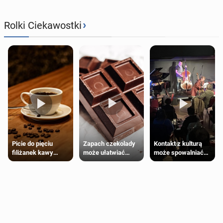
›
Rolki Ciekawostki
Zapach czekolady
Kontakt z kulturą
Picie do pięciu
może ułatwiać
może spowalniać
filiżanek kawy
trening siłowy
starzenie
dziennie jest
bezpieczne dla
większości
dorosłych