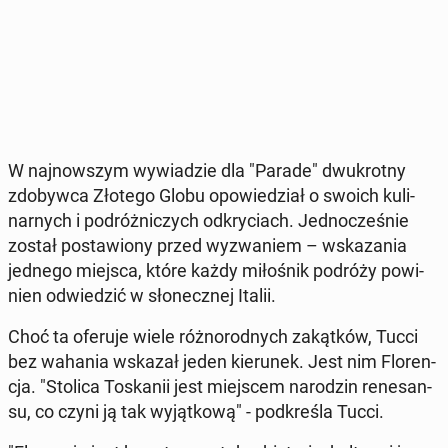
W naj­now­szym wy­wia­dzie dla "Parade" dwu­krot­ny
zdo­byw­ca Złotego Globu opo­wie­dział o swoich ku­li­
nar­nych i po­dróż­ni­czych od­kry­ciach. Jed­no­cze­śnie
został po­sta­wio­ny przed wy­zwa­niem – wska­za­nia
jednego miejsca, które każdy mi­ło­śnik podróży po­wi­
nien od­wie­dzić w sło­necz­nej Italii.
Choć ta oferuje wiele róż­no­rod­nych za­kąt­ków, Tucci
bez wahania wskazał jeden kie­ru­nek. Jest nim Flo­ren­
cja. "Stolica To­ska­nii jest miej­scem na­ro­dzin re­ne­san­
su, co czyni ją tak wy­jąt­ko­wą" - pod­kre­śla Tucci.