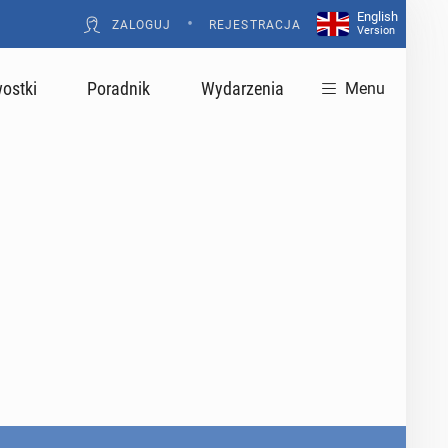
English
•
ZALOGUJ
REJESTRACJA
Version
ostki
Poradnik
Wydarzenia
Menu