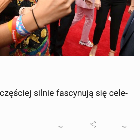
ę­ściej silnie fa­scy­nu­ją się ce­le­