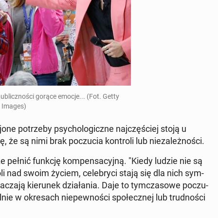
blicz­no­ści gorące emocje... (Fot. Getty
Images)
jo­ne po­trze­by psy­cho­lo­gicz­ne naj­czę­ściej stoją u
 że są nimi brak po­czu­cia kon­tro­li lub nie­za­leż­no­ści.
e pełnić funkcję kom­pen­sa­cyj­ną. "Kiedy ludzie nie są
li nad swoim życiem, ce­le­bry­ci stają się dla nich sym­
cza­ją kie­ru­nek dzia­ła­nia. Daje to tym­cza­so­we po­czu­
gól­nie w okre­sach nie­pew­no­ści spo­łecz­nej lub trud­no­ści