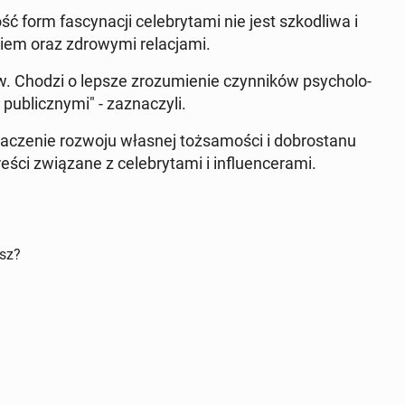
ć form fa­scy­na­cji ce­le­bry­ta­mi nie jest szko­dli­wa i
iem oraz zdro­wy­mi re­la­cja­mi.
 Chodzi o lepsze zro­zu­mie­nie czyn­ni­ków psy­cho­lo­
­blicz­ny­mi" - za­zna­czy­li.
­cze­nie rozwoju własnej toż­sa­mo­ści i do­bro­sta­nu
i zwią­za­ne z ce­le­bry­ta­mi i in­flu­en­ce­ra­mi.
isz?