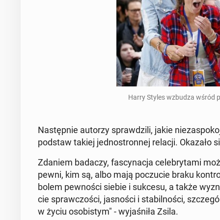
Harry Styles wzbudza wśród pu­
Na­stęp­nie autorzy spraw­dzi­li, jakie nie­za­spo­ko­
podstaw takiej jed­no­stron­nej relacji. Okazało się,
Zdaniem badaczy, fa­scy­na­cja ce­le­bry­ta­mi moż
pewni, kim są, albo mają po­czu­cie braku kon­tro­
bo­lem pew­no­ści siebie i sukcesu, a także wy­zna­
cie spraw­czo­ści, ja­sno­ści i sta­bil­no­ści, szcze­
w życiu oso­bi­stym" - wy­ja­śni­ła Zsila.