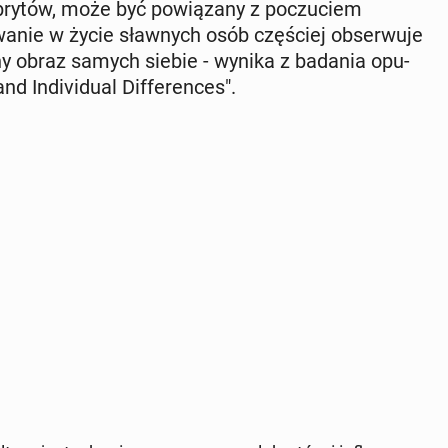
ry­tów, może być po­wią­za­ny z po­czu­ciem
o­wa­nie w życie sław­nych osób czę­ściej ob­ser­wu­je
a­ny obraz samych siebie - wynika z badania opu­
d In­di­vi­du­al Dif­fe­ren­ces".