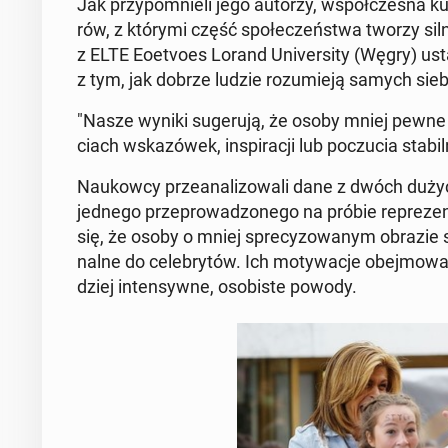
Jak przy­po­mnie­li jego autorzy, współ­cze­sna kult
rów, z którymi część spo­łe­czeń­stwa tworzy silne
z ELTE Eoetvo­es Lorand Uni­ver­si­ty (Węgry) usta
z tym, jak dobrze ludzie ro­zu­mie­ją samych sieb
"Nasze wyniki su­ge­ru­ją, że osoby mniej pewne
ciach wska­zó­wek, in­spi­ra­cji lub po­czu­cia sta­bil
Na­ukow­cy prze­ana­li­zo­wa­li dane z dwóch du
jednego prze­pro­wa­dzo­ne­go na próbie re­pre­zen­
się, że osoby o mniej spre­cy­zo­wa­nym obrazie sie
nal­ne do ce­le­bry­tów. Ich mo­ty­wa­cje obej­mo­wa­
dziej in­ten­syw­ne, oso­bi­ste powody.