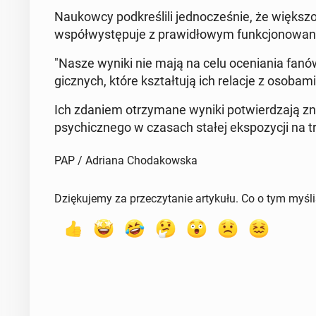
Na­ukow­cy pod­kre­śli­li jed­no­cze­śnie, że więk­szoś
współ­wy­stę­pu­je z pra­wi­dło­wym funk­cjo­no­wa­n
"Nasze wyniki nie mają na celu oce­nia­nia fanów.
gicz­nych, które kształ­tu­ją ich relacje z osobami pu
Ich zdaniem otrzy­ma­ne wyniki po­twier­dza­ją zna
psy­chicz­ne­go w czasach stałej eks­po­zy­cji na treśc
PAP / Adriana Chodakowska
Dziękujemy za przeczytanie artykułu. Co o tym myśl