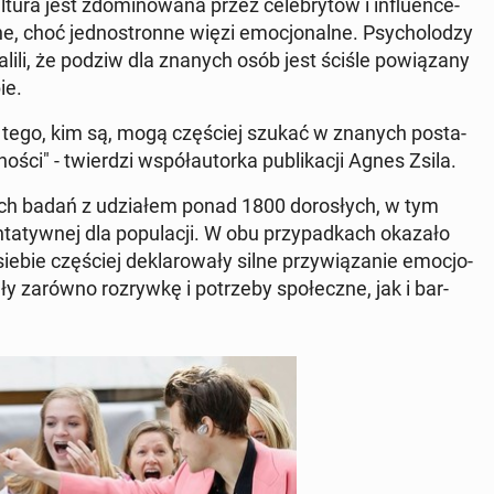
ura jest zdo­mi­no­wa­na przez ce­le­bry­tów i in­flu­en­ce­
, choć jed­no­stron­ne więzi emo­cjo­nal­ne. Psy­cho­lo­dzy
­li­li, że podziw dla znanych osób jest ściśle po­wią­za­ny
ie.
 tego, kim są, mogą czę­ściej szukać w znanych po­sta­
­no­ści" - twier­dzi współ­au­tor­ka pu­bli­ka­cji Agnes Zsila.
żych badań z udzia­łem ponad 1800 do­ro­słych, w tym
ta­tyw­nej dla po­pu­la­cji. W obu przy­pad­kach okazało
bie czę­ściej de­kla­ro­wa­ły silne przy­wią­za­nie emo­cjo­
ły zarówno roz­ryw­kę i po­trze­by spo­łecz­ne, jak i bar­