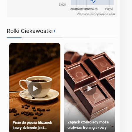
Źródło: currencybeacon.com
›
Rolki Ciekawostki
Zapach czekolady może
Picie do pięciu filiżanek
ułatwiać trening siłowy
kawy dziennie jest