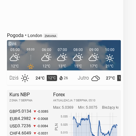
Pogoda
•
London
ZMIANA
Dziś
05:00
05:33
06:00
07:00
08:00
09:00
10:00
11:00
12°C
12°C
13°C
15°C
17°C
21°C
21°C
Dziś
Jutro
24°C
27°C
12°C
14°C
26
Kurs NBP
Forex
Z DNIA: 7 SIERPNIA
AKTUALIZACJA:
7 SIERPNIA, 05:10
5.0134
GBP
-0.0085
4.2982
EUR
-0.0068
3.7236
USD
-0.0084
4.6049
CHF
-0.0031