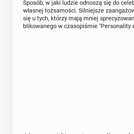
Sposób, w jaki ludzie odnoszą się do ce­le­b
własnej toż­sa­mo­ści. Sil­niej­sze za­an­ga­ż
się u tych, którzy mają mniej spre­cy­zo­w
bli­ko­wa­ne­go w cza­so­pi­śmie "Per­so­na­li­ty an