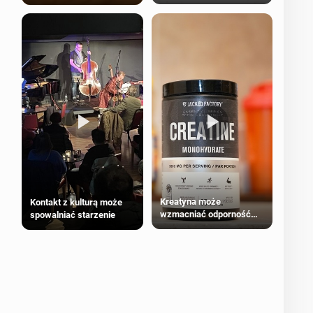
bezpieczne dla
większości dorosłych
Kreatyna może
Kontakt z kulturą może
wzmacniać odporność
spowalniać starzenie
przeciw nowotworom