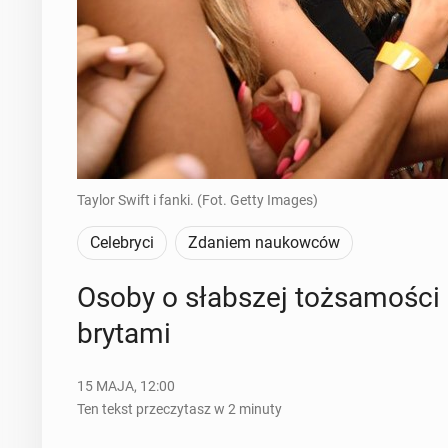
Taylor Swift i fanki. (Fot. Getty Images)
Celebryci
Zdaniem naukowców
Osoby o słab­szej toż­sa­mo­ści cz
bry­ta­mi
15 MAJA, 12:00
Ten tekst przeczytasz w 2 minuty