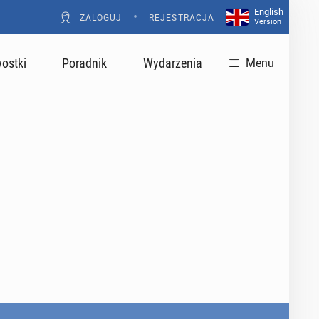
English
•
ZALOGUJ
REJESTRACJA
Version
ostki
Poradnik
Wydarzenia
Menu