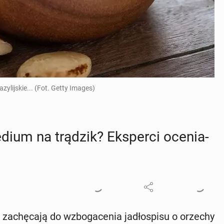
zylijskie... (Fot. Getty Images)
e­dium na trądzik? Eks­per­ci oce­nia­
­chę­ca­ją do wzbo­ga­ce­nia ja­dło­spi­su o orzechy