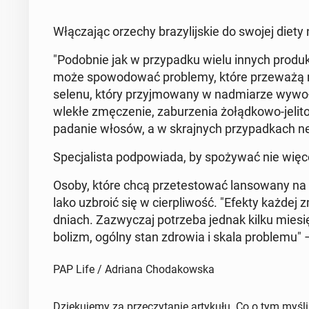
Włą­cza­jąc orzechy bra­zy­lij­skie do swojej diet
"Po­dob­nie jak w przy­pad­ku wielu innych pro­duk­t
może spo­wo­do­wać pro­ble­my, które prze­wa­żą 
selenu, który przyj­mo­wa­ny w nad­mia­rze wy­wo­ł
wle­kłe zmę­cze­nie, za­bu­rze­nia żo­łąd­ko­wo-je­li
pa­da­nie włosów, a w skraj­nych przy­pad­kach neu
Spe­cja­li­sta pod­po­wia­da, by spo­ży­wać nie wię
Osoby, które chcą prze­te­sto­wać lan­so­wa­ny 
la­ko uzbroić się w cier­pli­wość. "Efekty każdej zm
dniach. Za­zwy­czaj po­trze­ba jednak kilku mie­s
bo­lizm, ogólny stan zdrowia i skala pro­ble­mu" –
PAP Life / Adriana Chodakowska
Dziękujemy za przeczytanie artykułu. Co o tym myśl