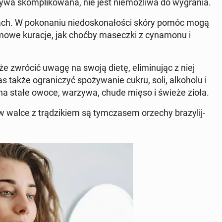
 bywa skom­pli­ko­wa­na, nie jest nie­moż­li­wa do wy­gra­nia.
ch. W po­ko­na­niu nie­do­sko­na­ło­ści skóry pomóc mogą
 domowe kuracje, jak choćby ma­secz­ki z cy­na­mo­nu i
kże zwrócić uwagę na swoją dietę, eli­mi­nu­jąc z niej
że ogra­ni­czyć spo­ży­wa­nie cukru, soli, al­ko­ho­lu i
ić na stałe owoce, warzywa, chude mięso i świeże zioła.
walce z trą­dzi­kiem są tym­cza­sem orzechy bra­zy­lij­