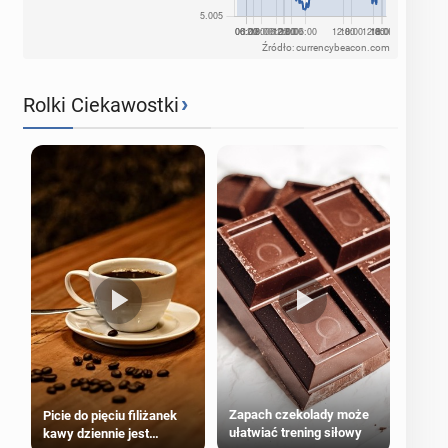
Źródło: currencybeacon.com
›
Rolki Ciekawostki
Zapach czekolady może
Picie do pięciu filiżanek
ułatwiać trening siłowy
kawy dziennie jest