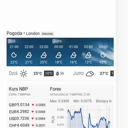
Pogoda
•
London
ZMIANA
Dziś
Jutro
21:00
22:00
23:00
00:00
01:00
02:00
03:00
04:00
22°C
21°C
20°C
18°C
16°C
13°C
12°C
12°C
Dziś
Jutro
25°C
27°C
10°C
11°C
36
Kurs NBP
Forex
Z DNIA: 7 SIERPNIA
AKTUALIZACJA:
7 SIERPNIA, 21:00
5.0134
GBP
-0.0085
4.2982
EUR
-0.0068
3.7236
USD
-0.0084
4.6049
CHF
-0.0031