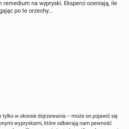
 re­me­dium na wy­pry­ski. Eks­per­ci oce­nia­ją, ile
a­jąc po te orzechy...
nie tylko w okresie doj­rze­wa­nia – może on pojawić się
­ny­mi wy­pry­ska­mi, które od­bie­ra­ją nam pewność