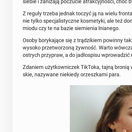
siebie i za­ni­ża­ją po­czu­cie atrak­cyj­no­ści, choć
Z reguły trzeba jednak toczyć ją na wielu fron­ta
nie tylko spe­cja­li­stycz­ne ko­sme­ty­ki, ale też
miodu czy te na bazie sie­mie­nia lnia­ne­go.
Osoby bo­ry­ka­ją­ce się z trą­dzi­kiem powinny ta
wysoko prze­two­rzo­ną żywność. Warto wówczas tak
ostrych przy­praw, a do ja­dło­spi­su wpro­wa­dz
Zdaniem użyt­kow­ni­czek TikToka, tajną bronią w 
skie, na­zy­wa­ne nie­kie­dy orzesz­ka­mi para.