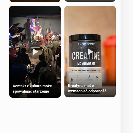
bezpieczne dla
większości dorosłych
Kreatyna może
Kontakt z kulturą może
wzmacniać odporność
spowalniać starzenie
przeciw nowotworom