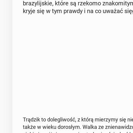
bra­zy­lij­skie, które są rzekomo zna­ko­mi­tym
kryje się w tym prawdy i na co uważać się­g
Trądzik to do­le­gli­wość, z którą mie­rzy­my się 
także w wieku do­ro­słym. Walka ze znie­na­wi­dzo