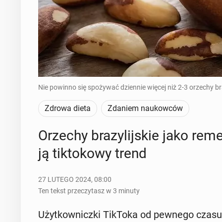
Nie powinno się spożywać dziennie więcej niż 2-3 orzechy bra
Zdrowa dieta
Zdaniem naukowców
Orzechy bra­zy­lij­skie jako re­m
ją tik­to­ko­wy trend
27 LUTEGO 2024, 08:00
Ten tekst przeczytasz w 3 minuty
Użyt­kow­nicz­ki TikToka od pewnego czasu za