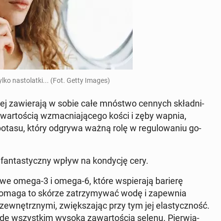
lko na­sto­lat­ki... (Fot. Getty Images)
­słej za­wie­ra­ją w sobie całe mnóstwo cennych skład­ni­
ar­to­ścią wzmac­nia­ją­ce­go kości i zęby wapnia,
tasu, który odgrywa ważną rolę w re­gu­lo­wa­niu go­
fan­ta­stycz­ny wpływ na kon­dy­cję cery.
czo­we omega-3 i omega-6, które wspie­ra­ją barierę
Pomaga to skórze za­trzy­my­wać wodę i za­pew­nia
ze­wnętrz­ny­mi, zwięk­sza­jąc przy tym jej ela­stycz­ność.
rzede wszyst­kim wysoką za­war­to­ścią selenu. Pier­wia­