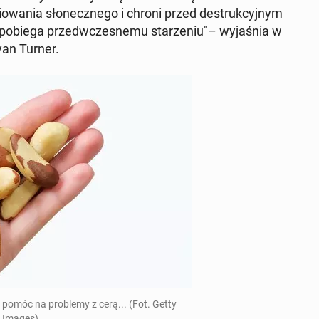
nio­wa­nia sło­necz­ne­go i chroni przed de­struk­cyj­nym
po­bie­ga przed­wcze­sne­mu sta­rze­niu"– wy­ja­śnia w
Ryan Turner.
 pomóc na pro­ble­my z cerą... (Fot. Getty
Images)