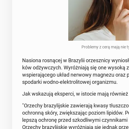
Pro­ble­my z cerą mają nie ty
Nasiona ro­sną­cej w Bra­zy­lii orzesz­ni­cy wy­nio
ków od­żyw­czych. Wy­róż­nia­ją się one wysoką zw
wspie­ra­ją­ce­go układ nerwowy magnezu oraz po
spo­dar­ki wodno-elek­tro­li­to­wej or­ga­ni­zmu.
Jak wska­zu­ją eks­per­ci, w istocie mają również 
"Orzechy bra­zy­lij­skie za­wie­ra­ją kwasy tłusz­
ochron­ną skóry, zwięk­sza­jąc poziom lipidów. 
lepszą ochronę przed szko­dli­wy­mi czyn­ni­ka­mi 
Orzechy bra­zy­lij­skie wy­róż­nia­ją się jednak p