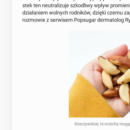
stek ten neu­tra­li­zu­je szko­dli­wy wpływ pro­mie­
dzia­ła­niem wolnych rod­ni­ków, dzięki czemu za­
roz­mo­wie z ser­wi­sem Po­psu­gar der­ma­to­log 
Rze­czy­wi­ście, te orzechy mogą