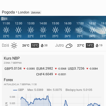
Pogoda
•
London
ZMIANA
Dziś
11:00
12:00
13:00
14:00
15:00
16:00
17:00
18:00
19:
22°C
22°C
22°C
23°C
25°C
26°C
25°C
24°C
22
Dziś
Jutro
26°C
27°C
10°C
14°C
38
19
Kurs NBP
Z DNIA: 7 SIERPNIA
5.0134
4.2982
3.7236
GBP
EUR
USD
-0.0085
-0.0068
-0.0084
4.6049
CHF
-0.0031
Forex
AKTUALIZACJA:
7 SIERPNIA, 11:50