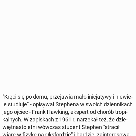
"Kręci się po domu, prze­ja­wia mało ini­cja­ty­wy i nie­wie­
le stu­diu­je" - opi­sy­wał Ste­phe­na w swoich dzien­ni­kach
jego ojciec - Frank Hawking, ekspert od chorób tro­pi­
kal­nych. W za­pi­skach z 1961 r. na­rze­kał też, że dzie­
więt­na­sto­let­ni wówczas student Stephen "stracił
wiarę w fizykę na Oks­for­dzie" i bar­dziej za­in­te­re­so­wa­