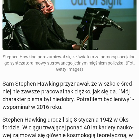
Stephen Hawking po­ro­zu­mie­wał się ze światem za pomocą spe­cjal­ne­
go syn­te­za­to­ra mowy ste­ro­wa­ne­go jednym mię­śniem po­licz­ka
.
(Fot.
Getty Images)
Sam Stephen Hawking przy­zna­wał, że w szkole śred­
niej nie zawsze pra­co­wał tak ciężko, jak się da. "Mój
cha­rak­ter pisma był nie­do­bry. Po­tra­fi­łem być leniwy" -
wspo­mi­nał w 2016 roku.
Stephen Hawking urodził się 8 stycz­nia 1942 w Oks­
for­dzie. W ciągu trwa­ją­cej ponad 40 lat kariery na­uko­
wej zaj­mo­wał się głównie ko­smo­lo­gią teo­re­tycz­ną, w