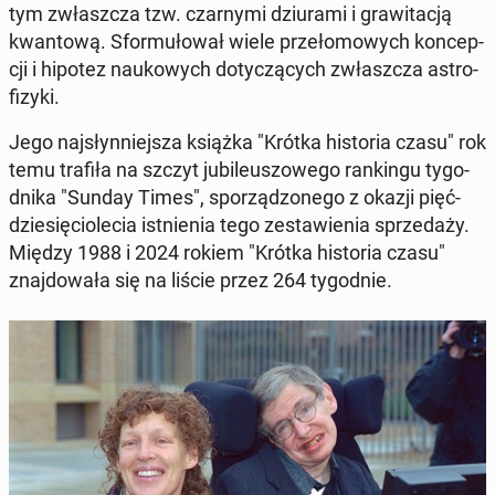
tym zwłasz­cza tzw. czar­ny­mi dziu­ra­mi i gra­wi­ta­cją
kwan­to­wą. Sfor­mu­ło­wał wiele prze­ło­mo­wych kon­cep­
cji i hipotez na­uko­wych do­ty­czą­cych zwłasz­cza astro­
fi­zy­ki.
Jego naj­słyn­niej­sza książka "Krótka hi­sto­ria czasu" rok
temu trafiła na szczyt ju­bi­le­uszo­we­go ran­kin­gu ty­go­
dni­ka "Sunday Times", spo­rzą­dzo­ne­go z okazji pięć­
dzie­się­cio­le­cia ist­nie­nia tego ze­sta­wie­nia sprze­da­ży.
Między 1988 i 2024 rokiem "Krótka hi­sto­ria czasu"
znaj­do­wa­ła się na liście przez 264 ty­go­dnie.