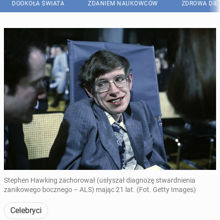
DOOKOŁA ŚWIATA
ZDANIEM NAUKOWCÓW
ZDROWA DIE
Stephen Hawking zachorował (usłyszał diagnozę stwardnienia
zanikowego bocznego – ALS) mając 21 lat. (Fot. Getty Images)
Celebryci