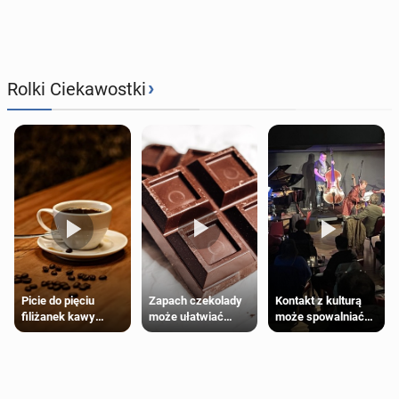
›
Rolki Ciekawostki
Zapach czekolady
Kontakt z kulturą
Picie do pięciu
może ułatwiać
może spowalniać
filiżanek kawy
trening siłowy
starzenie
dziennie jest
bezpieczne dla
większości
dorosłych