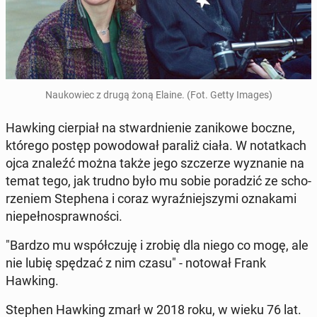
Na­uko­wiec z drugą żoną Elaine. (Fot. Getty Images)
Hawking cier­piał na stward­nie­nie za­ni­ko­we boczne,
którego postęp po­wo­do­wał paraliż ciała. W no­tat­kach
ojca znaleźć można także jego szcze­rze wy­zna­nie na
temat tego, jak trudno było mu sobie po­ra­dzić ze scho­
rze­niem Ste­phe­na i coraz wy­raź­niej­szy­mi ozna­ka­mi
nie­peł­no­spraw­no­ści.
"Bardzo mu współ­czu­ję i zrobię dla niego co mogę, ale
nie lubię spędzać z nim czasu" - notował Frank
Hawking.
Stephen Hawking zmarł w 2018 roku, w wieku 76 lat.