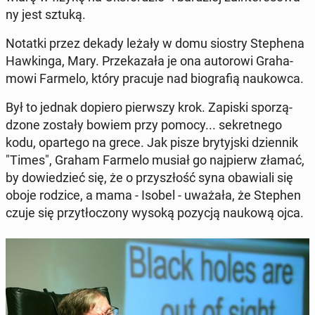
ny jest sztuką.
Notatki przez dekady leżały w domu siostry Ste­phe­na
Haw­kin­ga, Mary. Prze­ka­za­ła je ona au­to­ro­wi Gra­ha­
mo­wi Farmelo, który pracuje nad bio­gra­fią na­ukow­ca.
Był to jednak dopiero pierw­szy krok. Zapiski spo­rzą­
dzo­ne zostały bowiem przy pomocy... se­kret­ne­go
kodu, opar­te­go na grece. Jak pisze bry­tyj­ski dzien­nik
"Times", Graham Farmelo musiał go naj­pierw złamać,
by do­wie­dzieć się, że o przy­szłość syna oba­wia­li się
oboje rodzice, a mama - Isobel - uważała, że Stephen
czuje się przy­tło­czo­ny wysoką pozycją naukową ojca.