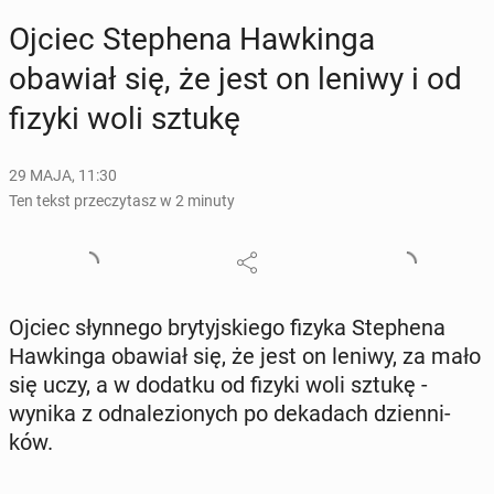
Ojciec Ste­phe­na Haw­kin­ga
obawiał się, że jest on leniwy i od
fizyki woli sztukę
29 MAJA, 11:30
Ten tekst przeczytasz w 2 minuty
Ojciec słyn­ne­go bry­tyj­skie­go fizyka Ste­phe­na
Haw­kin­ga obawiał się, że jest on leniwy, za mało
się uczy, a w dodatku od fizyki woli sztukę -
wynika z od­na­le­zio­nych po de­ka­dach dzien­ni­
ków.