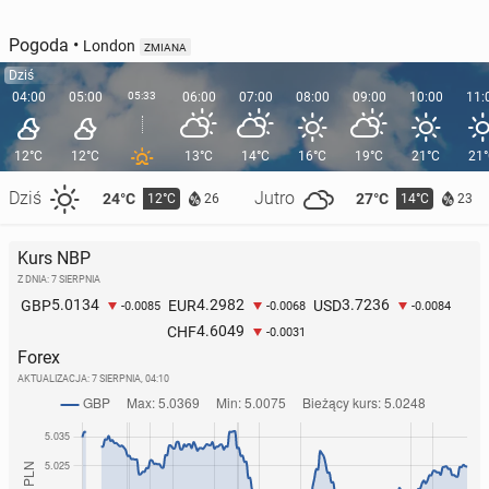
Pogoda
•
London
ZMIANA
Dziś
04:00
05:00
05:33
06:00
07:00
08:00
09:00
10:00
11:
12°C
12°C
13°C
14°C
16°C
19°C
21°C
21
Dziś
Jutro
24°C
27°C
12°C
14°C
26
23
Kurs NBP
Z DNIA: 7 SIERPNIA
5.0134
4.2982
3.7236
GBP
EUR
USD
-0.0085
-0.0068
-0.0084
4.6049
CHF
-0.0031
Forex
AKTUALIZACJA:
7 SIERPNIA, 04:10