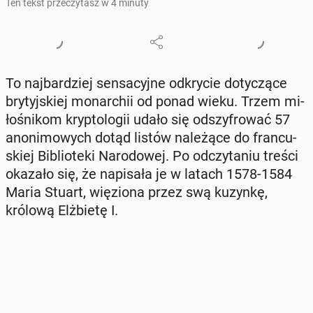
Ten tekst przeczytasz w 4 minuty
To naj­bar­dziej sen­sa­cyj­ne od­kry­cie do­ty­czą­ce
bry­tyj­skiej mo­nar­chii od ponad wieku. Trzem mi­
ło­śni­kom kryp­to­lo­gii udało się od­szy­fro­wać 57
ano­ni­mo­wych dotąd listów na­le­żą­ce do fran­cu­
skiej Bi­blio­te­ki Na­ro­do­wej. Po od­czy­ta­niu treści
okazało się, że na­pi­sa­ła je w latach 1578-1584
Maria Stuart, wię­zio­na przez swą kuzynkę,
królową Elż­bie­tę I.