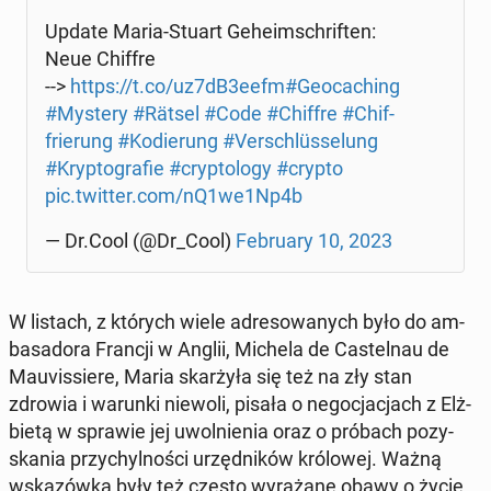
Update Maria-Stuart Ge­he­im­schri­ften:
Neue Chiffre
-->
https://t.co/uz7dB3eefm
#Geo­ca­ching
#Mystery
#Rätsel
#Code
#Chiffre
#Chif­
frie­rung
#Ko­die­rung
#Ver­schlüs­se­lung
#Kryp­to­gra­fie
#cryp­to­lo­gy
#crypto
pic.twitter.com/nQ1we1Np4b
— Dr.Cool (@Dr_Cool)
Fe­bru­ary 10, 2023
W listach, z których wiele ad­re­so­wa­nych było do am­
ba­sa­do­ra Francji w Anglii, Michela de Ca­stel­nau de
Mau­vis­sie­re, Maria skar­ży­ła się też na zły stan
zdrowia i warunki niewoli, pisała o ne­go­cja­cjach z Elż­
bie­tą w sprawie jej uwol­nie­nia oraz o próbach po­zy­
ska­nia przy­chyl­no­ści urzęd­ni­ków kró­lo­wej. Ważną
wska­zów­ką były też często wy­ra­ża­ne obawy o życie