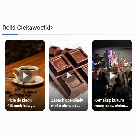
›
Rolki Ciekawostki
Zapach czekolady
Kontakt z kulturą
Picie do pięciu
może ułatwiać
może spowalniać
filiżanek kawy
trening siłowy
starzenie
dziennie jest
bezpieczne dla
większości
dorosłych