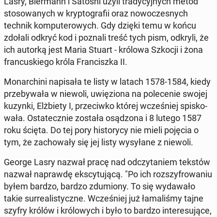
Lasry, Bier­mann i Satoshi użyli tra­dy­cyj­nych metod
sto­so­wa­nych w kryp­to­gra­fii oraz no­wo­cze­snych
technik kom­pu­te­ro­wych. Gdy dzięki temu w końcu
zdołali odkryć kod i poznali treść tych pism, odkryli, że
ich autorką jest Maria Stuart - królowa Szkocji i żona
fran­cu­skie­go króla Fran­cisz­ka II.
Mo­nar­chi­ni na­pi­sa­ła te listy w latach 1578-1584, kiedy
prze­by­wa­ła w niewoli, uwię­zio­na na po­le­ce­nie swojej
kuzynki, Elż­bie­ty I, prze­ciw­ko której wcze­śniej spi­sko­
wa­ła. Osta­tecz­nie została osą­dzo­na i 8 lutego 1587
roku ścięta. Do tej pory hi­sto­ry­cy nie mieli pojęcia o
tym, że za­cho­wa­ły się jej listy wy­sy­ła­ne z niewoli.
George Lasry nazwał pracę nad od­czy­ta­niem tekstów
nazwał na­praw­dę eks­cy­tu­ją­cą. "Po ich roz­szy­fro­wa­niu
byłem bardzo, bardzo zdu­mio­ny. To się wy­da­wa­ło
takie sur­re­ali­stycz­ne. Wcze­śniej już ła­ma­li­śmy tajne
szyfry królów i kró­lo­wych i było to bardzo in­te­re­su­ją­ce,