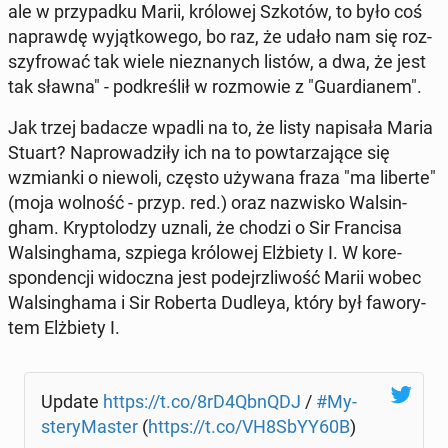
ale w przy­pad­ku Marii, kró­lo­wej Szkotów, to było coś
na­praw­dę wy­jąt­ko­we­go, bo raz, że udało nam się roz­
szy­fro­wać tak wiele nie­zna­nych listów, a dwa, że jest
tak sławna" - pod­kre­ślił w roz­mo­wie z "Gu­ar­dia­nem".
Jak trzej badacze wpadli na to, że listy na­pi­sa­ła Maria
Stuart? Na­pro­wa­dzi­ły ich na to po­wta­rza­ją­ce się
wzmian­ki o niewoli, często używana fraza "ma liberte"
(moja wolność - przyp. red.) oraz na­zwi­sko Wal­sin­
gham. Kryp­to­lo­dzy uznali, że chodzi o Sir Fran­ci­sa
Wal­sin­gha­ma, szpiega kró­lo­wej Elż­bie­ty I. W ko­re­
spon­den­cji wi­docz­na jest po­dejrz­li­wość Marii wobec
Wal­sin­gha­ma i Sir Roberta Dudleya, który był fa­wo­ry­
tem Elż­bie­ty I.
Update
https://t.co/8rD4QbnQDJ
/
#My­
ste­ry­Ma­ster
(
https://t.co/VH8SbYY60B
)