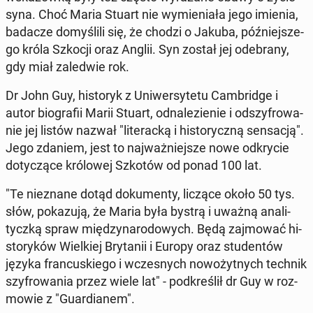
syna. Choć Maria Stuart nie wy­mie­nia­ła jego imienia,
badacze do­my­śli­li się, że chodzi o Jakuba, póź­niej­sze­
go króla Szkocji oraz Anglii. Syn został jej ode­bra­ny,
gdy miał za­le­d­wie rok.
Dr John Guy, hi­sto­ryk z Uni­wer­sy­te­tu Cam­brid­ge i
autor bio­gra­fii Marii Stuart, od­na­le­zie­nie i od­szy­fro­wa­
nie jej listów nazwał "li­te­rac­ką i hi­sto­rycz­ną sen­sa­cją".
Jego zdaniem, jest to naj­waż­niej­sze nowe od­kry­cie
do­ty­czą­ce kró­lo­wej Szkotów od ponad 100 lat.
"Te nie­zna­ne dotąd do­ku­men­ty, liczące około 50 tys.
słów, po­ka­zu­ją, że Maria była bystrą i uważną ana­li­
tycz­ką spraw mię­dzy­na­ro­do­wych. Będą zaj­mo­wać hi­
sto­ry­ków Wiel­kiej Bry­ta­nii i Europy oraz stu­den­tów
języka fran­cu­skie­go i wcze­snych no­wo­żyt­nych technik
szy­fro­wa­nia przez wiele lat" - pod­kre­ślił dr Guy w roz­
mo­wie z "Gu­ar­dia­nem".