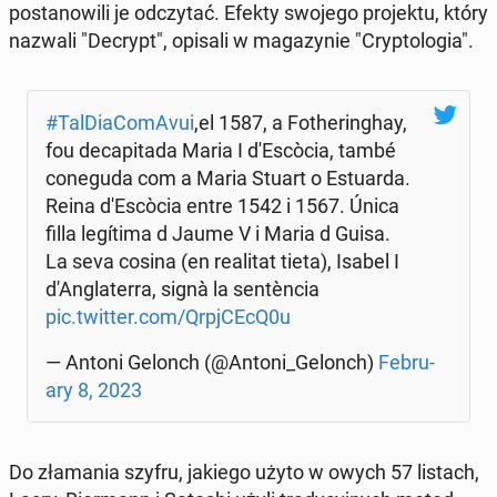
po­sta­no­wi­li je od­czy­tać. Efekty swojego pro­jek­tu, który
nazwali "Decrypt", opisali w ma­ga­zy­nie "Cryp­to­lo­gia".
#Tal­Dia­Co­mA­vui
,el 1587, a Fo­the­rin­ghay,
fou de­ca­pi­ta­da Maria I d'E­scòcia, també
co­ne­gu­da com a Maria Stuart o Es­tu­ar­da.
Reina d'E­scòcia entre 1542 i 1567. Única
filla le­gíti­ma d Jaume V i Maria d Guisa.
La seva cosina (en re­ali­tat tieta), Isabel I
d'An­gla­ter­ra, signà la sen­tèn­cia
pic.twitter.com/Qr­pj­CE­cQ0u
— Antoni Gelonch (@Antoni_Gelonch)
Fe­bru­
ary 8, 2023
Do zła­ma­nia szyfru, jakiego użyto w owych 57 listach,