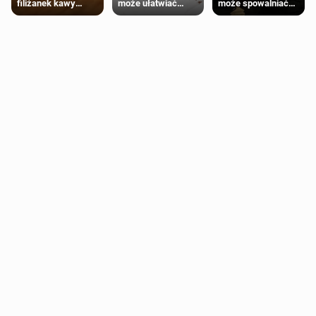
może ułatwiać
może spowalniać
filiżanek kawy
trening siłowy
starzenie
dziennie jest
bezpieczne dla
większości
dorosłych