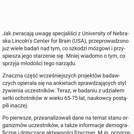
Jak zwra­ca­ją uwagę spe­cja­li­ści z Uni­ver­si­ty of Ne­bra­
ska Lincoln’s Center for Brain (USA), prze­pro­wa­dzo­no
już wiele badań nad tym, co szkodzi mózgowi i przy­
spie­sza jego sta­rze­nie się. Mniej wiadomo o tym, co
sprzyja mło­do­ści tego narządu.
Znaczna część wcze­śniej­szych pro­jek­tów ba­daw­
czych opie­ra­ła się na an­kie­tach spraw­dza­ją­cych styl
ży­wie­nia uczest­ni­ków. Teraz, w badaniu z udzia­łem
setki ochot­ni­ków w wieku 65-75 lat, na­ukow­cy po­stą­
pi­li inaczej.
Po pierw­sze, prze­ana­li­zo­wa­li dane na temat stanu or­
ga­ni­zmów uczest­ni­ków, a także in­for­ma­cje de­mo­gra­
ficz­ne i do­ty­czą­ce ak­tyw­no­ści fi­zycz­nej. M.in. przyj­rze­