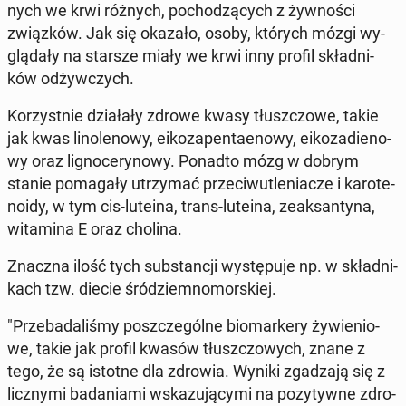
nych we krwi różnych, po­cho­dzą­cych z żyw­no­ści
związ­ków. Jak się okazało, osoby, których mózgi wy­
glą­da­ły na starsze miały we krwi inny profil skład­ni­
ków od­żyw­czych.
Ko­rzyst­nie dzia­ła­ły zdrowe kwasy tłusz­czo­we, takie
jak kwas li­no­le­no­wy, eiko­za­pen­ta­eno­wy, eiko­za­die­no­
wy oraz li­gno­ce­ry­no­wy. Ponadto mózg w dobrym
stanie po­ma­ga­ły utrzy­mać prze­ciw­u­tle­nia­cze i ka­ro­te­
no­idy, w tym cis-luteina, trans-luteina, ze­ak­san­ty­na,
wi­ta­mi­na E oraz cholina.
Znaczna ilość tych sub­stan­cji wy­stę­pu­je np. w skład­ni­
kach tzw. diecie śród­ziem­no­mor­skiej.
"Prze­ba­da­li­śmy po­szcze­gól­ne bio­mar­ke­ry ży­wie­nio­
we, takie jak profil kwasów tłusz­czo­wych, znane z
tego, że są istotne dla zdrowia. Wyniki zga­dza­ją się z
licz­ny­mi ba­da­nia­mi wska­zu­ją­cy­mi na po­zy­tyw­ne zdro­