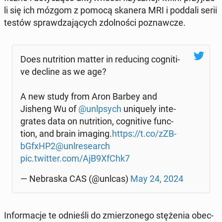
li się ich mózgom z pomocą skanera MRI i poddali serii
testów spraw­dza­ją­cych zdol­no­ści po­znaw­cze.
Does nu­tri­tion matter in re­du­cing co­gni­ti­
ve decline as we age?
A new study from Aron Barbey and
Jisheng Wu of
@unlp­sych
uni­qu­ely in­te­
gra­tes data on nu­tri­tion, co­gni­ti­ve func­
tion, and brain imaging.
https://t.co/zZB­
bG­fxHP2
@unl­re­se­arch
pic.twitter.com/AjB9XfChk7
— Ne­bra­ska CAS (@unlcas)
May 24, 2024
In­for­ma­cje te od­nie­śli do zmie­rzo­ne­go stę­że­nia obec­