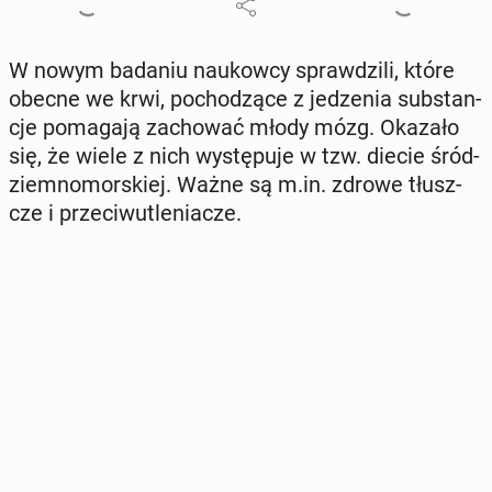
W nowym badaniu na­ukow­cy spraw­dzi­li, które
obecne we krwi, po­cho­dzą­ce z je­dze­nia sub­stan­
cje po­ma­ga­ją za­cho­wać młody mózg. Okazało
się, że wiele z nich wy­stę­pu­je w tzw. diecie śród­
ziem­no­mor­skiej. Ważne są m.in. zdrowe tłusz­
cze i prze­ciw­u­tle­nia­cze.