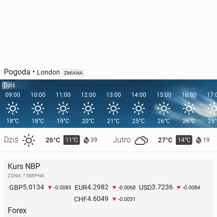
Pogoda
•
London
ZMIANA
Dziś
09:00
10:00
11:00
12:00
13:00
14:00
15:00
16:00
17:
18°C
18°C
19°C
20°C
21°C
25°C
26°C
26°C
25
Dziś
Jutro
26°C
27°C
11°C
14°C
39
19
Kurs NBP
Z DNIA: 7 SIERPNIA
5.0134
4.2982
3.7236
GBP
EUR
USD
-0.0085
-0.0068
-0.0084
4.6049
CHF
-0.0031
Forex