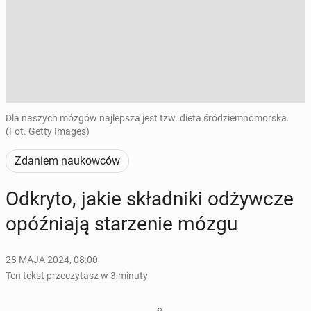
Dla naszych mózgów najlepsza jest tzw. dieta śródziemnomorska.
(Fot. Getty Images)
Zdaniem naukowców
Odkryto, jakie skład­ni­ki od­żyw­cze
opóź­nia­ją sta­rze­nie mózgu
28 MAJA 2024, 08:00
Ten tekst przeczytasz w 3 minuty