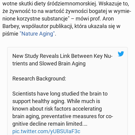
wot­ne skutki diety śród­ziem­no­mor­skiej. Wska­zu­je to,
że żywność to na wartość żyw­no­ści bogatej w wy­mie­
nio­ne ko­rzyst­ne sub­stan­cje" – mówi prof. Aron
Barbey, współ­au­tor pu­bli­ka­cji, która ukazała się w
piśmie
"Nature Aging"
.
New Study Reveals Link Between Key Nu­
trients and Slowed Brain Aging
Re­se­arch Back­gro­und:
Scien­ti­sts have long studied the brain to
support healthy aging. While much is
known about risk factors ac­ce­le­ra­ting
brain aging, pre­ven­ta­ti­ve me­asu­res for co­
gni­ti­ve decline remain limited.…
pic.twitter.com/yUB­SU­IaF3c