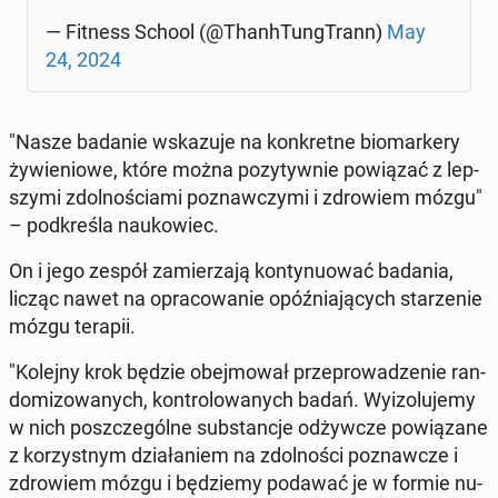
— Fitness School (@Thanh­Tung­Trann)
May
24, 2024
"Nasze badanie wska­zu­je na kon­kret­ne bio­mar­ke­ry
ży­wie­nio­we, które można po­zy­tyw­nie po­wią­zać z lep­
szy­mi zdol­no­ścia­mi po­znaw­czy­mi i zdro­wiem mózgu"
– pod­kre­śla na­uko­wiec.
On i jego zespół za­mie­rza­ją kon­ty­nu­ować badania,
licząc nawet na opra­co­wa­nie opóź­nia­ją­cych sta­rze­nie
mózgu terapii.
"Kolejny krok będzie obej­mo­wał prze­pro­wa­dze­nie ran­
do­mi­zo­wa­nych, kon­tro­lo­wa­nych badań. Wy­izo­lu­je­my
w nich po­szcze­gól­ne sub­stan­cje od­żyw­cze po­wią­za­ne
z ko­rzyst­nym dzia­ła­niem na zdol­no­ści po­znaw­cze i
zdro­wiem mózgu i bę­dzie­my podawać je w formie nu­