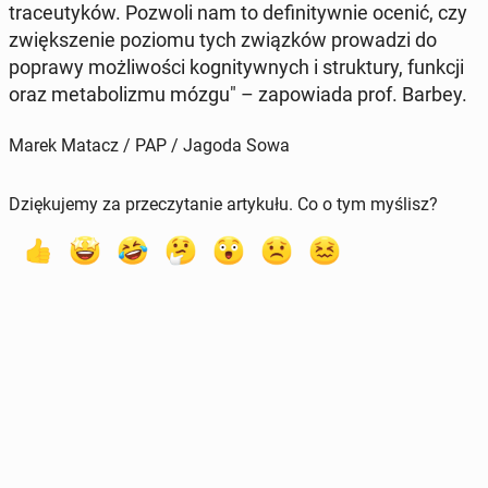
tra­ceu­ty­ków. Pozwoli nam to de­fi­ni­tyw­nie ocenić, czy
zwięk­sze­nie poziomu tych związ­ków pro­wa­dzi do
poprawy moż­li­wo­ści ko­gni­tyw­nych i struk­tu­ry, funkcji
oraz me­ta­bo­li­zmu mózgu" – za­po­wia­da prof. Barbey.
Marek Matacz / PAP / Jagoda Sowa
Dziękujemy za przeczytanie artykułu. Co o tym myślisz?