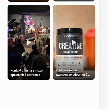
bezpieczne dla
większości dorosłych
Kreatyna może
Kontakt z kulturą może
wzmacniać odporność
spowalniać starzenie
przeciw nowotworom