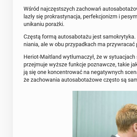
Wśród naj­częst­szych za­cho­wań au­to­sa­bo­ta­ż
la­zły się pro­kra­sty­na­cja, per­fek­cjo­nizm i pe
uni­ka­niu porażki.
Częstą formą au­to­sa­bo­ta­żu jest sa­mo­kry­ty­ka
nia­nia, ale w obu przy­pad­kach ma przy­wra­cać po­
Heriot-Ma­itland wy­tłu­ma­czył, że w sy­tu­acjach
przej­mu­je wyższe funkcje po­znaw­cze, takie jak
ją się one kon­cen­tro­wać na ne­ga­tyw­nych sce­n
że za­cho­wa­nia au­to­sa­bo­ta­żo­we często są sa­mo