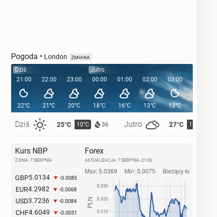
Pogoda
•
London
ZMIANA
Dziś
Jutro
21:00
22:00
23:00
00:00
01:00
02:00
03:00
04:00
22°C
21°C
20°C
18°C
16°C
13°C
12°C
12°C
Dziś
Jutro
25°C
27°C
10°C
11°C
36
Kurs NBP
Forex
Z DNIA: 7 SIERPNIA
AKTUALIZACJA:
7 SIERPNIA, 21:00
5.0134
GBP
-0.0085
4.2982
EUR
-0.0068
3.7236
USD
-0.0084
4.6049
CHF
-0.0031