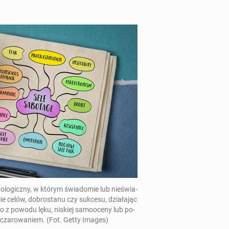
o­lo­gicz­ny, w którym świa­do­mie lub nie­świa­
ie celów, do­bro­sta­nu czy sukcesu, dzia­ła­jąc
 z powodu lęku, niskiej sa­mo­oce­ny lub po­
­cza­ro­wa­niem. (Fot. Getty Images)