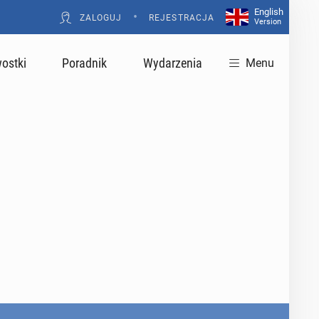
English
•
ZALOGUJ
REJESTRACJA
Version
ostki
Poradnik
Wydarzenia
Menu