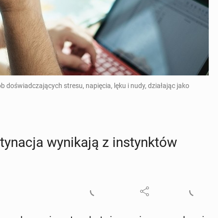
 doświadczających stresu, napięcia, lęku i nudy, działając jako
ty­na­cja wy­ni­ka­ją z in­stynk­tów