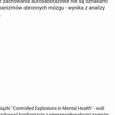
nne za­cho­wa­nia au­to­sa­bo­ta­żo­we nie są ozna­ka­mi
­cha­ni­zmów obron­nych mózgu - wynika z analizy
.
iążki "Con­trol­led Explo­sions in Mental Health" - woli
zy­ko­wać kon­fron­ta­cję z nie­prze­wi­dy­wal­ny­mi za­gro­że­