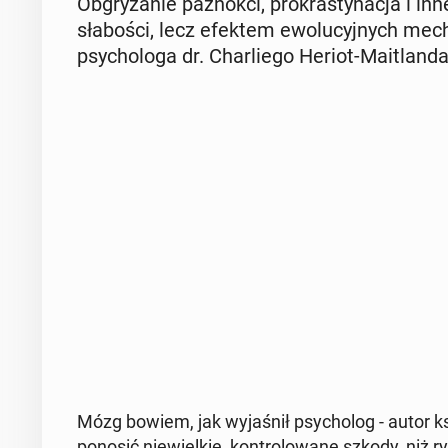
Ob­gry­za­nie pa­znok­ci, pro­kra­sty­na­cja i i
sła­bo­ści, lecz efektem ewo­lu­cyj­nych me
psy­cho­lo­ga dr. Char­lie­go Heriot-Ma­itlan­da
Mózg bowiem, jak wy­ja­śnił psy­cho­log - autor ks
ponosić nie­wiel­kie, kon­tro­lo­wa­ne szkody, niż ry­