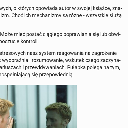
o­wych, o których opo­wia­da autor w swojej książce, zna­
­sy­mizm. Choć ich me­cha­ni­zmy są różne - wszyst­kie służą
. Może mieć postać cią­głe­go po­pra­wia­nia się lub ob­wi­
czu­cie kon­tro­li.
 stre­so­wych nasz system re­ago­wa­nia na za­gro­że­nie
 wy­obraź­nia i ro­zu­mo­wa­nie, wskutek czego za­czy­na­
a­riu­szach i prze­wi­dy­wa­niach. Pułapka polega na tym,
­speł­nia­ją­cą się prze­po­wied­nią.