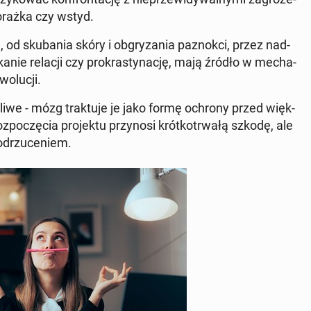
 porażka czy wstyd.
e, od sku­ba­nia skóry i ob­gry­za­nia pa­znok­ci, przez nad­
­ka­nie relacji czy pro­kra­sty­na­cję, mają źródło w me­cha­
o­lu­cji.
dli­we - mózg trak­tu­je je jako formę ochrony przed więk­
­po­czę­cia pro­jek­tu przy­no­si krót­ko­trwa­łą szkodę, ale
d­rzu­ce­niem.