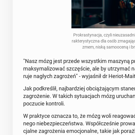
Pro­kra­sty­na­cja, czyli nie­uza­sad
rak­te­ry­stycz­na dla osób zma­ga­ją
zmem, niską sa­mo­oce­ną i br
"Nasz mózg jest przede wszyst­kim maszyną prze­
mak­sy­ma­li­zo­wać szczę­ście, ale by utrzy­mać nas 
ru­je nagłych za­gro­żeń" - wy­ja­śnił dr Heriot-Ma­i
Jak pod­kre­ślił, naj­bar­dziej ob­cią­ża­ją­cym stane
za­gro­że­nie. W takich sy­tu­acjach mózg uru­cha
po­czu­cie kon­tro­li.
W prak­ty­ce oznacza to, że mózg woli re­ago­wać n
ne­go nie­bez­pie­czeń­stwa. Współ­cze­śnie pro­wa­
cjal­ne za­gro­że­nia emo­cjo­nal­ne, takie jak pora