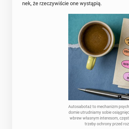
nek, że rze­czy­wi­ście one wy­stą­pią.
Au­to­sa­bo­taż to me­cha­nizm psy­ch
do­mie utrud­nia­my sobie osią­gnię­c
wbrew własnym in­te­re­som, często
trze­by ochrony przed roz