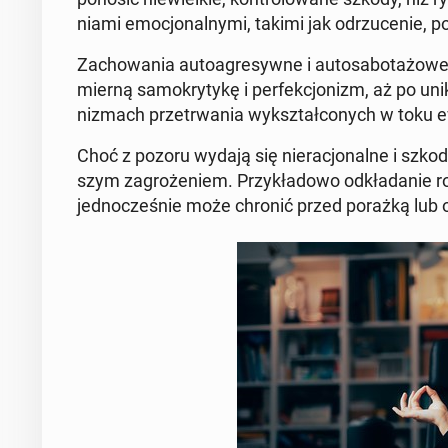
nia­mi emo­cjo­nal­ny­mi, takimi jak od­rzu­ce­nie,
Za­cho­wa­nia au­to­agre­syw­ne i au­to­sa­bo­ta­żo­w
mier­ną sa­mo­kry­ty­kę i per­fek­cjo­nizm, aż po uni
ni­zmach prze­trwa­nia wy­kształ­co­nych w toku ew
Choć z pozoru wydają się nie­ra­cjo­nal­ne i szko­
szym za­gro­że­niem. Przy­kła­do­wo od­kła­da­nie roz
jed­no­cze­śnie może chronić przed porażką lub o