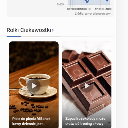
Źródło: currencybeacon.com
›
Rolki Ciekawostki
Zapach czekolady może
Picie do pięciu filiżanek
ułatwiać trening siłowy
kawy dziennie jest