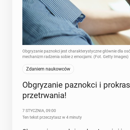
Obgryzanie paznokci jest charakterystyczne głównie dla osób
mechanizm radzenia sobie z emocjami. (Fot. Getty Images)
Zdaniem naukowców
Ob­gry­za­nie pa­znok­ci i pro­kra­s
prze­trwa­nia!
7 STYCZNIA, 09:00
Ten tekst przeczytasz w 4 minuty