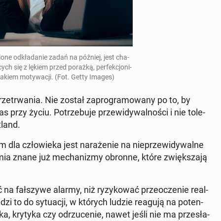
­nio­ne od­kła­da­nie zadań na później, jest cha­
­cych się z lękiem przed porażką, per­fek­cjo­ni­
akiem mo­ty­wa­cji. (Fot. Getty Images)
trwa­nia. Nie został za­pro­gra­mo­wa­ny po to, by
przy życiu. Po­trze­bu­je prze­wi­dy­wal­no­ści i nie to­le­
tland.
m dla czło­wie­ka jest na­ra­że­nie na nie­prze­wi­dy­wal­ne
­mia znane już me­cha­ni­zmy obronne, które zwięk­sza­ją
a fał­szy­we alarmy, niż ry­zy­ko­wać prze­ocze­nie re­al­
dzi to do sy­tu­acji, w których ludzie reagują na po­ten­
żka, krytyka czy od­rzu­ce­nie, nawet jeśli nie ma prze­sła­