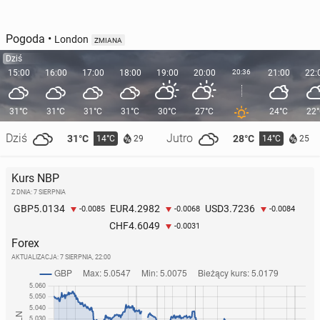
Pogoda
•
London
ZMIANA
Dziś
15:00
16:00
17:00
18:00
19:00
20:00
20:36
21:00
22:
31°C
31°C
31°C
31°C
30°C
27°C
24°C
22
Dziś
Jutro
31°C
28°C
14°C
14°C
29
25
Kurs NBP
Z DNIA: 7 SIERPNIA
5.0134
4.2982
3.7236
GBP
EUR
USD
-0.0085
-0.0068
-0.0084
4.6049
CHF
-0.0031
Forex
AKTUALIZACJA:
7 SIERPNIA, 22:00