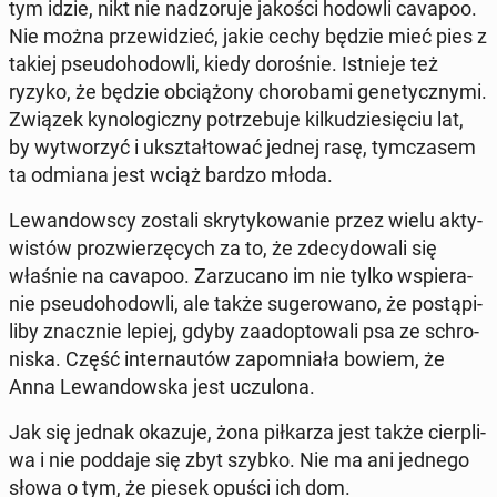
tym idzie, nikt nie nad­zo­ru­je jakości hodowli cavapoo.
Nie można prze­wi­dzieć, jakie cechy będzie mieć pies z
takiej pseu­do­ho­dow­li, kiedy do­ro­śnie. Ist­nie­je też
ryzyko, że będzie ob­cią­żo­ny cho­ro­ba­mi ge­ne­tycz­ny­mi.
Związek ky­no­lo­gicz­ny po­trze­bu­je kil­ku­dzie­się­ciu lat,
by wy­two­rzyć i ukształ­to­wać jednej rasę, tym­cza­sem
ta odmiana jest wciąż bardzo młoda.
Le­wan­dow­scy zostali skry­ty­ko­wa­nie przez wielu ak­ty­
wi­stów pro­zwie­rzę­cych za to, że zde­cy­do­wa­li się
właśnie na cavapoo. Za­rzu­ca­no im nie tylko wspie­ra­
nie pseu­do­ho­dow­li, ale także su­ge­ro­wa­no, że po­stą­pi­
li­by znacz­nie lepiej, gdyby za­adop­to­wa­li psa ze schro­
ni­ska. Część in­ter­nau­tów za­po­mnia­ła bowiem, że
Anna Le­wan­dow­ska jest uczu­lo­na.
Jak się jednak okazuje, żona pił­ka­rza jest także cier­pli­
wa i nie poddaje się zbyt szybko. Nie ma ani jednego
słowa o tym, że piesek opuści ich dom.