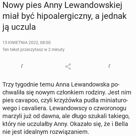
Nowy pies Anny Le­wan­dow­skiej
miał być hi­po­aler­gicz­ny, a jednak
ją uczula
15 KWIETNIA 2022, 08:00
Ten tekst przeczytasz w 2 minuty
Trzy ty­go­dnie temu Anna Le­wan­dow­ska po­
chwa­li­ła się nowym człon­kiem rodziny. Jest nim
pies cavapoo, czyli krzy­żów­ka pudla mi­nia­tu­ro­
we­go i ca­va­lie­ra. Le­wan­dow­scy o czwo­ro­no­gu
marzyli już od dawna, ale długo szukali takiego,
który nie uczu­lał­by Anny. Okazało się, że i Bella
nie jest ide­al­nym roz­wią­za­niem.