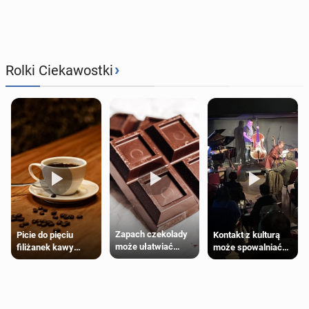
›
Rolki Ciekawostki
Zapach czekolady
Kontakt z kulturą
Picie do pięciu
może ułatwiać
może spowalniać
filiżanek kawy
trening siłowy
starzenie
dziennie jest
bezpieczne dla
większości
dorosłych