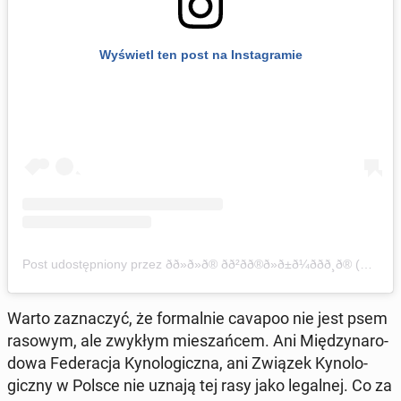
Wy­świetl ten post na In­sta­gra­mie
Post udo­stęp­nio­ny przez ðð»ð»ð® ðð²ðð®ð»ð±ð¼ððð¸ð® (@an­na­le­wan­dow­skahp­ba)
Warto za­zna­czyć, że for­mal­nie cavapoo nie jest psem
rasowym, ale zwykłym mie­szań­cem. Ani Mię­dzy­na­ro­
do­wa Fe­de­ra­cja Ky­no­lo­gicz­na, ani Związek Ky­no­lo­
gicz­ny w Polsce nie uznają tej rasy jako le­gal­nej. Co za