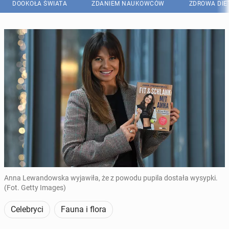
DOOKOŁA ŚWIATA
ZDANIEM NAUKOWCÓW
ZDROWA DIE
Anna Lewandowska wyjawiła, że z powodu pupila dostała wysypki.
(Fot. Getty Images)
Celebryci
Fauna i flora