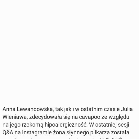
Anna Le­wan­dow­ska, tak jak i w ostat­nim czasie Julia
Wie­nia­wa, zde­cy­do­wa­ła się na cavapoo ze względu
na jego rzekomą hi­po­aler­gicz­ność. W ostat­niej sesji
Q&A na In­sta­gra­mie żona słyn­ne­go pił­ka­rza została