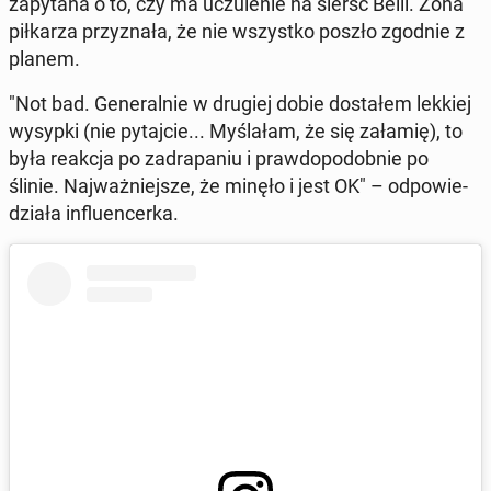
za­py­ta­na o to, czy ma uczu­le­nie na sierść Belli. Żona
pił­ka­rza przy­zna­ła, że nie wszyst­ko poszło zgodnie z
planem.
"Not bad. Ge­ne­ral­nie w drugiej dobie do­sta­łem lekkiej
wysypki (nie py­taj­cie... My­śla­łam, że się załamię), to
była reakcja po za­dra­pa­niu i praw­do­po­dob­nie po
ślinie. Naj­waż­niej­sze, że minęło i jest OK" – od­po­wie­
dzia­ła in­flu­en­cer­ka.