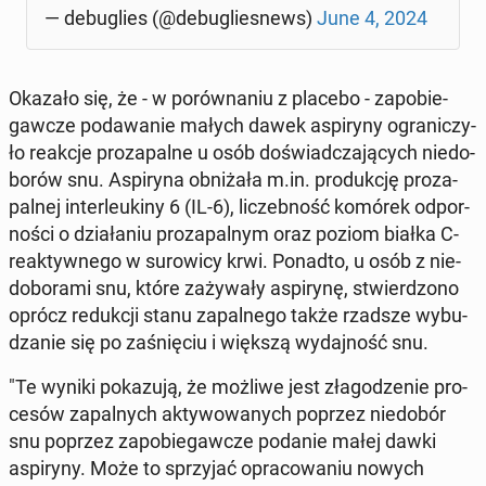
— de­bu­glies (@de­bu­glie­snews)
June 4, 2024
Okazało się, że - w po­rów­na­niu z placebo - za­po­bie­
gaw­cze po­da­wa­nie małych dawek aspi­ry­ny ogra­ni­czy­
ło reakcje pro­za­pal­ne u osób do­świad­cza­ją­cych nie­do­
bo­rów snu. Aspi­ry­na ob­ni­ża­ła m.in. pro­duk­cję pro­za­
pal­nej in­ter­leu­ki­ny 6 (IL-6), li­czeb­ność komórek od­por­
no­ści o dzia­ła­niu pro­za­pal­nym oraz poziom białka C-
re­ak­tyw­ne­go w su­ro­wi­cy krwi. Ponadto, u osób z nie­
do­bo­ra­mi snu, które za­ży­wa­ły aspi­ry­nę, stwier­dzo­no
oprócz re­duk­cji stanu za­pal­ne­go także rzadsze wy­bu­
dza­nie się po za­śnię­ciu i większą wy­daj­ność snu.
"Te wyniki po­ka­zu­ją, że możliwe jest zła­go­dze­nie pro­
ce­sów za­pal­nych ak­ty­wo­wa­nych poprzez nie­do­bór
snu poprzez za­po­bie­gaw­cze podanie małej dawki
aspi­ry­ny. Może to sprzy­jać opra­co­wa­niu nowych