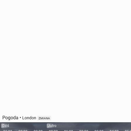
Pogoda
•
London
ZMIANA
Dziś
Jutro