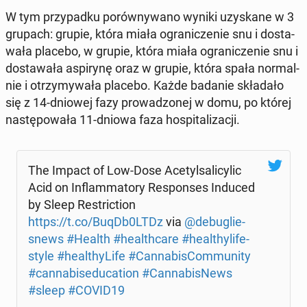
W tym przy­pad­ku po­rów­ny­wa­no wyniki uzy­ska­ne w 3
grupach: grupie, która miała ogra­ni­cze­nie snu i do­sta­
wa­ła placebo, w grupie, która miała ogra­ni­cze­nie snu i
do­sta­wa­ła aspi­ry­nę oraz w grupie, która spała nor­mal­
nie i otrzy­my­wa­ła placebo. Każde badanie skła­da­ło
się z 14-dniowej fazy pro­wa­dzo­nej w domu, po której
na­stę­po­wa­ła 11-dniowa faza ho­spi­ta­li­za­cji.
The Impact of Low-Dose Ace­tyl­sa­li­cy­lic
Acid on In­flam­ma­to­ry Re­spon­ses Induced
by Sleep Re­stric­tion
https://t.co/BuqDb0LTDz
via
@de­bu­glie­
snews
#Health
#he­al­th­ca­re
#he­al­thy­li­fe­
sty­le
#he­al­thy­Li­fe
#Can­na­bi­sCom­mu­ni­ty
#can­na­bi­se­du­ca­tion
#Can­na­bi­sNews
#sleep
#COVID19