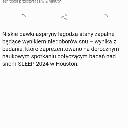
Ten tekst przeczytasz w 2 minuty
Niskie dawki aspi­ry­ny łagodzą stany zapalne
będące wy­ni­kiem nie­do­bo­rów snu – wynika z
badania, które za­pre­zen­to­wa­no na do­rocz­nym
na­uko­wym spo­tka­niu do­ty­czą­cym badań nad
snem SLEEP 2024 w Houston.