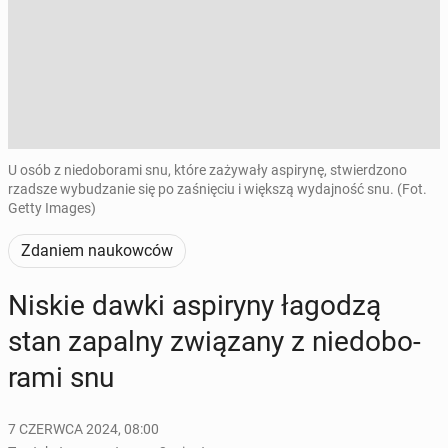
U osób z niedoborami snu, które zażywały aspirynę, stwierdzono
rzadsze wybudzanie się po zaśnięciu i większą wydajność snu. (Fot.
Getty Images)
Zdaniem naukowców
Niskie dawki aspi­ry­ny łagodzą
stan zapalny zwią­za­ny z nie­do­bo­
ra­mi snu
7 CZERWCA 2024, 08:00