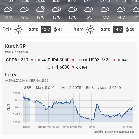
21:00
22:00
23:00
00:00
01:00
02:00
03:00
04:00
05:
19°C
19°C
19°C
18°C
17°C
16°C
15°C
14°C
14
Dziś
Jutro
22°C
25°C
12°C
14°C
41
28
Kurs NBP
Z DNIA: 6 SIERPNIA
5.0219
4.3050
3.7320
GBP
EUR
USD
-0.0144
-0.0068
-0.0148
4.6080
CHF
-0.0164
Forex
AKTUALIZACJA:
6 SIERPNIA, 21:30
Źródło: currencybeacon.com