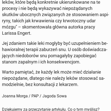
leków, które będą kon­kret­nie ukie­run­ko­wa­ne na te
procesy i nie będą wy­ka­zy­wać nie­po­żą­da­nych
skutków ubocz­nych zwią­za­nych ze sto­so­wa­niem aspi­
ry­ny, takich jak krwa­wie­nia czy krwo­tocz­ny udar
mózgu" – sko­men­to­wa­ła główna autorka pracy
Larissa Engert.
Jej zdaniem takie leki mogłyby być uzu­peł­nie­niem be­
ha­wio­ral­nej terapii za­bu­rzeń snu. U osób do­świad­cza­
ją­cych nie­do­bo­rów snu po­ma­ga­ły­by za­po­bie­gać
stanom za­pal­nym i ich kon­se­kwen­cjom.
Warto pa­mię­tać, że każdy lek może mieć dzia­ła­nie
nie­po­żą­da­ne, dlatego nie należy leków sto­so­wać sa­
mo­dziel­nie, bez kon­sul­ta­cji z le­ka­rzem.
Joanna Morga / PAP / Jagoda Sowa
Dziękujemy za przeczytanie artykułu. Co o tym myślisz?