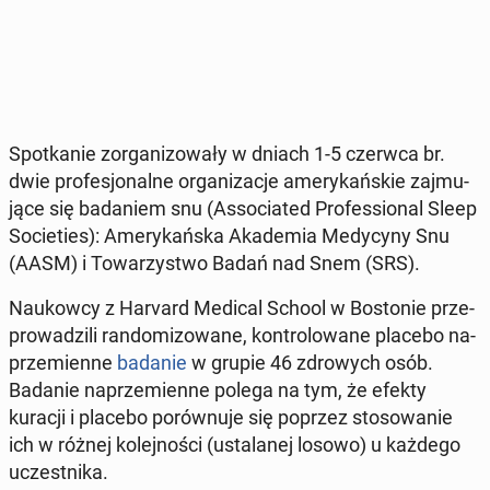
Spo­tka­nie zor­ga­ni­zo­wa­ły w dniach 1-5 czerwca br.
dwie pro­fe­sjo­nal­ne or­ga­ni­za­cje ame­ry­kań­skie zaj­mu­
ją­ce się ba­da­niem snu (As­so­cia­ted Pro­fes­sio­nal Sleep
So­cie­ties): Ame­ry­kań­ska Aka­de­mia Me­dy­cy­ny Snu
(AASM) i To­wa­rzy­stwo Badań nad Snem (SRS).
Na­ukow­cy z Harvard Medical School w Bo­sto­nie prze­
pro­wa­dzi­li ran­do­mi­zo­wa­ne, kon­tro­lo­wa­ne placebo na­
prze­mien­ne
badanie
w grupie 46 zdro­wych osób.
Badanie na­prze­mien­ne polega na tym, że efekty
kuracji i placebo po­rów­nu­je się poprzez sto­so­wa­nie
ich w różnej ko­lej­no­ści (usta­la­nej losowo) u każdego
uczest­ni­ka.