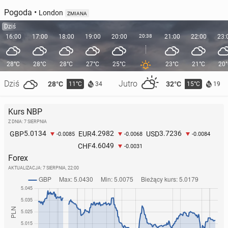
Pogoda
•
London
ZMIANA
Dziś
16:00
17:00
18:00
19:00
20:00
20:38
21:00
22:00
23:
28°C
28°C
28°C
27°C
25°C
23°C
21°C
20
Dziś
Jutro
28°C
32°C
11°C
15°C
34
19
Kurs NBP
Z DNIA: 7 SIERPNIA
5.0134
4.2982
3.7236
GBP
EUR
USD
-0.0085
-0.0068
-0.0084
4.6049
CHF
-0.0031
Forex
AKTUALIZACJA:
7 SIERPNIA, 22:00