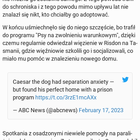
do schro­ni­ska i z tego powodu mimo upływu lat nie
znalazł się nikt, kto chciał­by go ad­op­to­wać.
W końcu uśmiech­nę­ło się do niego szczę­ście, bo trafił
do pro­gra­mu "Psy na zwol­nie­niu wa­run­ko­wym", dzięki
czemu re­gu­lar­nie od­wie­dzał wię­zie­nie w Risdon na Ta­
sma­nii, gdzie więź­nio­wie szko­li­li go i so­cja­li­zo­wa­li, co
miało mu pomóc w zna­le­zie­niu nowego domu.
Caesar the dog had se­pa­ra­tion anxiety —
but found his perfect home with a prison
program
https://t.co/3rzE1mcAXx
— ABC News (@abcnews)
Fe­bru­ary 17, 2023
Spo­tka­nia z osa­dzo­ny­mi nie­wie­le pomogły na pa­ra­li­