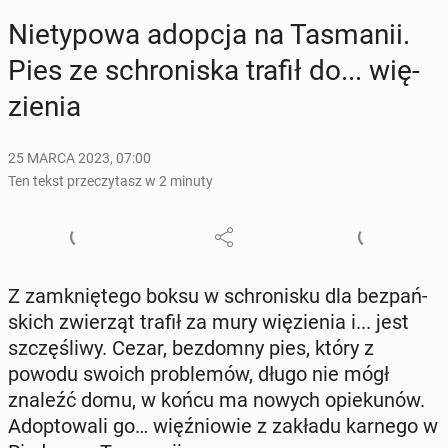
Nie­ty­po­wa adopcja na Ta­sma­nii.
Pies ze schro­ni­ska trafił do... wię­
zie­nia
25 MARCA 2023, 07:00
Ten tekst przeczytasz w 2 minuty
Z za­mknię­te­go boksu w schro­ni­sku dla bez­pań­
skich zwie­rząt trafił za mury wię­zie­nia i... jest
szczę­śli­wy. Cezar, bez­dom­ny pies, który z
powodu swoich pro­ble­mów, długo nie mógł
znaleźć domu, w końcu ma nowych opie­ku­nów.
Ad­op­to­wa­li go… więź­nio­wie z zakładu karnego w