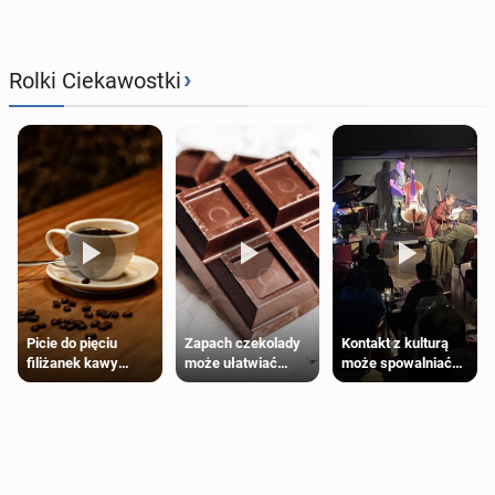
›
Rolki Ciekawostki
Zapach czekolady
Kontakt z kulturą
Picie do pięciu
może ułatwiać
może spowalniać
filiżanek kawy
trening siłowy
starzenie
dziennie jest
bezpieczne dla
większości
dorosłych