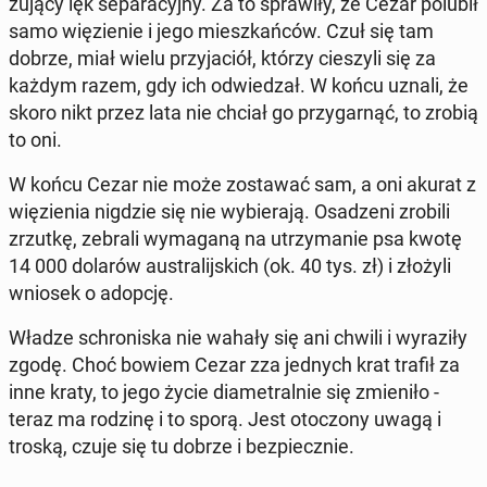
żu­ją­cy lęk se­pa­ra­cyj­ny. Za to spra­wi­ły, że Cezar polubił
samo wię­zie­nie i jego miesz­kań­ców. Czuł się tam
dobrze, miał wielu przy­ja­ciół, którzy cie­szy­li się za
każdym razem, gdy ich od­wie­dzał. W końcu uznali, że
skoro nikt przez lata nie chciał go przy­gar­nąć, to zrobią
to oni.
W końcu Cezar nie może zo­sta­wać sam, a oni akurat z
wię­zie­nia nigdzie się nie wy­bie­ra­ją. Osa­dze­ni zrobili
zrzutkę, zebrali wy­ma­ga­ną na utrzy­ma­nie psa kwotę
14 000 dolarów au­stra­lij­skich (ok. 40 tys. zł) i złożyli
wniosek o adopcję.
Władze schro­ni­ska nie wahały się ani chwili i wy­ra­zi­ły
zgodę. Choć bowiem Cezar zza jednych krat trafił za
inne kraty, to jego życie dia­me­tral­nie się zmie­ni­ło -
teraz ma rodzinę i to sporą. Jest oto­czo­ny uwagą i
troską, czuje się tu dobrze i bez­piecz­nie.