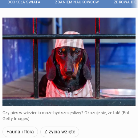
DOOKOŁA ŚWIATA
ZDANIEM NAUKOWCÓW
ZDROWA DIE
Czy pies w więzieniu może być szczęśliwy? Okazuje się, że tak! (Fot.
Getty Images)
Fauna i flora
Z życia wzięte