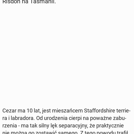
Risdon na Ta­sma­nii.
Cezar ma 10 lat, jest mie­szań­cem Staf­ford­shi­re ter­rie­
ra i la­bra­do­ra. Od uro­dze­nia cierpi na poważne za­bu­
rze­nia - ma tak silny lęk se­pa­ra­cyj­ny, że prak­tycz­nie
nie można go zo­sta­wić samego. Z tego powodu trafił